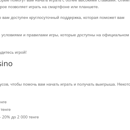
рое позволяет играть на смартфоне или планшете.
то вам доступен круглосуточный поддержка, которая поможет вам
 с условиями и правилами игры, которые доступны на официальном
адитесь игрой!
sino
усов, чтобы помочь вам начать играть и получать выигрыша. Некот
енге
 тенге
– 20% до 2 000 тенге