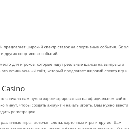
й предлагает широкий спектр ставок на спортивные события. Бк о
й и других спортивных событий.
место для игроков, которые ищут реальные шансы на выигрыш и
– это официальный сайт, который предлагает широкий спектр игр и
 Casino
, то сначала вам нужно зарегистрироваться на официальном сайте
о минут, чтобы создать аккаунт и начать играть. Вам нужно ввести
рдить регистрацию.
 различные игры, включая слоты, карточные игры и другие. Вам
торые помогут вам начать играть с более высокими ставками. Олим