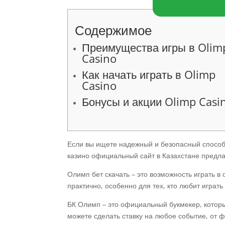
Содержимое
Преимущества игры в Olim
Casino
Как начать играть в Olimp
Casino
Бонусы и акции Olimp Casi
Если вы ищете надежный и безопасный способ 
казино официальный сайт в Казахстане предлаг
Олимп бет скачать – это возможность играть 
практично, особенно для тех, кто любит играть 
БК Олимп – это официальный букмекер, которы
можете сделать ставку на любое событие, от ф