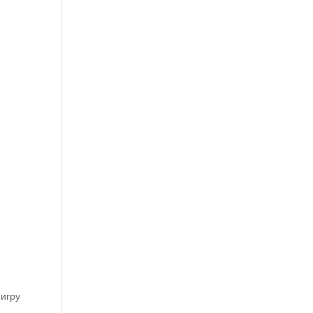
.
 игру