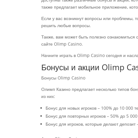
также предлагает мобильное приложение, кото
Если у вас возникнут вопросы или проблемы, 
решить любые вопросы.
Также, вам может быть полезно ознакомиться
сайте Olimp Casino.
Начните играть в Olimp Casino сегодня и насл
Бонусы и акции Olimp Ca
Бонусы Olimp Casino
Олимп Казино предлагает несколько типов бон
из них:
Бонус для новых игроков – 100% до 10 000 т
Бонус для повторных игроков – 50% до 5 000
Бонус для игроков, которые делают депозит 