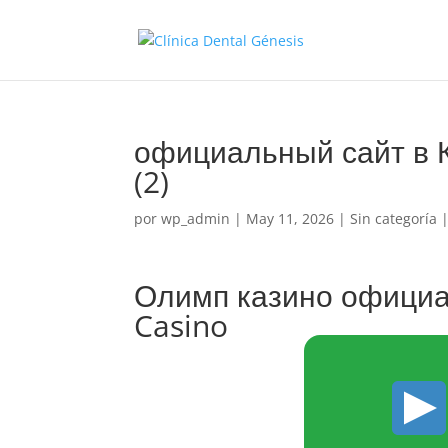
официальный сайт в К
(2)
por
wp_admin
|
May 11, 2026
|
Sin categoría
Олимп казино официа
Casino