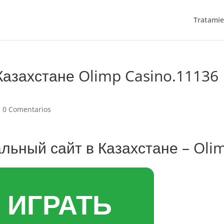
Tratamie
азахстане Olimp Casino.11136
|
0 Comentarios
льный сайт в Казахстане – Oli
ИГРАТЬ