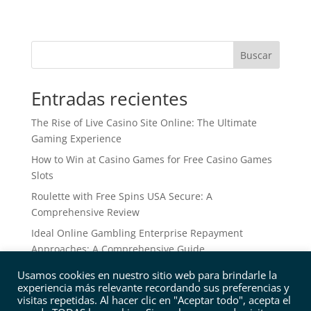
Buscar
Entradas recientes
The Rise of Live Casino Site Online: The Ultimate
Gaming Experience
How to Win at Casino Games for Free Casino Games
Slots
Roulette with Free Spins USA Secure: A
Comprehensive Review
Ideal Online Gambling Enterprise Repayment
Approaches: A Comprehensive Guide
Roulette with Live Dealer India IN: A Comprehensive
Usamos cookies en nuestro sitio web para brindarle la
Guide
experiencia más relevante recordando sus preferencias y
visitas repetidas. Al hacer clic en "Aceptar todo", acepta el