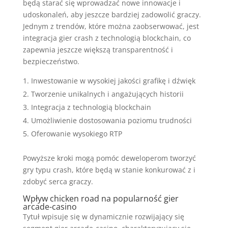
będą starać się wprowadzać nowe innowacje i
udoskonaleń, aby jeszcze bardziej zadowolić graczy.
Jednym z trendów, które można zaobserwować, jest
integracja gier crash z technologią blockchain, co
zapewnia jeszcze większą transparentność i
bezpieczeństwo.
Inwestowanie w wysokiej jakości grafikę i dźwięk
Tworzenie unikalnych i angażujących historii
Integracja z technologią blockchain
Umożliwienie dostosowania poziomu trudności
Oferowanie wysokiego RTP
Powyższe kroki mogą pomóc deweloperom tworzyć
gry typu crash, które będą w stanie konkurować z i
zdobyć serca graczy.
Wpływ chicken road na popularność gier
arcade-casino
Tytuł wpisuje się w dynamicznie rozwijający się