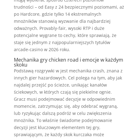
trudności – od Easy z 24 bezpiecznymi poziomami, aż
po Hardcore, gdzie tylko 14 ekstremalnych
mnożników stanowią wyzwanie dla najbardziej
odważnych. Provably-fair, wysoki RTP i duże
potencjalne wygrane to cechy, które sprawiają, że
staje się jednym z najpopularniejszych tytułów
arcade-casino w 2026 roku.
Mechanika gry chicken road i emocje w każdym
skoku
Podstawą rozgrywki w jest mechanika crash, znana z
innych gier hazardowych. Cel polega na tym, aby jak
najdalej przejść po ścieżce, unikając kanałów
ściekowych, w których czają się piekielne ognie.
Gracz musi podejmować decyzje w odpowiednim
momencie, zatrzymując się, aby odebrać wygraną,
lub ryzykując dalszą podróż w celu zwiększenia
mnożnika. To właśnie świadome podejmowanie
decyzji jest kluczowym elementem tej gry,
sprawiającym, że każdy skok kurczaka może