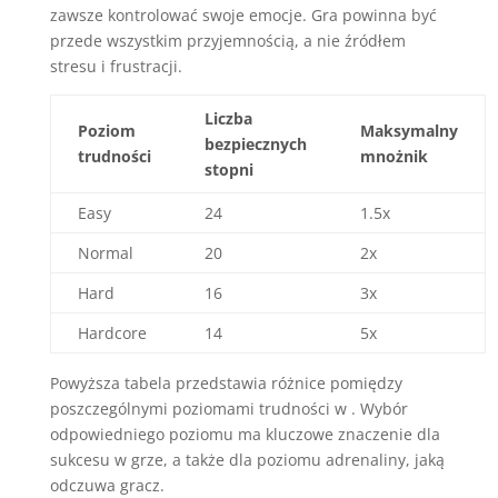
zawsze kontrolować swoje emocje. Gra powinna być
przede wszystkim przyjemnością, a nie źródłem
stresu i frustracji.
Liczba
Poziom
Maksymalny
bezpiecznych
trudności
mnożnik
stopni
Easy
24
1.5x
Normal
20
2x
Hard
16
3x
Hardcore
14
5x
Powyższa tabela przedstawia różnice pomiędzy
poszczególnymi poziomami trudności w . Wybór
odpowiedniego poziomu ma kluczowe znaczenie dla
sukcesu w grze, a także dla poziomu adrenaliny, jaką
odczuwa gracz.