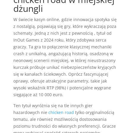
dżungli
W świecie kasyn online, gdzie innowacja spotyka się
z nostalgią, pojawiają się gry, które wykraczają poza
schematy. Jedną z nich jest z pewnością , tytuł od
InOut Games z 2024 roku, który zdobywa serca
graczy. Ta gra to połączenie klasycznej mechaniki
crash z unikalną, angażującą historią, osadzoną w
neonowej scenerii miejskiej, w której nieustraszony
kurczak próbuje unikać niebezpieczeństw kryjących
się w kanałach ściekowych. Oprócz fascynującej
oprawy, oferuje atrakcyjne parametry, takie jak
wysoki wskaźnik RTP (98%) i potencjalne wygrane
sięgające aż 10 000 euro.
Ten tytuł wyróżnia się na tle innych gier
hazardowych nie
chicken road
tylko oryginalnością
tematu, ale również możliwością dostosowania
poziomu trudności do własnych preferencji. Gracze
mogą wybierać spośród czterech poziomów