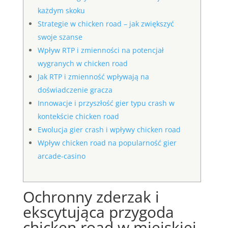
każdym skoku
Strategie w chicken road – jak zwiększyć
swoje szanse
Wpływ RTP i zmienności na potencjał
wygranych w chicken road
Jak RTP i zmienność wpływają na
doświadczenie gracza
Innowacje i przyszłość gier typu crash w
kontekście chicken road
Ewolucja gier crash i wpływy chicken road
Wpływ chicken road na popularność gier
arcade-casino
Ochronny zderzak i
ekscytująca przygoda
chicken road w miejskiej