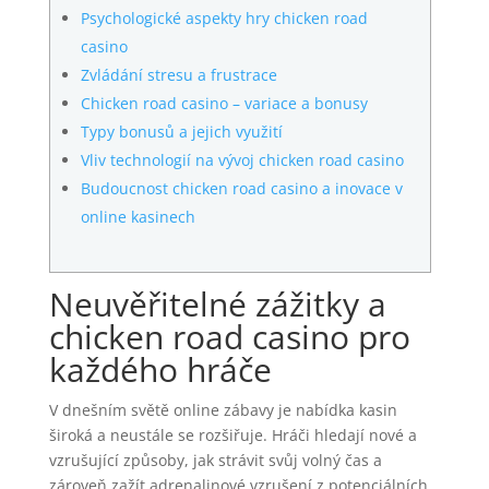
Psychologické aspekty hry chicken road
casino
Zvládání stresu a frustrace
Chicken road casino – variace a bonusy
Typy bonusů a jejich využití
Vliv technologií na vývoj chicken road casino
Budoucnost chicken road casino a inovace v
online kasinech
Neuvěřitelné zážitky a
chicken road casino pro
každého hráče
V dnešním světě online zábavy je nabídka kasin
široká a neustále se rozšiřuje. Hráči hledají nové a
vzrušující způsoby, jak strávit svůj volný čas a
zároveň zažít adrenalinové vzrušení z potenciálních