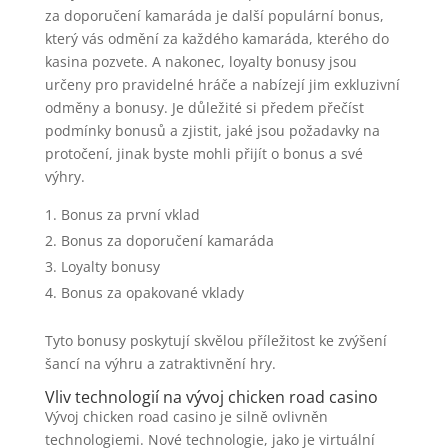
za doporučení kamaráda je další populární bonus,
který vás odmění za každého kamaráda, kterého do
kasina pozvete. A nakonec, loyalty bonusy jsou
určeny pro pravidelné hráče a nabízejí jim exkluzivní
odměny a bonusy. Je důležité si předem přečíst
podmínky bonusů a zjistit, jaké jsou požadavky na
protočení, jinak byste mohli přijít o bonus a své
výhry.
Bonus za první vklad
Bonus za doporučení kamaráda
Loyalty bonusy
Bonus za opakované vklady
Tyto bonusy poskytují skvělou příležitost ke zvýšení
šancí na výhru a zatraktivnění hry.
Vliv technologií na vývoj chicken road casino
Vývoj chicken road casino je silně ovlivněn
technologiemi. Nové technologie, jako je virtuální