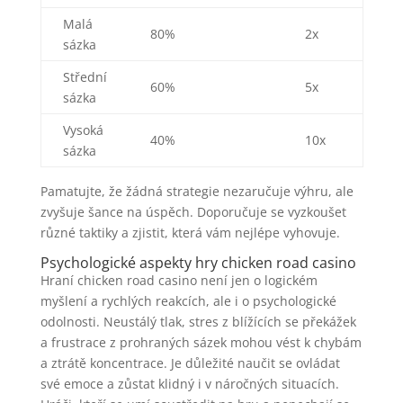
Malá
80%
2x
sázka
Střední
60%
5x
sázka
Vysoká
40%
10x
sázka
Pamatujte, že žádná strategie nezaručuje výhru, ale
zvyšuje šance na úspěch. Doporučuje se vyzkoušet
různé taktiky a zjistit, která vám nejlépe vyhovuje.
Psychologické aspekty hry chicken road casino
Hraní chicken road casino není jen o logickém
myšlení a rychlých reakcích, ale i o psychologické
odolnosti. Neustálý tlak, stres z blížících se překážek
a frustrace z prohraných sázek mohou vést k chybám
a ztrátě koncentrace. Je důležité naučit se ovládat
své emoce a zůstat klidný i v náročných situacích.