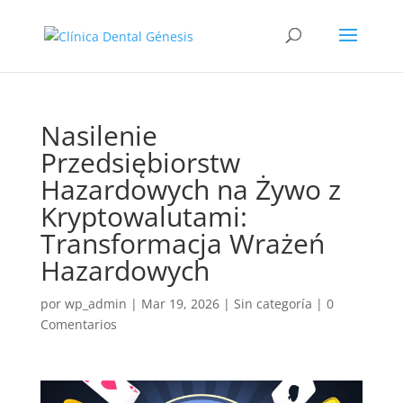
Nasilenie
Przedsiębiorstw
Hazardowych na Żywo z
Kryptowalutami:
Transformacja Wrażeń
Hazardowych
por
wp_admin
|
Mar 19, 2026
|
Sin categoría
|
0
Comentarios