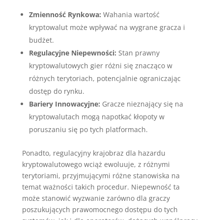
Zmienność Rynkowa:
Wahania wartość
kryptowalut może wpływać na wygrane gracza i
budżet.
Regulacyjne Niepewności:
Stan prawny
kryptowalutowych gier różni się znacząco w
różnych terytoriach, potencjalnie ograniczając
dostęp do rynku.
Bariery Innowacyjne:
Gracze nieznający się na
kryptowalutach mogą napotkać kłopoty w
poruszaniu się po tych platformach.
Ponadto, regulacyjny krajobraz dla hazardu
kryptowalutowego wciąż ewoluuje, z różnymi
terytoriami, przyjmującymi różne stanowiska na
temat ważności takich procedur. Niepewność ta
może stanowić wyzwanie zarówno dla graczy
poszukujących prawomocnego dostępu do tych