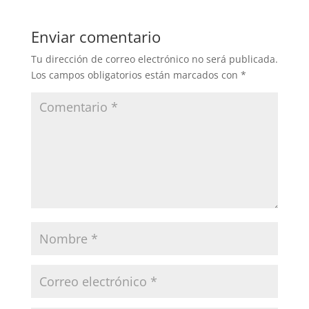
Enviar comentario
Tu dirección de correo electrónico no será publicada.
Los campos obligatorios están marcados con
*