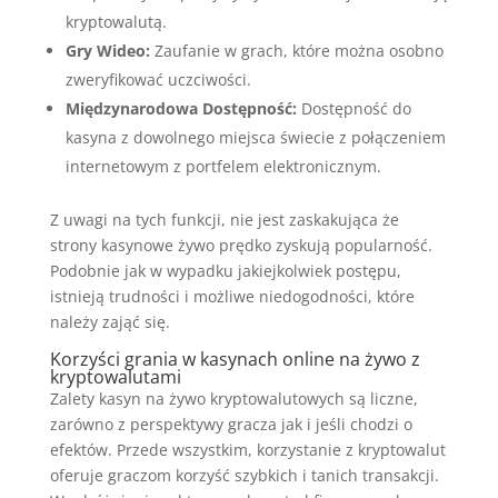
kryptowalutą.
Gry Wideo:
Zaufanie w grach, które można osobno
zweryfikować uczciwości.
Międzynarodowa Dostępność:
Dostępność do
kasyna z dowolnego miejsca świecie z połączeniem
internetowym z portfelem elektronicznym.
Z uwagi na tych funkcji, nie jest zaskakująca że
strony kasynowe żywo prędko zyskują popularność.
Podobnie jak w wypadku jakiejkolwiek postępu,
istnieją trudności i możliwe niedogodności, które
należy zająć się.
Korzyści grania w kasynach online na żywo z
kryptowalutami
Zalety kasyn na żywo kryptowalutowych są liczne,
zarówno z perspektywy gracza jak i jeśli chodzi o
efektów. Przede wszystkim, korzystanie z kryptowalut
oferuje graczom korzyść szybkich i tanich transakcji.