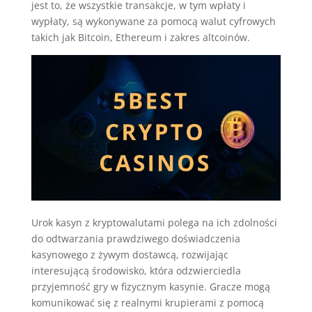
jest to, że wszystkie transakcje, w tym wpłaty i
wypłaty, są wykonywane za pomocą walut cyfrowych
takich jak Bitcoin, Ethereum i zakres altcoinów.
Urok kasyn z kryptowalutami polega na ich zdolności
do odtwarzania prawdziwego doświadczenia
kasynowego z żywym dostawcą, rozwijając
interesującą środowisko, która odzwierciedla
przyjemność gry w fizycznym kasynie. Gracze mogą
komunikować się z realnymi krupierami z pomocą