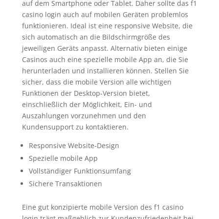
auf dem Smartphone oder Tablet. Daher sollte das f1
casino login auch auf mobilen Geräten problemlos
funktionieren. Ideal ist eine responsive Website, die
sich automatisch an die Bildschirmgröße des
jeweiligen Geräts anpasst. Alternativ bieten einige
Casinos auch eine spezielle mobile App an, die Sie
herunterladen und installieren können. Stellen Sie
sicher, dass die mobile Version alle wichtigen
Funktionen der Desktop-Version bietet,
einschließlich der Möglichkeit, Ein- und
Auszahlungen vorzunehmen und den
Kundensupport zu kontaktieren.
Responsive Website-Design
Spezielle mobile App
Vollständiger Funktionsumfang
Sichere Transaktionen
Eine gut konzipierte mobile Version des f1 casino
login trägt maßgeblich zur Kundenzufriedenheit bei