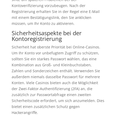
Kontoverifizierung vorzubeugen. Nach der
Registrierung erhalten Sie in der Regel eine E-Mail
mit einem Bestätigungslink, den Sie anklicken
müssen, um Ihr Konto zu aktivieren.
Sicherheitsaspekte bei der
Kontoregistrierung
Sicherheit hat oberste Priorität bei Online-Casinos.
Um Ihr Konto vor unbefugtem Zugriff zu schützen,
sollten Sie ein starkes Passwort wählen, das eine
Kombination aus Groß- und Kleinbuchstaben,
Zahlen und Sonderzeichen enthält. Verwenden Sie
außerdem niemals dasselbe Passwort für mehrere
Konten. Viele Casinos bieten auch die Möglichkeit
der Zwei-Faktor-Authentifizierung (2FA) an, die
zusätzlich zur Passwortabfrage einen zweiten
Sicherheitscode erfordert, um sich anzumelden. Dies
bietet einen zusätzlichen Schutz gegen
Hackerangriffe.