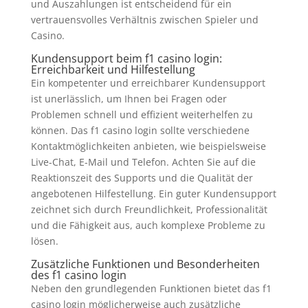
und Auszahlungen ist entscheidend für ein
vertrauensvolles Verhältnis zwischen Spieler und
Casino.
Kundensupport beim f1 casino login:
Erreichbarkeit und Hilfestellung
Ein kompetenter und erreichbarer Kundensupport
ist unerlässlich, um Ihnen bei Fragen oder
Problemen schnell und effizient weiterhelfen zu
können. Das f1 casino login sollte verschiedene
Kontaktmöglichkeiten anbieten, wie beispielsweise
Live-Chat, E-Mail und Telefon. Achten Sie auf die
Reaktionszeit des Supports und die Qualität der
angebotenen Hilfestellung. Ein guter Kundensupport
zeichnet sich durch Freundlichkeit, Professionalität
und die Fähigkeit aus, auch komplexe Probleme zu
lösen.
Zusätzliche Funktionen und Besonderheiten
des f1 casino login
Neben den grundlegenden Funktionen bietet das f1
casino login möglicherweise auch zusätzliche