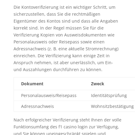
Die Kontoverifizierung ist ein wichtiger Schritt, um
sicherzustellen, dass Sie die rechtmäßigen
Eigentümer des Kontos sind und dass alle Angaben
korrekt sind. In der Regel müssen Sie für die
Verifizierung Kopien von Ausweisdokumenten wie
Personalausweis oder Reisepass sowie einen
Adressnachweis (z. B. eine aktuelle Stromrechnung)
einreichen. Die Verifizierung kann einige Zeit in
Anspruch nehmen, ist aber unerlässlich, um Ein-
und Auszahlungen durchführen zu können.
Dokument
Zweck
Personalausweis/Reisepass
Identitätsprüfung
Adressnachweis
Wohnsitzbestätigung
Nach erfolgreicher Verifizierung steht Ihnen der volle
Funktionsumfang des f1 casino login zur Verfügung,
und Sie können uneingeschränkt spielen und