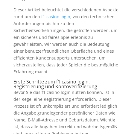
Dieser Artikel beleuchtet die verschiedenen Aspekte
rund um den
f1 casino login
, von den technischen
Anforderungen bis hin zu den
Sicherheitsvorkehrungen, die getroffen werden, um
ein sicheres und faires Spielerlebnis zu
gewährleisten. Wir werden auch die Bedeutung
einer benutzerfreundlichen Oberfläche und eines
effizienten Kundensupports untersuchen, um
sicherzustellen, dass jeder Spieler die bestmögliche
Erfahrung macht.
Erste Schritte zum f1 casino login:
Registrierung und Kontoverifizierung
Bevor Sie das f1 casino login nutzen können, ist in
der Regel eine Registrierung erforderlich. Dieser
Prozess ist oft unkompliziert und erfordert lediglich
die Angabe grundlegender persönlicher Daten wie
Name, E-Mail-Adresse und Geburtsdatum. Wichtig
ist, dass alle Angaben korrekt und wahrheitsgemäß
sind, um späteren Problemen bei der