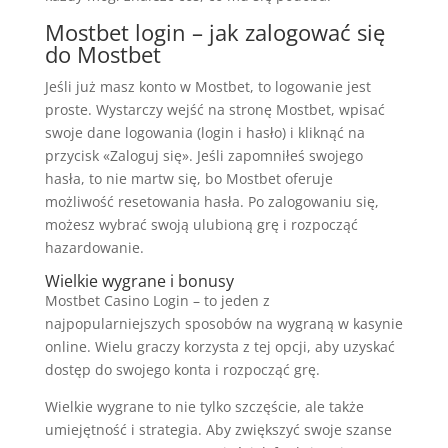
Mostbet login – jak zalogować się
do Mostbet
Jeśli już masz konto w Mostbet, to logowanie jest
proste. Wystarczy wejść na stronę Mostbet, wpisać
swoje dane logowania (login i hasło) i kliknąć na
przycisk «Zaloguj się». Jeśli zapomniłeś swojego
hasła, to nie martw się, bo Mostbet oferuje
możliwość resetowania hasła. Po zalogowaniu się,
możesz wybrać swoją ulubioną grę i rozpocząć
hazardowanie.
Wielkie wygrane i bonusy
Mostbet Casino Login – to jeden z
najpopularniejszych sposobów na wygraną w kasynie
online. Wielu graczy korzysta z tej opcji, aby uzyskać
dostęp do swojego konta i rozpocząć grę.
Wielkie wygrane to nie tylko szczęście, ale także
umiejętność i strategia. Aby zwiększyć swoje szanse