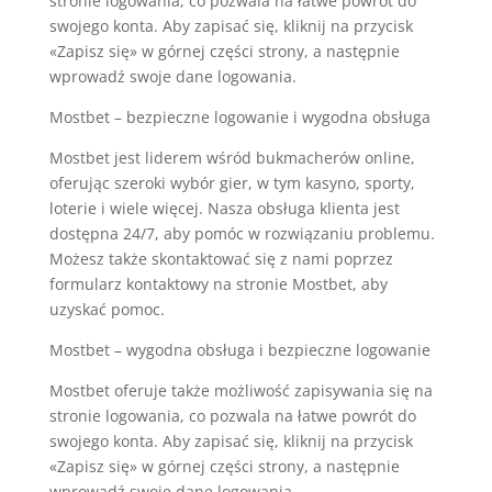
stronie logowania, co pozwala na łatwe powrót do
swojego konta. Aby zapisać się, kliknij na przycisk
«Zapisz się» w górnej części strony, a następnie
wprowadź swoje dane logowania.
Mostbet – bezpieczne logowanie i wygodna obsługa
Mostbet jest liderem wśród bukmacherów online,
oferując szeroki wybór gier, w tym kasyno, sporty,
loterie i wiele więcej. Nasza obsługa klienta jest
dostępna 24/7, aby pomóc w rozwiązaniu problemu.
Możesz także skontaktować się z nami poprzez
formularz kontaktowy na stronie Mostbet, aby
uzyskać pomoc.
Mostbet – wygodna obsługa i bezpieczne logowanie
Mostbet oferuje także możliwość zapisywania się na
stronie logowania, co pozwala na łatwe powrót do
swojego konta. Aby zapisać się, kliknij na przycisk
«Zapisz się» w górnej części strony, a następnie
wprowadź swoje dane logowania.