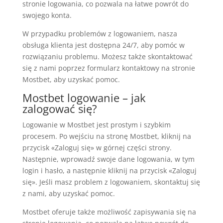
stronie logowania, co pozwala na łatwe powrót do
swojego konta.
W przypadku problemów z logowaniem, nasza
obsługa klienta jest dostępna 24/7, aby pomóc w
rozwiązaniu problemu. Możesz także skontaktować
się z nami poprzez formularz kontaktowy na stronie
Mostbet, aby uzyskać pomoc.
Mostbet logowanie – jak
zalogować się?
Logowanie w Mostbet jest prostym i szybkim
procesem. Po wejściu na stronę Mostbet, kliknij na
przycisk «Zaloguj się» w górnej części strony.
Następnie, wprowadź swoje dane logowania, w tym
login i hasło, a następnie kliknij na przycisk «Zaloguj
się». Jeśli masz problem z logowaniem, skontaktuj się
z nami, aby uzyskać pomoc.
Mostbet oferuje także możliwość zapisywania się na