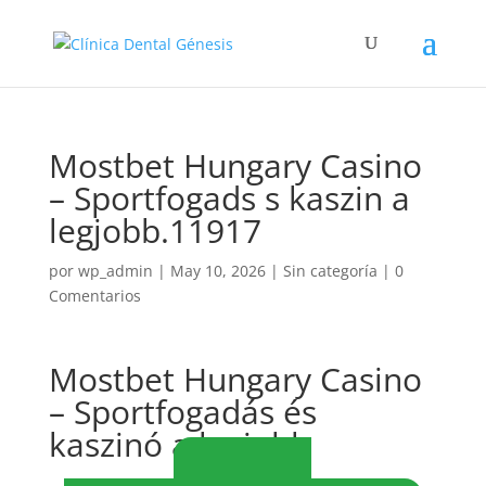
Mostbet Hungary Casino
– Sportfogads s kaszin a
legjobb.11917
por
wp_admin
|
May 10, 2026
|
Sin categoría
|
0
Comentarios
Mostbet Hungary Casino
– Sportfogadás és
kaszinó a legjobb