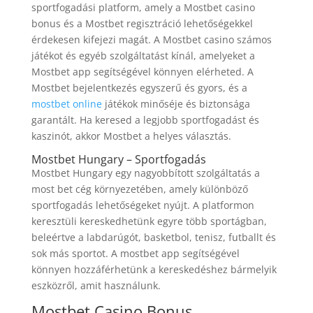
sportfogadási platform, amely a Mostbet casino
bonus és a Mostbet regisztráció lehetőségekkel
érdekesen kifejezi magát. A Mostbet casino számos
játékot és egyéb szolgáltatást kínál, amelyeket a
Mostbet app segítségével könnyen elérheted. A
Mostbet bejelentkezés egyszerű és gyors, és a
mostbet online
játékok minőséje és biztonsága
garantált. Ha keresed a legjobb sportfogadást és
kaszinót, akkor Mostbet a helyes választás.
Mostbet Hungary – Sportfogadás
Mostbet Hungary egy nagyobbított szolgáltatás a
most bet cég környezetében, amely különböző
sportfogadás lehetőségeket nyújt. A platformon
keresztüli kereskedhetünk egyre több sportágban,
beleértve a labdarúgót, basketbol, tenisz, futballt és
sok más sportot. A mostbet app segítségével
könnyen hozzáférhetünk a kereskedéshez bármelyik
eszközről, amit használunk.
Mostbet Casino Bonus