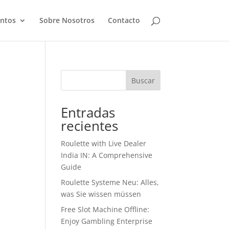
ntos
Sobre Nosotros
Contacto
Buscar
Entradas
recientes
Roulette with Live Dealer
India IN: A Comprehensive
Guide
Roulette Systeme Neu: Alles,
was Sie wissen müssen
Free Slot Machine Offline:
Enjoy Gambling Enterprise