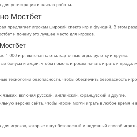
 для регистрации и начала работы.
ино Мостбет
рая предлагает игрокам широкий спектр игр и функций. В этом раз
тбет и почему это лучшее место для игроков.
 Мостбет
е 1 000 игр, включая слоты, карточные игры, рулетку и другие.
ые бонусы и акции, чтобы помочь игрокам начать играть и продол
ные технологии безопасности, чтобы обеспечить безопасность игро
 языках, включая русский, английский, французский и другие.
льную версию сайта, чтобы игроки могли играть в любое время и 
 для игроков, которые ищут безопасный и надежный способ играть