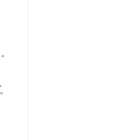
 и
м
 и