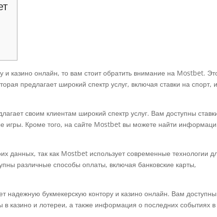
ет
 и казино онлайн, то вам стоит обратить внимание на Mostbet. Эт
торая предлагает широкий спектр услуг, включая ставки на спорт, 
длагает своим клиентам широкий спектр услуг. Вам доступны ставк
ные игры. Кроме того, на сайте Mostbet вы можете найти информац
оих данных, так как Mostbet использует современные технологии д
упны различные способы оплаты, включая банковские карты,
щет надежную букмекерскую контору и казино онлайн. Вам доступны
ы в казино и лотереи, а также информация о последних событиях в