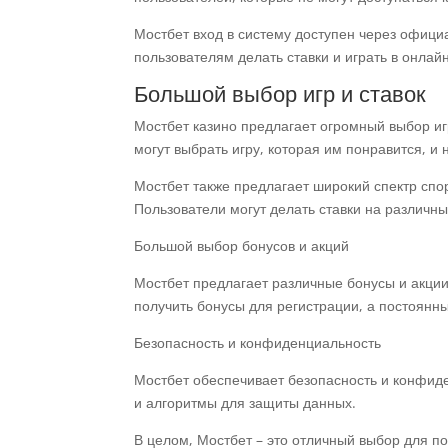
Мостбет вход в систему доступен через офици
пользователям делать ставки и играть в онлай
Большой выбор игр и ставок
Мостбет казино предлагает огромный выбор игр
могут выбрать игру, которая им понравится, и н
Мостбет также предлагает широкий спектр спор
Пользователи могут делать ставки на различн
Большой выбор бонусов и акций
Мостбет предлагает различные бонусы и акции
получить бонусы для регистрации, а постоянны
Безопасность и конфиденциальность
Мостбет обеспечивает безопасность и конфид
и алгоритмы для защиты данных.
В целом, Мостбет – это отличный выбор для п