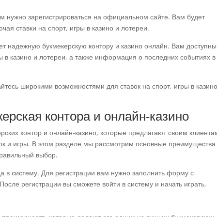
вам нужно зарегистрироваться на официальном сайте. Вам будет
ючая ставки на спорт, игры в казино и лотереи.
щет надежную букмекерскую контору и казино онлайн. Вам доступны
ы в казино и лотереи, а также информация о последних событиях в
йтесь широкими возможностями для ставок на спорт, игры в казино
ерская контора и онлайн-казино
рских контор и онлайн-казино, которые предлагают своим клиента
вок и игры. В этом разделе мы рассмотрим основные преимущества
правильный выбор.
да в систему. Для регистрации вам нужно заполнить форму с
После регистрации вы сможете войти в систему и начать играть.