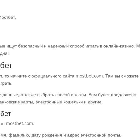
Мостбет.
орые ищут безопасный и надежный способ играть в онлайн-казино. 
дня!
тбет
т, то начните с официального сайта mostbet.com. Там вы сможете
грать.
е данные, а также выбрать способ оплаты. Вам будет предложено
анковские карты, электронные кошельки и другие.
тбет
йте mostbet.com.
имя, фамилию, дату рождения и адрес электронной почты.