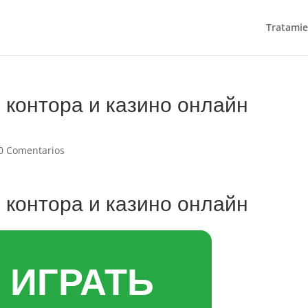
Tratamie
 контора и казино онлайн
0 Comentarios
 контора и казино онлайн
ИГРАТЬ