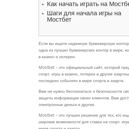
Как начать играть на Мостб
Шаги для начала игры на
Мостбет
Если вы ищете надежную букмекерскую контору
одна из лучших букмекерских контор в мире, ко
в казино и лотереи.
Mostbet – это официальный сайт, который пре
спорт, игры в казино, лотереи и другие азарт
последних событиях в мире спорта и азарта.
Вам не нужно беспокоиться о безопасности св
защиты информации своих клиентов. Вам дост
электронные деньги и другие.
Mostbet – это лучшее решение для тех, кто и
широкие возможности для ставок на спорт, игр
мире спорта и азарта.