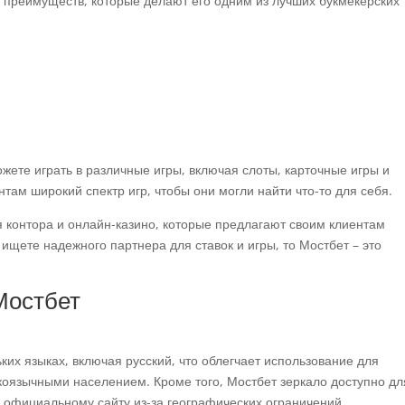
 преимуществ, которые делают его одним из лучших букмекерских
ожете играть в различные игры, включая слоты, карточные игры и
нтам широкий спектр игр, чтобы они могли найти что-то для себя.
я контора и онлайн-казино, которые предлагают своим клиентам
 ищете надежного партнера для ставок и игры, то Мостбет – это
Мостбет
их языках, включая русский, что облегчает использование для
скоязычными населением. Кроме того, Мостбет зеркало доступно дл
к официальному сайту из-за географических ограничений.