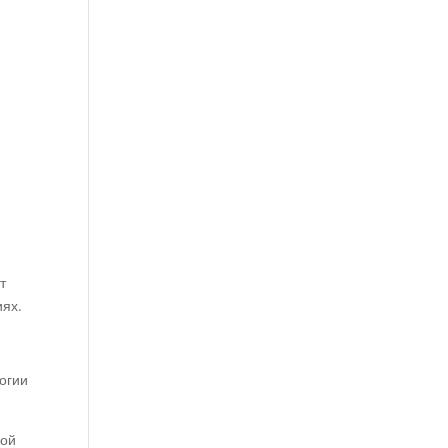
т
иях.
огии
кой