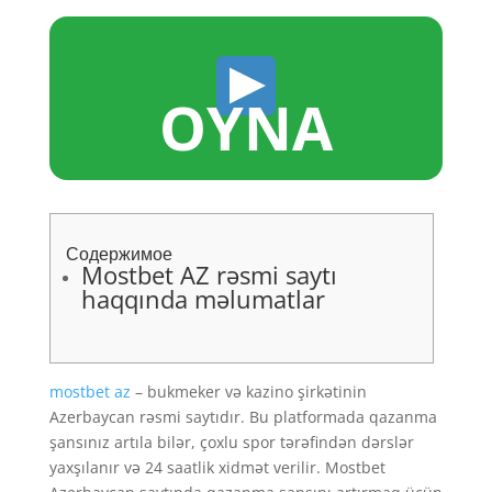
OYNA
Содержимое
Mostbet AZ rəsmi saytı
haqqında məlumatlar
mostbet az
– bukmeker və kazino şirkətinin
Azerbaycan rəsmi saytıdır. Bu platformada qazanma
şansınız artıla bilər, çoxlu spor tərəfindən dərslər
yaxşılanır və 24 saatlik xidmət verilir. Mostbet