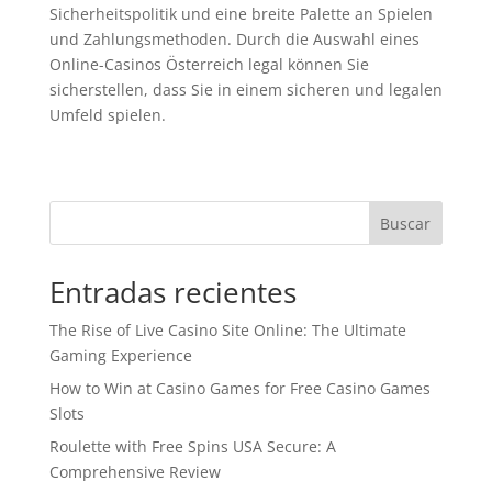
Sicherheitspolitik und eine breite Palette an Spielen
und Zahlungsmethoden. Durch die Auswahl eines
Online-Casinos Österreich legal können Sie
sicherstellen, dass Sie in einem sicheren und legalen
Umfeld spielen.
Buscar
Entradas recientes
The Rise of Live Casino Site Online: The Ultimate
Gaming Experience
How to Win at Casino Games for Free Casino Games
Slots
Roulette with Free Spins USA Secure: A
Comprehensive Review