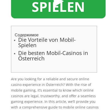
▶️
SPIELEN
Содержимое
Die Vorteile von Mobil-
Spielen
Die besten Mobil-Casinos in
Österreich
Are you looking for a reliable and secure online
casino experience in Österreich? With the rise of
mobile gaming, it’s essential to know which online
casinos are legal, trustworthy, and offer a seamless
gaming experience. In this article, we’ll provide you
with a comprehensive guide to mobile online casinos