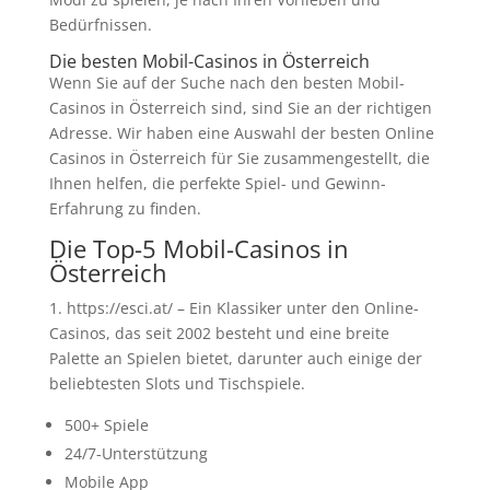
Bedürfnissen.
Die besten Mobil-Casinos in Österreich
Wenn Sie auf der Suche nach den besten Mobil-
Casinos in Österreich sind, sind Sie an der richtigen
Adresse. Wir haben eine Auswahl der besten Online
Casinos in Österreich für Sie zusammengestellt, die
Ihnen helfen, die perfekte Spiel- und Gewinn-
Erfahrung zu finden.
Die Top-5 Mobil-Casinos in
Österreich
1. https://esci.at/ – Ein Klassiker unter den Online-
Casinos, das seit 2002 besteht und eine breite
Palette an Spielen bietet, darunter auch einige der
beliebtesten Slots und Tischspiele.
500+ Spiele
24/7-Unterstützung
Mobile App