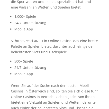
die Sportwetten und -spiele spezialisiert hat und
eine Vielzahl an Wetten und Spielen bietet.
1.000+ Spiele
24/7-Unterstützung
Mobile App
5. https://esci.at/ – Ein Online-Casino, das eine breite
Palette an Spielen bietet, darunter auch einige der
beliebtesten Slots und Tischspiele.
500+ Spiele
24/7-Unterstützung
Mobile App
Wenn Sie auf der Suche nach den besten Mobil-
Casinos in Österreich sind, sollten Sie sich diese fünf
Online-Casinos in Betracht ziehen. Jedes von ihnen
bietet eine Vielzahl an Spielen und Wetten, darunter
auch einige der beliebtesten Slots und Tischspiele.