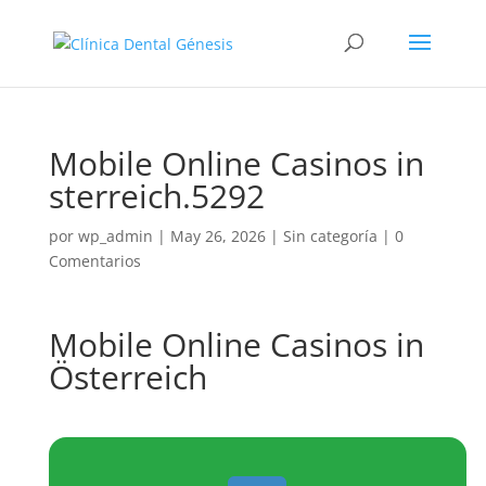
Mobile Online Casinos in
sterreich.5292
por
wp_admin
|
May 26, 2026
|
Sin categoría
|
0
Comentarios
Mobile Online Casinos in
Österreich