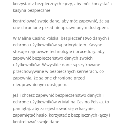
korzystać z bezpiecznych łączy, aby móc korzystać z
kasyna bezpiecznie.
kontrolować swoje dane, aby móc zapewnić, że są
one chronione przed nieuprawnionym dostępem.
W Malina Casino Polska, bezpieczeństwo danych i
ochrona użytkowników są priorytetem. Kasyno
stosuje najnowsze technologie i procedury, aby
zapewnić bezpieczeństwo danych swoich
użytkowników. Wszystkie dane są szyfrowane i
przechowywane w bezpiecznych serwerach, co
zapewnia, że są one chronione przed
nieuprawnionym dostępem.
Jeśli chcesz zapewnić bezpieczeństwo danych i
ochronę użytkowników w Malina Casino Polska, to
pamiętaj, aby zarejestrować się w kasynie,
zapamiętać hasło, korzystać z bezpiecznych łączy i
kontrolować swoje dane.