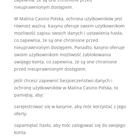
nieuprawnionym dostępem.
W Malina Casino Polska, ochrona użytkowników jest
również ważna. Kasyno oferuje swoim użytkownikom
możliwość zapisu swoich danych i ustawienia hasła,
co zapewnia, że są one chronione przed
nieuprawnionym dostępem. Ponadto, kasyno oferuje
swoim użytkownikom możliwość zablokowania
swojego konta, co zapewnia, że są one chronione
przed nieuprawnionym dostępem.
Jeśli chcesz zapewnić bezpieczeństwo danych i
ochronę użytkowników w Malina Casino Polska, to
pamiętaj, aby:
zarejestrować się w kasynie, aby móc korzystać z jego
oferty.
zapamiętać hasło, aby móc zalogować się do swojego
konta.