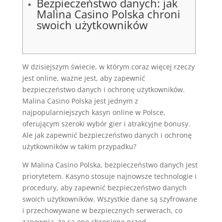
Bezpieczeństwo danych: jak
Malina Casino Polska chroni
swoich użytkowników
W dzisiejszym świecie, w którym coraz więcej rzeczy
jest online, ważne jest, aby zapewnić
bezpieczeństwo danych i ochronę użytkowników.
Malina Casino Polska jest jednym z
najpopularniejszych kasyn online w Polsce,
oferującym szeroki wybór gier i atrakcyjne bonusy.
Ale jak zapewnić bezpieczeństwo danych i ochronę
użytkowników w takim przypadku?
W Malina Casino Polska, bezpieczeństwo danych jest
priorytetem. Kasyno stosuje najnowsze technologie i
procedury, aby zapewnić bezpieczeństwo danych
swoich użytkowników. Wszystkie dane są szyfrowane
i przechowywane w bezpiecznych serwerach, co
zapewnia, że są one chronione przed