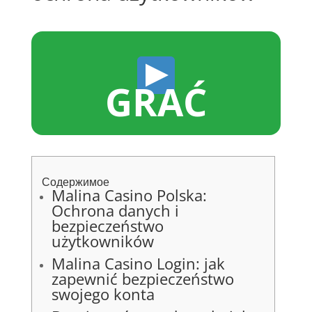
GRAĆ
Содержимое
Malina Casino Polska:
Ochrona danych i
bezpieczeństwo
użytkowników
Malina Casino Login: jak
zapewnić bezpieczeństwo
swojego konta