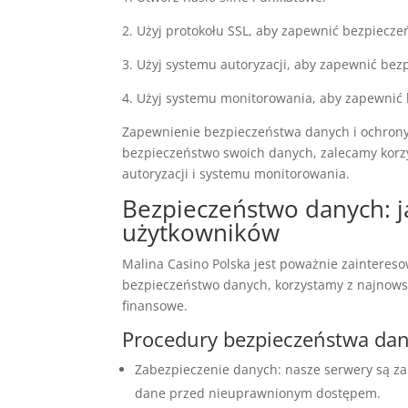
2. Użyj protokołu SSL, aby zapewnić bezpiecz
3. Użyj systemu autoryzacji, aby zapewnić be
4. Użyj systemu monitorowania, aby zapewnić
Zapewnienie bezpieczeństwa danych i ochrony
bezpieczeństwo swoich danych, zalecamy korzys
autoryzacji i systemu monitorowania.
Bezpieczeństwo danych: j
użytkowników
Malina Casino Polska jest poważnie zaintere
bezpieczeństwo danych, korzystamy z najnowsz
finansowe.
Procedury bezpieczeństwa da
Zabezpieczenie danych: nasze serwery są za
dane przed nieuprawnionym dostępem.