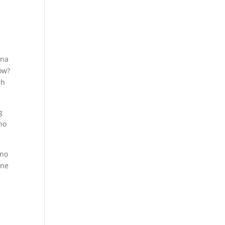
ina
ków?
ch
g
no
yno
pne