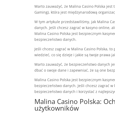
Warto zauważyć, że Malina Casino Polska jest 
Gaming), która jest międzynarodową organizac
W tym artykule przedstawiliśmy, jak Malina Ca
danych. Jeśli chcesz zagrać w kasyno online, ale
Malina Casino Polska jest bezpiecznym kasyne
bezpieczeństwo danych.
Jeśli chcesz zagrać w Malina Casino Polska, t
wiedzieć, co się dzieje i jakie są twoje prawa j
Warto zauważyć, że bezpieczeństwo danych jest
dbać o swoje dane i zapewniać, że są one bez
Malina Casino Polska jest bezpiecznym kasyne
bezpieczeństwo danych. Jeśli chcesz zagrać w 
bezpieczeństwo danych i korzystać z najlepsz
Malina Casino Polska: Oc
użytkowników