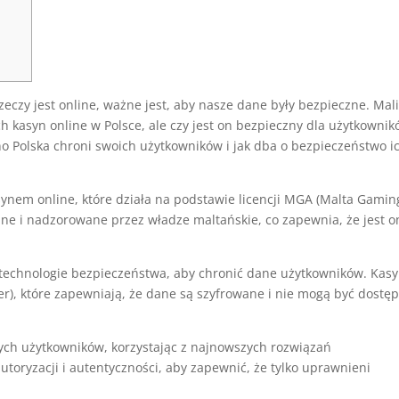
zeczy jest online, ważne jest, aby nasze dane były bezpieczne. Mal
h kasyn online w Polsce, ale czy jest on bezpieczny dla użytkowni
o Polska chroni swoich użytkowników i jak dba o bezpieczeństwo i
synem online, które działa na podstawie licencji MGA (Malta Gamin
wane i nadzorowane przez władze maltańskie, co zapewnia, że jest o
 technologie bezpieczeństwa, aby chronić dane użytkowników. Kas
yer), które zapewniają, że dane są szyfrowane i nie mogą być dostę
ych użytkowników, korzystając z najnowszych rozwiązań
toryzacji i autentyczności, aby zapewnić, że tylko uprawnieni