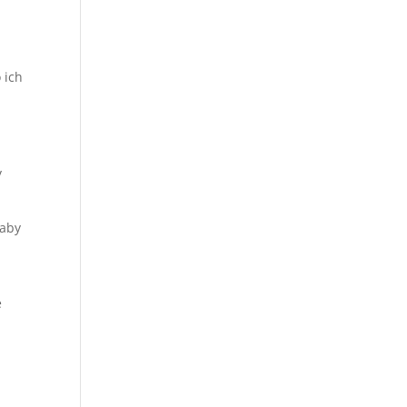
 ich
y
 aby
e