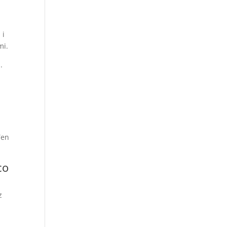
 i
mi.
.
Ten
co
z