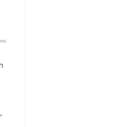
wnić
h
je