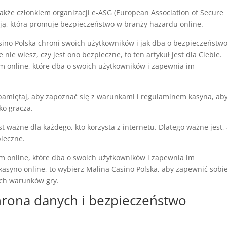
także członkiem organizacji e-ASG (European Association of Secure
ją, która promuje bezpieczeństwo w branży hazardu online.
sino Polska chroni swoich użytkowników i jak dba o bezpieczeństwo
 nie wiesz, czy jest ono bezpieczne, to ten artykuł jest dla Ciebie.
m online, które dba o swoich użytkowników i zapewnia im
o pamiętaj, aby zapoznać się z warunkami i regulaminem kasyna, ab
ako gracza.
 ważne dla każdego, kto korzysta z internetu. Dlatego ważne jest,
pieczne.
m online, które dba o swoich użytkowników i zapewnia im
kasyno online, to wybierz Malina Casino Polska, aby zapewnić sobi
ych warunków gry.
hrona danych i bezpieczeństwo