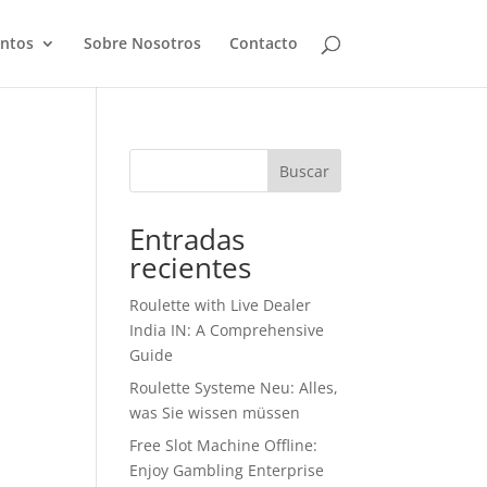
ntos
Sobre Nosotros
Contacto
Buscar
Entradas
recientes
Roulette with Live Dealer
India IN: A Comprehensive
Guide
Roulette Systeme Neu: Alles,
was Sie wissen müssen
Free Slot Machine Offline:
Enjoy Gambling Enterprise