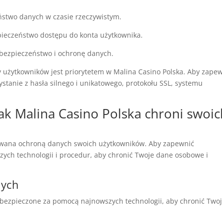
eństwo danych w czasie rzeczywistym.
zpieczeństwo dostępu do konta użytkownika.
 bezpieczeństwo i ochronę danych.
 użytkowników jest priorytetem w Malina Casino Polska. Aby zape
tanie z hasła silnego i unikatowego, protokołu SSL, systemu
ak Malina Casino Polska chroni swoic
sowana ochroną danych swoich użytkowników. Aby zapewnić
ych technologii i procedur, aby chronić Twoje dane osobowe i
nych
bezpieczone za pomocą najnowszych technologii, aby chronić Two