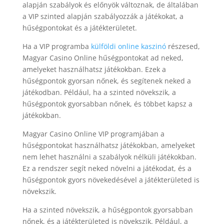
alapján szabályok és előnyök változnak, de általában
a VIP szinted alapján szabályozzák a játékokat, a
hűségpontokat és a játékterületet.
Ha a VIP programba
külföldi online kaszinó
részesed,
Magyar Casino Online hűségpontokat ad neked,
amelyeket használhatsz játékokban. Ezek a
hűségpontok gyorsan nőnek, és segítenek neked a
játékodban. Például, ha a szinted növekszik, a
hűségpontok gyorsabban nőnek, és többet kapsz a
játékokban.
Magyar Casino Online VIP programjában a
hűségpontokat használhatsz játékokban, amelyeket
nem lehet használni a szabályok nélküli játékokban.
Ez a rendszer segít neked növelni a játékodat, és a
hűségpontok gyors növekedésével a játékterületed is
növekszik.
Ha a szinted növekszik, a hűségpontok gyorsabban
nőnek, és a játékterületed is növekszik. Például, a