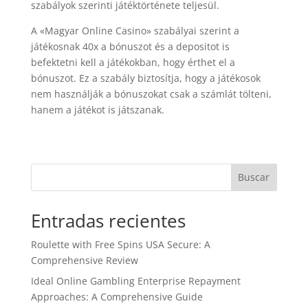
szabályok szerinti játéktörténete teljesül.
A «Magyar Online Casino» szabályai szerint a
játékosnak 40x a bónuszot és a depositot is
befektetni kell a játékokban, hogy érthet el a
bónuszot. Ez a szabály biztosítja, hogy a játékosok
nem használják a bónuszokat csak a számlát tölteni,
hanem a játékot is játszanak.
Buscar
Entradas recientes
Roulette with Free Spins USA Secure: A
Comprehensive Review
Ideal Online Gambling Enterprise Repayment
Approaches: A Comprehensive Guide