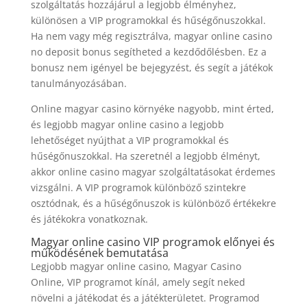
szolgáltatás hozzájárul a legjobb élményhez,
különösen a VIP programokkal és hűségőnuszokkal.
Ha nem vagy még regisztrálva, magyar online casino
no deposit bonus segítheted a kezdődőlésben. Ez a
bonusz nem igényel be bejegyzést, és segít a játékok
tanulmányozásában.
Online magyar casino környéke nagyobb, mint érted,
és legjobb magyar online casino a legjobb
lehetőséget nyújthat a VIP programokkal és
hűségőnuszokkal. Ha szeretnél a legjobb élményt,
akkor online casino magyar szolgáltatásokat érdemes
vizsgálni. A VIP programok különböző szintekre
osztódnak, és a hűségőnuszok is különböző értékekre
és játékokra vonatkoznak.
Magyar online casino VIP programok előnyei és
működésének bemutatása
Legjobb magyar online casino, Magyar Casino
Online, VIP programot kínál, amely segít neked
növelni a játékodat és a játékterületet. Programod