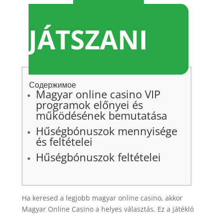
JÁTSZANI
Содержимое
Magyar online casino VIP
programok előnyei és
működésének bemutatása
Hűségbónuszok mennyisége
és feltételei
Hűségbónuszok feltételei
Ha keresed a legjobb magyar online casino, akkor
Magyar Online Casino a helyes választás. Ez a játékló