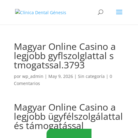
Magyar Online Casino a
legjobb gyflszolglattal s
tmogatssal.3793
por
wp_admin
|
May 9, 2026
|
Sin categoría
|
0
Comentarios
Magyar Online Casino a
legjobb ügyfélszolgálattal
és támogatással