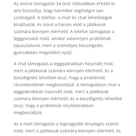
Az online támogatás 24 órás időszakban érhető el,
ami biztosítja, hogy bármikor segítségre van
szükséged. A telefon, e-mail és chat lehetőségek
kínálhatók, és mind a három mód a játékosok
számára könnyen elérhető. A telefon támogatás a
leggyorsabb mód, amikor valamilyen problémát
tapasztalunk, mert a személyes beszélgetés
gyorsabban megoldást nyújt.
A chat támogatás a leggyakrabban használt mód,
mert a játékosok számára könnyen elérhető, és a
beszélgetés lehetővé teszi, hogy a problémát
részletesebben megbeszéljük. A támogatásos chat a
leggyakrabban használt mód, mert a játékosok
számára könnyen elérhető, és a beszélgetés lehetővé
teszi, hogy a problémát részletesebben
megbeszéljük.
Az e-mail támogatás a legnagyobb tényleges számú
mód, mert a játékosok számára könnyen elérhető, és