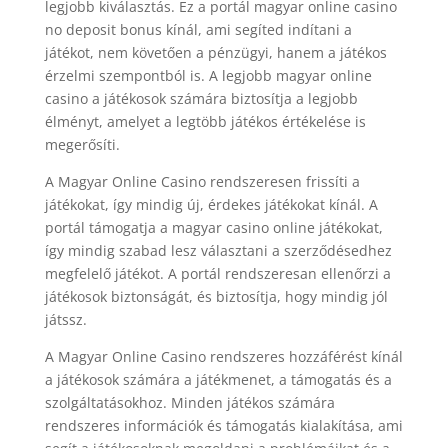
legjobb kiválasztás. Ez a portál magyar online casino
no deposit bonus kínál, ami segíted indítani a
játékot, nem követően a pénzügyi, hanem a játékos
érzelmi szempontból is. A legjobb magyar online
casino a játékosok számára biztosítja a legjobb
élményt, amelyet a legtöbb játékos értékelése is
megerősíti.
A Magyar Online Casino rendszeresen frissíti a
játékokat, így mindig új, érdekes játékokat kínál. A
portál támogatja a magyar casino online játékokat,
így mindig szabad lesz választani a szerződésedhez
megfelelő játékot. A portál rendszeresan ellenőrzi a
játékosok biztonságát, és biztosítja, hogy mindig jól
játssz.
A Magyar Online Casino rendszeres hozzáférést kínál
a játékosok számára a játékmenet, a támogatás és a
szolgáltatásokhoz. Minden játékos számára
rendszeres információk és támogatás kialakítása, ami