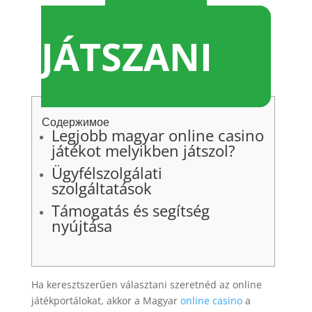
JÁTSZANI
Содержимое
Legjobb magyar online casino
játékot melyikben játszol?
Ügyfélszolgálati
szolgáltatások
Támogatás és segítség
nyújtása
Ha keresztszerűen választani szeretnéd az online
játékportálokat, akkor a Magyar
online casino
a