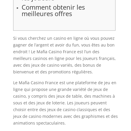
Comment obtenir les
meilleures offres
Si vous cherchez un casino en ligne où vous pouvez
gagner de l’argent et avoir du fun, vous êtes au bon
endroit ! Le Mafia Casino France est l’un des
meilleurs casinos en ligne pour les joueurs français,
avec des jeux de casino variés, des bonus de
bienvenue et des promotions régulières.
Le Mafia Casino France est une plateforme de jeu en
ligne qui propose une grande variété de jeux de
casino, y compris des jeux de table, des machines à
sous et des jeux de loterie. Les joueurs peuvent
choisir entre des jeux de casino classiques et des
jeux de casino modernes avec des graphismes et des
animations spectaculaires.