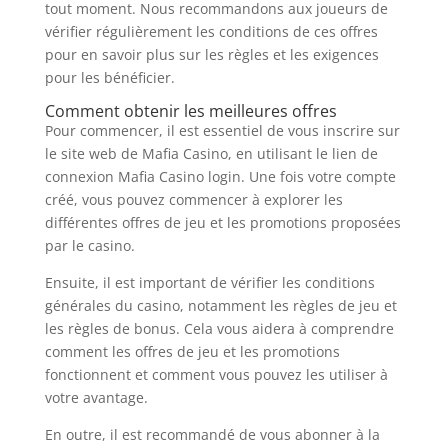
tout moment. Nous recommandons aux joueurs de
vérifier régulièrement les conditions de ces offres
pour en savoir plus sur les règles et les exigences
pour les bénéficier.
Comment obtenir les meilleures offres
Pour commencer, il est essentiel de vous inscrire sur
le site web de Mafia Casino, en utilisant le lien de
connexion Mafia Casino login. Une fois votre compte
créé, vous pouvez commencer à explorer les
différentes offres de jeu et les promotions proposées
par le casino.
Ensuite, il est important de vérifier les conditions
générales du casino, notamment les règles de jeu et
les règles de bonus. Cela vous aidera à comprendre
comment les offres de jeu et les promotions
fonctionnent et comment vous pouvez les utiliser à
votre avantage.
En outre, il est recommandé de vous abonner à la