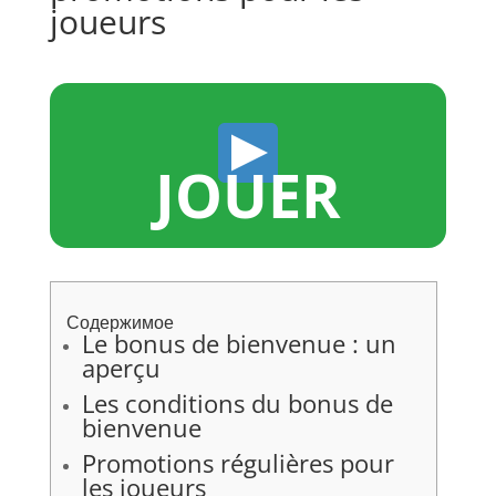
joueurs
JOUER
Содержимое
Le bonus de bienvenue : un
aperçu
Les conditions du bonus de
bienvenue
Promotions régulières pour
les joueurs