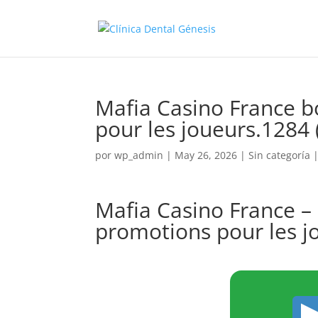
Mafia Casino France 
pour les joueurs.1284 
por
wp_admin
|
May 26, 2026
|
Sin categoría
Mafia Casino France –
promotions pour les j