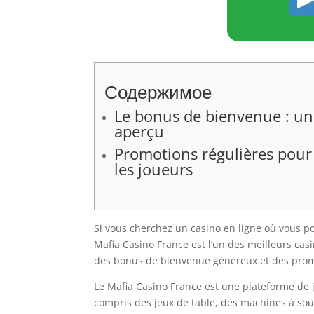
Содержимое
Le bonus de bienvenue : un
aperçu
Promotions régulières pour
les joueurs
Si vous cherchez un casino en ligne où vous po
Mafia Casino France est l’un des meilleurs casi
des bonus de bienvenue généreux et des prom
Le Mafia Casino France est une plateforme de j
compris des jeux de table, des machines à sous