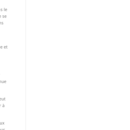
s le
e se
ns
e et
r
enue
eut
r à
eux
eur