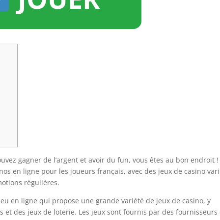
uvez gagner de l’argent et avoir du fun, vous êtes au bon endroit !
nos en ligne pour les joueurs français, avec des jeux de casino vari
otions régulières.
eu en ligne qui propose une grande variété de jeux de casino, y
 et des jeux de loterie. Les jeux sont fournis par des fournisseurs