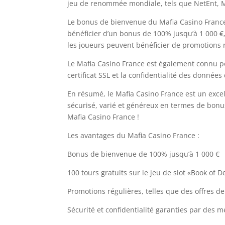
jeu de renommée mondiale, tels que NetEnt, 
Le bonus de bienvenue du Mafia Casino France
bénéficier d’un bonus de 100% jusqu’à 1 000 €, 
les joueurs peuvent bénéficier de promotions ré
Le Mafia Casino France est également connu pou
certificat SSL et la confidentialité des donnée
En résumé, le Mafia Casino France est un excel
sécurisé, varié et généreux en termes de bonu
Mafia Casino France !
Les avantages du Mafia Casino France :
Bonus de bienvenue de 100% jusqu’à 1 000 €
100 tours gratuits sur le jeu de slot «Book of 
Promotions régulières, telles que des offres de
Sécurité et confidentialité garanties par des 