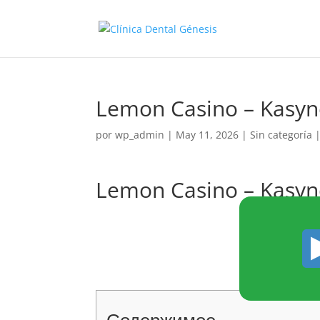
Lemon Casino – Kasyno
por
wp_admin
|
May 11, 2026
|
Sin categoría
Lemon Casino – Kasyno
Содержимое