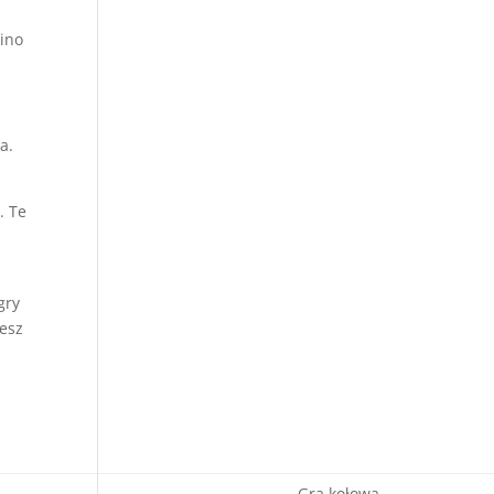
sino
a.
. Te
gry
jesz
Gra kołowa