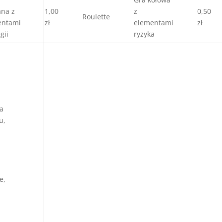
ana z
1,00
z
0,50
Roulette
entami
zł
elementami
zł
gii
ryzyka
na
u,
e,