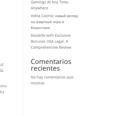
Gamings At Any Time,
Anywhere
Volna Casino: новый взгляд
на азартные игры в
Казахстане
Roulette with Exclusive
Bonuses USA Legal: A
Comprehensive Review
Comentarios
już
recientes
ta,
No hay comentarios que
mostrar.
sino
dcz