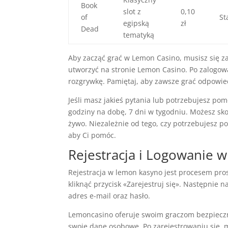
Book
slot z
0,10
of
St
egipską
zł
Dead
tematyką
Aby zacząć grać w Lemon Casino, musisz się za
utworzyć na stronie Lemon Casino. Po zalogowa
rozgrywkę. Pamiętaj, aby zawsze grać odpowiedz
Jeśli masz jakieś pytania lub potrzebujesz pom
godziny na dobę, 7 dni w tygodniu. Możesz sko
żywo. Niezależnie od tego, czy potrzebujesz p
aby Ci pomóc.
Rejestracja i Logowanie 
Rejestracja w lemon kasyno jest procesem pros
kliknąć przycisk «Zarejestruj się». Następnie 
adres e-mail oraz hasło.
Lemoncasino oferuje swoim graczom bezpieczn
swoje dane osobowe. Po zarejestrowaniu się, m