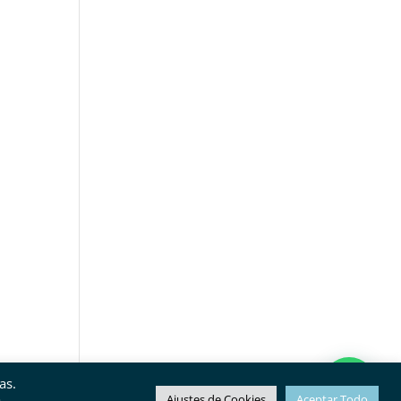
as.
a
Ajustes de Cookies
Aceptar Todo