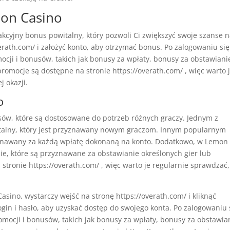
on Casino
akcyjny bonus powitalny, który pozwoli Ci zwiększyć swoje szanse 
erath.com/ i założyć konto, aby otrzymać bonus. Po zalogowaniu się
ocji i bonusów, takich jak bonusy za wpłaty, bonusy za obstawiani
romocje są dostępne na stronie https://overath.com/ , więc warto 
 okazji.
o
ów, które są dostosowane do potrzeb różnych graczy. Jednym z
talny, który jest przyznawany nowym graczom. Innym popularnym
zyznawany za każdą wpłatę dokonaną na konto. Dodatkowo, w Lemon
ie, które są przyznawane za obstawianie określonych gier lub
stronie https://overath.com/ , więc warto je regularnie sprawdzać,
sino, wystarczy wejść na stronę https://overath.com/ i kliknąć
login i hasło, aby uzyskać dostęp do swojego konta. Po zalogowaniu 
mocji i bonusów, takich jak bonusy za wpłaty, bonusy za obstawia