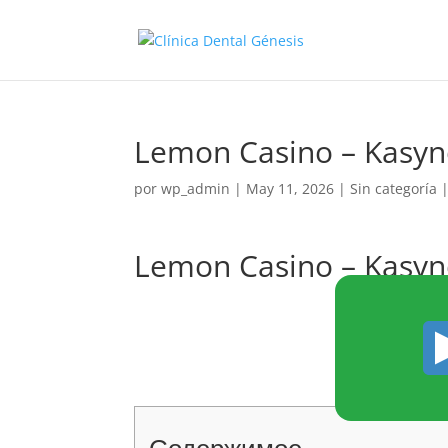
Lemon Casino – Kasyno
por
wp_admin
|
May 11, 2026
|
Sin categoría
Lemon Casino – Kasyno
Содержимое