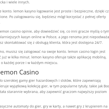
acka i wiele innych.
e konto. lemon kasyno logowanie jest proste i bezpieczne, dzięki 
ne. Po zalogowaniu się, będziesz mógł korzystać z pełnej oferty
.
lemon casino opinie, aby dowiedzieć się, co inni gracze myślą o ty
larniejszych kasyn online w Polsce, a jego renoma jest niepodważa
sz skontaktować się z obsługą klienta, która jest dostępna 24/7.
no, musisz się zalogować na swoje konto. lemon casino login jest
ć już w kilka minut. lemon kasyno oferuje także aplikację mobilną,
y o każdej porze i w każdym miejscu.
 Lemon Casino
o szerokiej gamy gier hazardowych i slotów, które zapewniają
uje wyjątkową kolekcję gier, w tym popularne tytuły, takie jak Boo
ostała starannie wybrana, aby zapewnić graczom najwyższy poziom
asyczne automaty do gier, gry w karty, a nawet gry z krupierem na