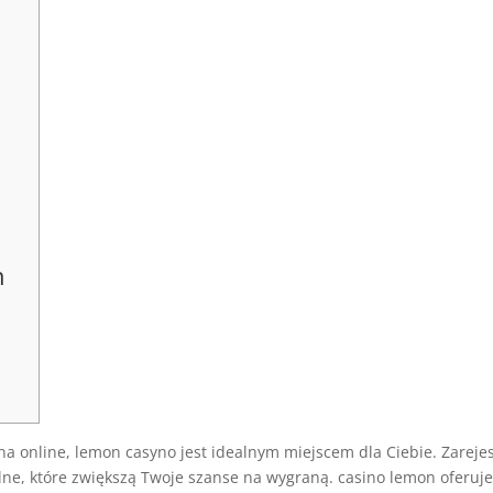
n
na online, lemon casyno jest idealnym miejscem dla Ciebie. Zarejes
alne, które zwiększą Twoje szanse na wygraną. casino lemon oferuj