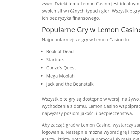
żywo. Dzięki temu Lemon Casino jest idealnym
swoich sił w różnych typach gier. Wszystkie g
ich bez ryzyka finansowego.
Popularne Gry w Lemon Casin
Najpopularniejsze gry w Lemon Casino to:
Book of Dead
Starburst
Gonzo’s Quest
Mega Moolah
Jack and the Beanstalk
Wszystkie te gry są dostępne w wersji na żyw
wychodzenia z domu. Lemon Casino współprac
najwyższy poziom jakości i bezpieczeństwa.
Aby zacząć grać w Lemon Casino, wystarczy zar
logowania. Następnie można wybrać grę i roz
graczy, którzy potrzebują pomocy lub mają pyt