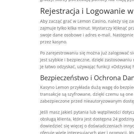
Rejestracja i Logowanie 
Aby zacząć grać w Lemon Casino, należy się zare
zajmuje tylko kilka minut. Wystarczy kliknąć pr
swoje dane osobowe i adres e-mail. Następnie n
przez kasyno.
Po zarejestrowaniu się można już zalogować si
jest szybkie i bezpieczne, dzięki zastosowani
je łatwo odzyskać, używając funkcji «Odzyskaj 
Bezpieczeństwo i Ochrona Da
Kasyno Lemon przykłada dużą wagę do bezpiec
transakcje są szyfrowane, dzięki czemu są one
zabezpieczone przed nieautoryzowanym dostęp
Jeśli masz jakieś pytania lub wątpliwości dot
obsługą klienta, która jest dostępna 24 godzi
dowiedzieć się więcej o doświadczeniach innyc
oferuje wiele interesujących gier i promocji, kt