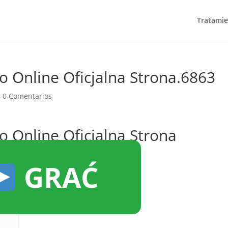
Tratamie
 Online Oficjalna Strona.6863
|
0 Comentarios
 Online Oficjalna Strona
GRAĆ