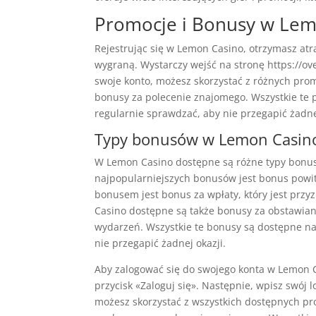
Promocje i Bonusy w Lem
Rejestrując się w Lemon Casino, otrzymasz atr
wygraną. Wystarczy wejść na stronę https://ov
swoje konto, możesz skorzystać z różnych prom
bonusy za polecenie znajomego. Wszystkie te p
regularnie sprawdzać, aby nie przegapić żadnej
Typy bonusów w Lemon Casin
W Lemon Casino dostępne są różne typy bonus
najpopularniejszych bonusów jest bonus powi
bonusem jest bonus za wpłaty, który jest pr
Casino dostępne są także bonusy za obstawian
wydarzeń. Wszystkie te bonusy są dostępne na 
nie przegapić żadnej okazji.
Aby zalogować się do swojego konta w Lemon Ca
przycisk «Zaloguj się». Następnie, wpisz swój 
możesz skorzystać z wszystkich dostępnych pro