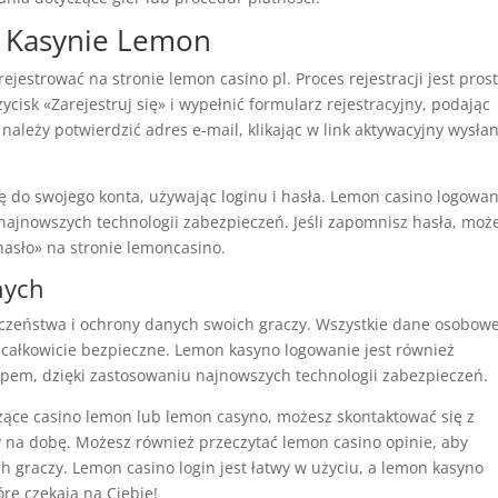
w Kasynie Lemon
jestrować na stronie lemon casino pl. Proces rejestracji jest prost
zycisk «Zarejestruj się» i wypełnić formularz rejestracyjny, podając
ależy potwierdzić adres e-mail, klikając w link aktywacyjny wysła
ę do swojego konta, używając loginu i hasła. Lemon casino logowan
u najnowszych technologii zabezpieczeń. Jeśli zapomnisz hasła, moż
hasło» na stronie lemoncasino.
nych
zeństwa i ochrony danych swoich graczy. Wszystkie dane osobowe
 całkowicie bezpieczne. Lemon kasyno logowanie jest również
em, dzięki zastosowaniu najnowszych technologii zabezpieczeń.
yczące casino lemon lub lemon casyno, możesz skontaktować się z
ny na dobę. Możesz również przeczytać lemon casino opinie, aby
h graczy. Lemon casino login jest łatwy w użyciu, a lemon kasyno
óre czekają na Ciebie!