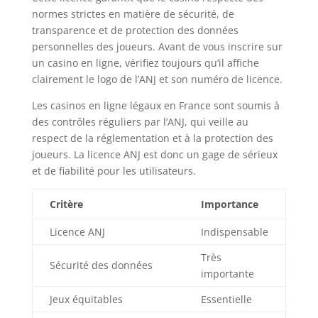
normes strictes en matière de sécurité, de
transparence et de protection des données
personnelles des joueurs. Avant de vous inscrire sur
un casino en ligne, vérifiez toujours qu’il affiche
clairement le logo de l’ANJ et son numéro de licence.
Les casinos en ligne légaux en France sont soumis à
des contrôles réguliers par l’ANJ, qui veille au
respect de la réglementation et à la protection des
joueurs. La licence ANJ est donc un gage de sérieux
et de fiabilité pour les utilisateurs.
Critère
Importance
Licence ANJ
Indispensable
Très
Sécurité des données
importante
Jeux équitables
Essentielle