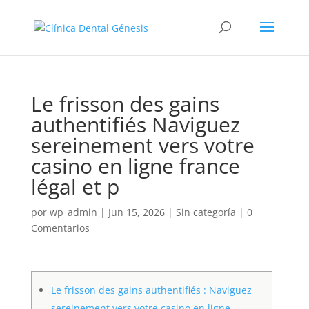
Le frisson des gains
authentifiés Naviguez
sereinement vers votre
casino en ligne france
légal et p
por
wp_admin
|
Jun 15, 2026
|
Sin categoría
|
0
Comentarios
Le frisson des gains authentifiés : Naviguez
sereinement vers votre casino en ligne