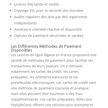
Licence ANJ valide et visible
Cryptage SSL pour la sécurité des données
Audits réguliers des jeux par des organismes
indépendants
Assistance clientèle réactive et disponible
Options de paiement sécurisées et variées
Les Différentes Méthodes de Paiement
Disponibles
Les casinos en ligne légaux en France proposent une
variété de méthodes de paiement pour faciliter les
transactions de leurs joueurs. On y retrouve
notamment les cartes de crédit, les cartes
prépayées, les virements bancaires et les
portefeuilles électroniques. Les cartes de crédit sont
une méthode de paiement courante et pratique,
mais elles peuvent être soumises à des frais
supplémentaires. Les cartes prépayées, telles que
PaySafeCard, offrent une solution plus anonyme et