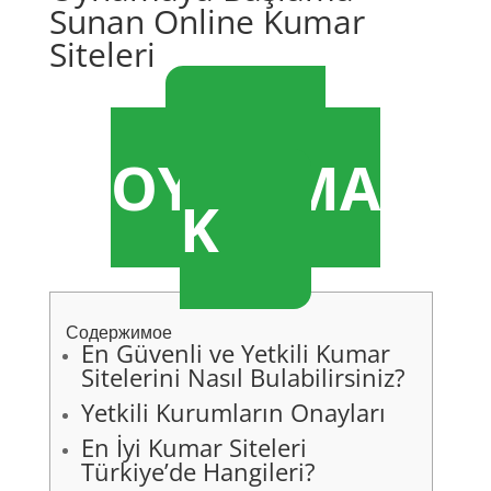
Sunan Online Kumar
Siteleri
OYNAMA
K
Содержимое
En Güvenli ve Yetkili Kumar
Sitelerini Nasıl Bulabilirsiniz?
Yetkili Kurumların Onayları
En İyi Kumar Siteleri
Türkiye’de Hangileri?