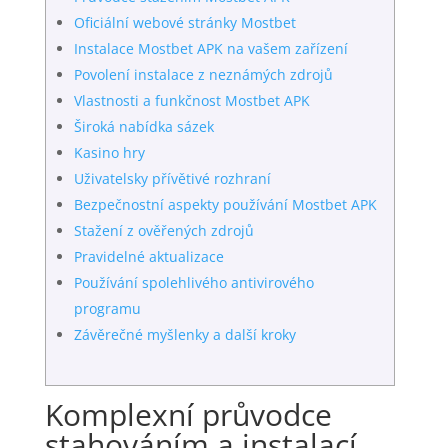
Oficiální webové stránky Mostbet
Instalace Mostbet APK na vašem zařízení
Povolení instalace z neznámých zdrojů
Vlastnosti a funkčnost Mostbet APK
Široká nabídka sázek
Kasino hry
Uživatelsky přívětivé rozhraní
Bezpečnostní aspekty používání Mostbet APK
Stažení z ověřených zdrojů
Pravidelné aktualizace
Používání spolehlivého antivirového
programu
Závěrečné myšlenky a další kroky
Komplexní průvodce
stahováním a instalací