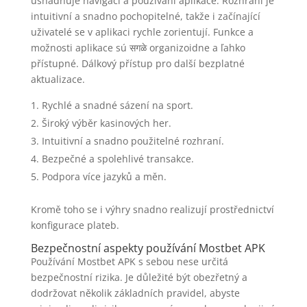
usnadňuje navigaci a používání aplikace. Rozhraní je
intuitivní a snadno pochopitelné, takže i začínající
uživatelé se v aplikaci rychle zorientují. Funkce a
možnosti aplikace sú सगळे organizoidne a ľahko
přístupné. Dálkový přístup pro další bezplatné
aktualizace.
Rychlé a snadné sázení na sport.
Široký výběr kasinových her.
Intuitivní a snadno použitelné rozhraní.
Bezpečné a spolehlivé transakce.
Podpora více jazyků a měn.
Kromě toho se i výhry snadno realizují prostřednictví
konfigurace plateb.
Bezpečnostní aspekty používání Mostbet APK
Používání Mostbet APK s sebou nese určitá
bezpečnostní rizika. Je důležité být obezřetný a
dodržovat několik základních pravidel, abyste