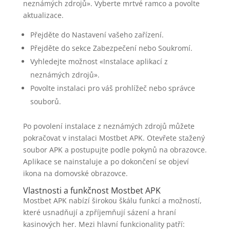
neznámých zdrojů». Vyberte mrtvé ramco a povolte
aktualizace.
Přejděte do Nastavení vašeho zařízení.
Přejděte do sekce Zabezpečení nebo Soukromí.
Vyhledejte možnost «Instalace aplikací z
neznámých zdrojů».
Povolte instalaci pro váš prohlížeč nebo správce
souborů.
Po povolení instalace z neznámých zdrojů můžete
pokračovat v instalaci Mostbet APK. Otevřete stažený
soubor APK a postupujte podle pokynů na obrazovce.
Aplikace se nainstaluje a po dokončení se objeví
ikona na domovské obrazovce.
Vlastnosti a funkčnost Mostbet APK
Mostbet APK nabízí širokou škálu funkcí a možností,
které usnadňují a zpříjemňují sázení a hraní
kasinových her. Mezi hlavní funkcionality patří: