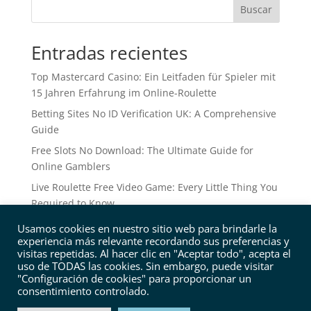
Buscar
Entradas recientes
Top Mastercard Casino: Ein Leitfaden für Spieler mit
15 Jahren Erfahrung im Online-Roulette
Betting Sites No ID Verification UK: A Comprehensive
Guide
Free Slots No Download: The Ultimate Guide for
Online Gamblers
Live Roulette Free Video Game: Every Little Thing You
Required to Know
Live Roulette Online Real Cash PayPal: The Ultimate
Usamos cookies en nuestro sitio web para brindarle la
Guide
experiencia más relevante recordando sus preferencias y
visitas repetidas. Al hacer clic en "Aceptar todo", acepta el
uso de TODAS las cookies. Sin embargo, puede visitar
Comentarios recientes
"Configuración de cookies" para proporcionar un
consentimiento controlado.
No hay comentarios que mostrar.