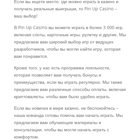
Если вы ищете место, где можно играть в казино и
получать реальные выигрыши, то Pin Up Casino –
ваш выбор!
В Pin Up Casino вы можете играть в более 3 000 игр,
включая слоты, карточные игры, рулетку и другие. Мы
предлагаем вам широкий выбор игр от ведущих
разработчиков, чтобы вы могли найти игру, которая
вам понравится.
Кроме того, у нас есть программа лояльности,
которая позволяет вам получать бонусы и
преимущества, если вы играть регулярно. Мы также
предлагаем вам различные способы оплаты, включая
криптовалюты, чтобы вам было удобно играть.
Если вы новичок в мире казино, не беспокойтесь –
наша команда готовы помочь вам начать играть. Мы
предлагаем вам обучающие материалы и
консультации, чтобы вы могли начать играть с
комфортом.