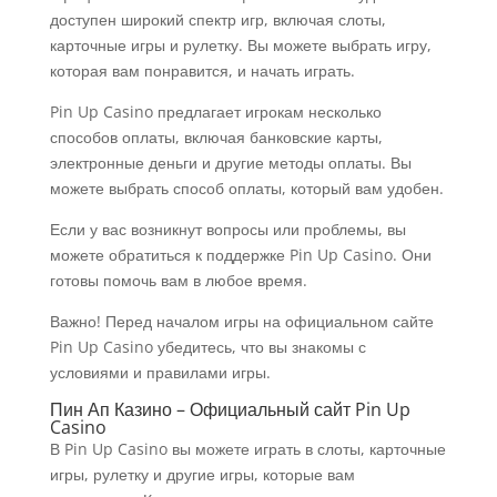
доступен широкий спектр игр, включая слоты,
карточные игры и рулетку. Вы можете выбрать игру,
которая вам понравится, и начать играть.
Pin Up Casino предлагает игрокам несколько
способов оплаты, включая банковские карты,
электронные деньги и другие методы оплаты. Вы
можете выбрать способ оплаты, который вам удобен.
Если у вас возникнут вопросы или проблемы, вы
можете обратиться к поддержке Pin Up Casino. Они
готовы помочь вам в любое время.
Важно! Перед началом игры на официальном сайте
Pin Up Casino убедитесь, что вы знакомы с
условиями и правилами игры.
Пин Ап Казино – Официальный сайт Pin Up
Casino
В Pin Up Casino вы можете играть в слоты, карточные
игры, рулетку и другие игры, которые вам