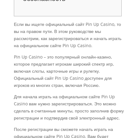
Если вы ищете официальный сайт Pin Up Casino, то
вы на правом пути. В этом руководстве мы
рассмотрим, как зарегистрироваться и начать играть
на официальном сайте Pin Up Casino.
Pin Up Casino – это популярный онлайн-казино,
которое предлагает игрокам широкий спектр игр,
включая слоты, карточные игры и рулетку.
Официальный сайт Pin Up Casino доступен для
игроков из многих стран, включая Россию.
Для начала играть на официальном сайте Pin Up
Casino вам нужно зарегистрироваться. Это можно
сделать в считанные минуты, просто заполнив форму
регистрации и подтвердив свой электронный адрес.
После регистрации вы сможете начать играть на
официальном сайте Pin Up Casino. Вам будет