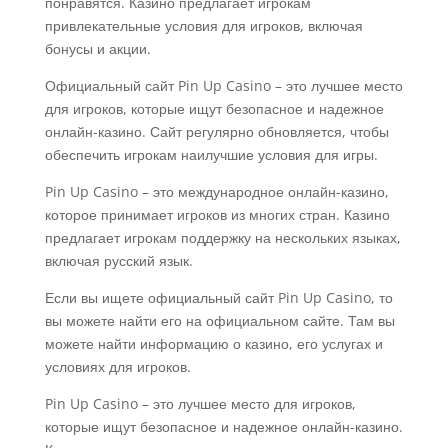
понравятся. Казино предлагает игрокам
привлекательные условия для игроков, включая
бонусы и акции.
Официальный сайт Pin Up Casino – это лучшее место
для игроков, которые ищут безопасное и надежное
онлайн-казино. Сайт регулярно обновляется, чтобы
обеспечить игрокам наилучшие условия для игры.
Pin Up Casino – это международное онлайн-казино,
которое принимает игроков из многих стран. Казино
предлагает игрокам поддержку на нескольких языках,
включая русский язык.
Если вы ищете официальный сайт Pin Up Casino, то
вы можете найти его на официальном сайте. Там вы
можете найти информацию о казино, его услугах и
условиях для игроков.
Pin Up Casino – это лучшее место для игроков,
которые ищут безопасное и надежное онлайн-казино.