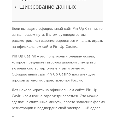
Шифрование данных
Если вы ищете официальный сайт Pin Up Casino, то
вы на правом пути. В этом руководстве мы
рассмотрим, как зарегистрироваться и начать играть
на официальном сайте Pin Up Casino.
Pin Up Casino – это популярный онлайн-казино,
которое предлагает игрокам широкий спектр игр,
включая слоты, карточные игры и рулетку.
Официальный сайт Pin Up Casino доступен для
игроков из многих стран, включая Россию.
Для начала играть на официальном сайте Pin Up
Casino вам нужно зарегистрироваться. Это можно
сделать в считанные минуты, просто заполнив форму
регистрации и подтвердив свой электронный адрес.