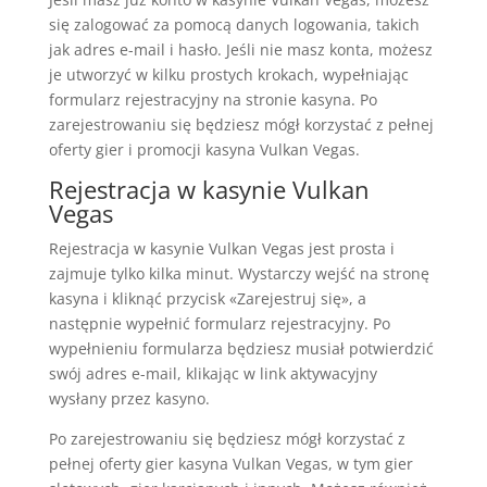
się zalogować za pomocą danych logowania, takich
jak adres e-mail i hasło. Jeśli nie masz konta, możesz
je utworzyć w kilku prostych krokach, wypełniając
formularz rejestracyjny na stronie kasyna. Po
zarejestrowaniu się będziesz mógł korzystać z pełnej
oferty gier i promocji kasyna Vulkan Vegas.
Rejestracja w kasynie Vulkan
Vegas
Rejestracja w kasynie Vulkan Vegas jest prosta i
zajmuje tylko kilka minut. Wystarczy wejść na stronę
kasyna i kliknąć przycisk «Zarejestruj się», a
następnie wypełnić formularz rejestracyjny. Po
wypełnieniu formularza będziesz musiał potwierdzić
swój adres e-mail, klikając w link aktywacyjny
wysłany przez kasyno.
Po zarejestrowaniu się będziesz mógł korzystać z
pełnej oferty gier kasyna Vulkan Vegas, w tym gier