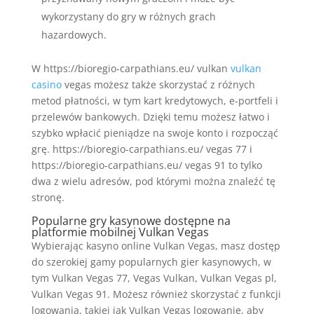
wykorzystany do gry w różnych grach
hazardowych.
W https://bioregio-carpathians.eu/ vulkan
vulkan
casino
vegas możesz także skorzystać z różnych
metod płatności, w tym kart kredytowych, e-portfeli i
przelewów bankowych. Dzięki temu możesz łatwo i
szybko wpłacić pieniądze na swoje konto i rozpocząć
grę. https://bioregio-carpathians.eu/ vegas 77 i
https://bioregio-carpathians.eu/ vegas 91 to tylko
dwa z wielu adresów, pod którymi można znaleźć tę
stronę.
Popularne gry kasynowe dostępne na
platformie mobilnej Vulkan Vegas
Wybierając kasyno online Vulkan Vegas, masz dostęp
do szerokiej gamy popularnych gier kasynowych, w
tym Vulkan Vegas 77, Vegas Vulkan, Vulkan Vegas pl,
Vulkan Vegas 91. Możesz również skorzystać z funkcji
logowania, takiej jak Vulkan Vegas logowanie, aby