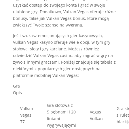
uzyskać dostęp do swojego konta i grać w swoje
ulubione gry. Dodatkowo, Vulkan Vegas oferuje różne
bonusy, takie jak Vulkan Vegas bonus, które mogą
zwiększyć Twoje szanse na wygraną.
Jeśli szukasz emocjonujących gier kasynowych,
Vulkan Vegas kasyno oferuje wiele opcji, w tym gry
stołowe, sloty i gry karciane. Możesz również
odwiedzić Vulkan Vegas casino, aby zagrać w gry na
żywo z innymi graczami. Poniżej znajduje się tabela z
niektórymi z popularnych gier dostępnych na
platformie mobilnej Vulkan Vegas:
Gra
Opis
Gra slotowa z
Vulkan
Gra st
5 bębnami i 20
Vegas
Vegas
z rulet
liniami
Vulkan
77
blackj
wygrywającymi