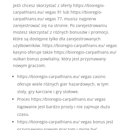
Jeśli chcesz skorzystać z oferty https://bioregio-
carpathians.eu/ vegas 91 lub https://bioregio-
carpathians.eu/ vegas 77, musisz najpierw
zarejestrować się na stronie. Po zarejestrowaniu
możesz skorzystać z różnych bonusów i promocji,
które są dostępne tylko dla zarejestrowanych
użytkowników. https://bioregio-carpathians.eu/ vegas
kasyno oferuje także https://bioregio-carpathians.eu/
vulkan bonus powitalny, który jest przyznawany
nowym graczom.
https://bioregio-carpathians.eu/ vegas casino
oferuje wiele różnych gier hazardowych, w tym
sloty, gry karciane i gry stołowe.
Proces https://bioregio-carpathians.eu/ vegas
logowanie jest bardzo prosty i nie zajmuje dużo
czasu.
https://bioregio-carpathians.eu/ vegas bonus jest
przyznawany nowym graczom i może być