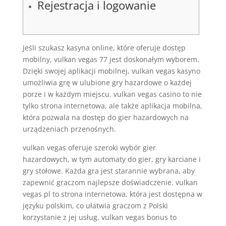
Rejestracja i logowanie
Jeśli szukasz kasyna online, które oferuje dostęp
mobilny, vulkan vegas 77 jest doskonałym wyborem.
Dzięki swojej aplikacji mobilnej, vulkan vegas kasyno
umożliwia grę w ulubione gry hazardowe o każdej
porze i w każdym miejscu. vulkan vegas casino to nie
tylko strona internetowa, ale także aplikacja mobilna,
która pozwala na dostęp do gier hazardowych na
urządzeniach przenośnych.
vulkan vegas oferuje szeroki wybór gier
hazardowych, w tym automaty do gier, gry karciane i
gry stołowe. Każda gra jest starannie wybrana, aby
zapewnić graczom najlepsze doświadczenie. vulkan
vegas pl to strona internetowa, która jest dostępna w
języku polskim, co ułatwia graczom z Polski
korzystanie z jej usług. vulkan vegas bonus to