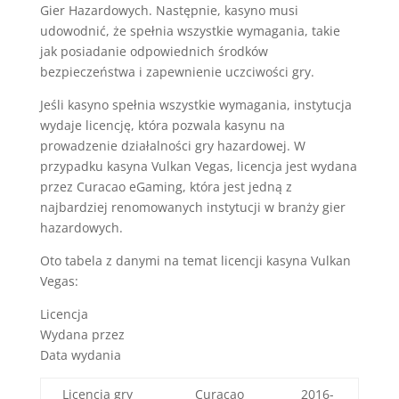
Gier Hazardowych. Następnie, kasyno musi
udowodnić, że spełnia wszystkie wymagania, takie
jak posiadanie odpowiednich środków
bezpieczeństwa i zapewnienie uczciwości gry.
Jeśli kasyno spełnia wszystkie wymagania, instytucja
wydaje licencję, która pozwala kasynu na
prowadzenie działalności gry hazardowej. W
przypadku kasyna Vulkan Vegas, licencja jest wydana
przez Curacao eGaming, która jest jedną z
najbardziej renomowanych instytucji w branży gier
hazardowych.
Oto tabela z danymi na temat licencji kasyna Vulkan
Vegas:
Licencja
Wydana przez
Data wydania
Licencja gry
Curacao
2016-