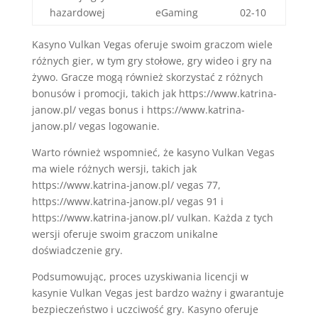
hazardowej
eGaming
02-10
Kasyno Vulkan Vegas oferuje swoim graczom wiele
różnych gier, w tym gry stołowe, gry wideo i gry na
żywo. Gracze mogą również skorzystać z różnych
bonusów i promocji, takich jak https://www.katrina-
janow.pl/ vegas bonus i https://www.katrina-
janow.pl/ vegas logowanie.
Warto również wspomnieć, że kasyno Vulkan Vegas
ma wiele różnych wersji, takich jak
https://www.katrina-janow.pl/ vegas 77,
https://www.katrina-janow.pl/ vegas 91 i
https://www.katrina-janow.pl/ vulkan. Każda z tych
wersji oferuje swoim graczom unikalne
doświadczenie gry.
Podsumowując, proces uzyskiwania licencji w
kasynie Vulkan Vegas jest bardzo ważny i gwarantuje
bezpieczeństwo i uczciwość gry. Kasyno oferuje