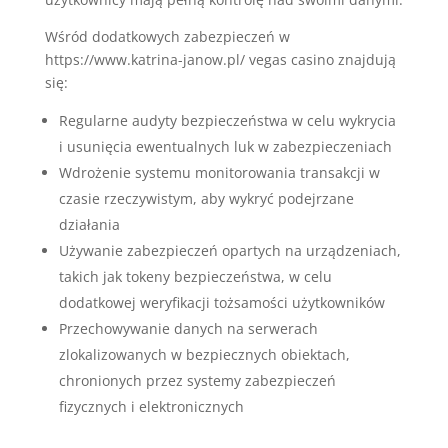
Wśród dodatkowych zabezpieczeń w
https://www.katrina-janow.pl/ vegas casino znajdują
się:
Regularne audyty bezpieczeństwa w celu wykrycia
i usunięcia ewentualnych luk w zabezpieczeniach
Wdrożenie systemu monitorowania transakcji w
czasie rzeczywistym, aby wykryć podejrzane
działania
Używanie zabezpieczeń opartych na urządzeniach,
takich jak tokeny bezpieczeństwa, w celu
dodatkowej weryfikacji tożsamości użytkowników
Przechowywanie danych na serwerach
zlokalizowanych w bezpiecznych obiektach,
chronionych przez systemy zabezpieczeń
fizycznych i elektronicznych