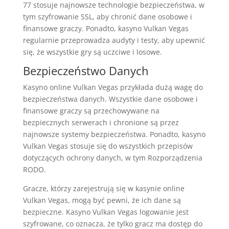
77 stosuje najnowsze technologie bezpieczeństwa, w
tym szyfrowanie SSL, aby chronić dane osobowe i
finansowe graczy. Ponadto, kasyno Vulkan Vegas
regularnie przeprowadza audyty i testy, aby upewnić
się, że wszystkie gry są uczciwe i losowe.
Bezpieczeństwo Danych
Kasyno online Vulkan Vegas przykłada dużą wagę do
bezpieczeństwa danych. Wszystkie dane osobowe i
finansowe graczy są przechowywane na
bezpiecznych serwerach i chronione są przez
najnowsze systemy bezpieczeństwa. Ponadto, kasyno
Vulkan Vegas stosuje się do wszystkich przepisów
dotyczących ochrony danych, w tym Rozporządzenia
RODO.
Gracze, którzy zarejestrują się w kasynie online
Vulkan Vegas, mogą być pewni, że ich dane są
bezpieczne. Kasyno Vulkan Vegas logowanie jest
szyfrowane, co oznacza, że tylko gracz ma dostęp do