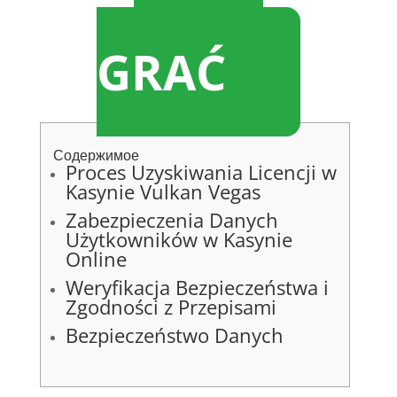
GRAĆ
Содержимое
Proces Uzyskiwania Licencji w
Kasynie Vulkan Vegas
Zabezpieczenia Danych
Użytkowników w Kasynie
Online
Weryfikacja Bezpieczeństwa i
Zgodności z Przepisami
Bezpieczeństwo Danych