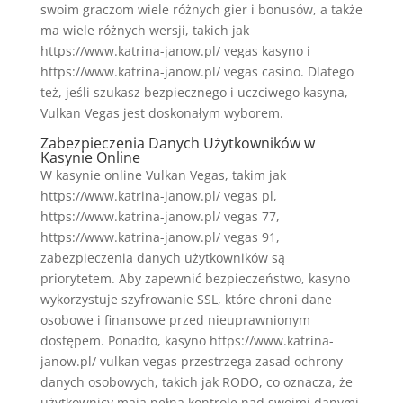
swoim graczom wiele różnych gier i bonusów, a także
ma wiele różnych wersji, takich jak
https://www.katrina-janow.pl/ vegas kasyno i
https://www.katrina-janow.pl/ vegas casino. Dlatego
też, jeśli szukasz bezpiecznego i uczciwego kasyna,
Vulkan Vegas jest doskonałym wyborem.
Zabezpieczenia Danych Użytkowników w
Kasynie Online
W kasynie online Vulkan Vegas, takim jak
https://www.katrina-janow.pl/ vegas pl,
https://www.katrina-janow.pl/ vegas 77,
https://www.katrina-janow.pl/ vegas 91,
zabezpieczenia danych użytkowników są
priorytetem. Aby zapewnić bezpieczeństwo, kasyno
wykorzystuje szyfrowanie SSL, które chroni dane
osobowe i finansowe przed nieuprawnionym
dostępem. Ponadto, kasyno https://www.katrina-
janow.pl/ vulkan vegas przestrzega zasad ochrony
danych osobowych, takich jak RODO, co oznacza, że
użytkownicy mają pełną kontrolę nad swoimi danymi.