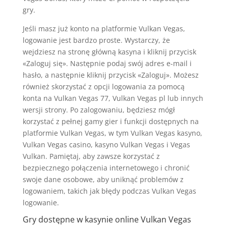
gry.
Jeśli masz już konto na platformie Vulkan Vegas,
logowanie jest bardzo proste. Wystarczy, że
wejdziesz na stronę główną kasyna i kliknij przycisk
«Zaloguj się». Następnie podaj swój adres e-mail i
hasło, a następnie kliknij przycisk «Zaloguj». Możesz
również skorzystać z opcji logowania za pomocą
konta na Vulkan Vegas 77, Vulkan Vegas pl lub innych
wersji strony. Po zalogowaniu, będziesz mógł
korzystać z pełnej gamy gier i funkcji dostępnych na
platformie Vulkan Vegas, w tym Vulkan Vegas kasyno,
Vulkan Vegas casino, kasyno Vulkan Vegas i Vegas
Vulkan. Pamiętaj, aby zawsze korzystać z
bezpiecznego połączenia internetowego i chronić
swoje dane osobowe, aby uniknąć problemów z
logowaniem, takich jak błędy podczas Vulkan Vegas
logowanie.
Gry dostępne w kasynie online Vulkan Vegas