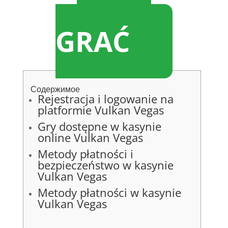
GRAĆ
Содержимое
Rejestracja i logowanie na
platformie Vulkan Vegas
Gry dostępne w kasynie
online Vulkan Vegas
Metody płatności i
bezpieczeństwo w kasynie
Vulkan Vegas
Metody płatności w kasynie
Vulkan Vegas