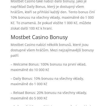
Mostbet Casino také nabízí další bonusy, jako je
například Daily Bonus, který je dostupný všem
hráčům, kteří se přihlásí každý den. Tento bonus činí
10% bonusu na všechny vklady, maximálně do 1 000
Kč. To znamená, že pokud vložíte 1 000 Kč, můžete
získat další 100 Kč k hraní.
Mostbet Casino Bonusy
Mostbet Casino nabízí několik bonusů, které jsou
dostupné všem hráčům. Mezi nejzajímavější bonusy
patří:
– Welcome Bonus: 100% bonusu na první vklad,
maximálně do 10 000 Kč
– Daily Bonus: 10% bonusu na všechny vklady,
maximálně do 1 000 Kč
– Reload Bonus: 20% bonusu na všechny vklady,
maximálně do 5 000 Kč