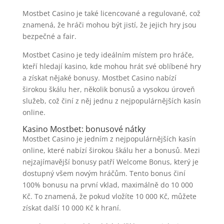
Mostbet Casino je také licencované a regulované, což
znamená, že hráči mohou být jistí, že jejich hry jsou
bezpečné a fair.
Mostbet Casino je tedy ideálním místem pro hráče,
kteří hledají kasino, kde mohou hrát své oblíbené hry
a získat nějaké bonusy. Mostbet Casino nabízí
širokou škálu her, několik bonusů a vysokou úroveň
služeb, což činí z něj jednu z nejpopulárnějších kasín
online.
Kasino Mostbet: bonusové nátky
Mostbet Casino je jedním z nejpopulárnějších kasín
online, které nabízí širokou škálu her a bonusů. Mezi
nejzajímavější bonusy patří Welcome Bonus, který je
dostupný všem novým hráčům. Tento bonus činí
100% bonusu na první vklad, maximálně do 10 000
Kč. To znamená, že pokud vložíte 10 000 Kč, můžete
získat další 10 000 Kč k hraní.