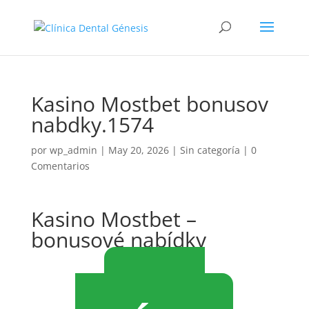
Kasino Mostbet bonusov
nabdky.1574
por
wp_admin
|
May 20, 2026
|
Sin categoría
|
0
Comentarios
Kasino Mostbet –
bonusové nabídky