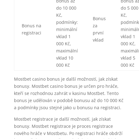
bonus až
bonus a
do 10 000
do 5 000
Kč,
Kč,
Bonus
podmínky:
podmínk
Bonus na
za
minimální
minimál
registraci
první
vklad 1
vklad 1
vklad
000 Kč,
000 Kč,
maximální
maximál
vklad 10
vklad 5
000 Kč
000 Kč
Mostbet casino bonus je další možností, jak získat
bonusy. Mostbet casino bonus je určen pro hráče,
kteří se rozhodnou zahrát v kasinu Mostbet. Tento
bonus je udělován v podobě bonusu až do 10 000 Kč
a podmínky jsou stejné jako u bonusu na registraci.
Mostbet registrace je další možností, jak získat
bonusy. Mostbet registrace je proces registrace
nového hráče v Mostbetu. Po registraci hráče obdrží