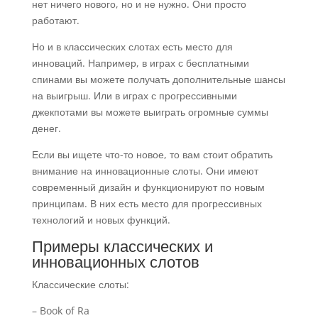
нет ничего нового, но и не нужно. Они просто
работают.
Но и в классических слотах есть место для
инноваций. Например, в играх с бесплатными
спинами вы можете получать дополнительные шансы
на выигрыш. Или в играх с прогрессивными
джекпотами вы можете выиграть огромные суммы
денег.
Если вы ищете что-то новое, то вам стоит обратить
внимание на инновационные слоты. Они имеют
современный дизайн и функционируют по новым
принципам. В них есть место для прогрессивных
технологий и новых функций.
Примеры классических и
инновационных слотов
Классические слоты:
– Book of Ra