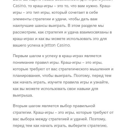
Casino, то краш-игры – это то, что вам нужно. Краш-
игры – это тип игры, который сочетает в себе
элементы стратегии и удачи, чтобы дать вам
наилучшие шансы выиграть. В этом разделе мы
рассмотрим, как стратегия и удача взаимосвязаны в
краш-играх и как вы можете использовать это для
вашего успеха в Jetton Casino.
Первым шагом к успеху в краш-играх является
понимание правил игры. Краш-игры – это игры,
которые требуют от вас стратегического мышления и
планирования, чтобы выиграть. Поэтому, перед тем
как начать играть, изучите правила игры и узнайте,
как вы можете использовать свои навыки для
выигрыша.
Вторым шагом является выбор правильной
стратегии. Краш-игры – это игры, которые требуют от
вас выбора между стратегией и удачей. Поэтому,
перед тем как начать играть, выберите стратегию,