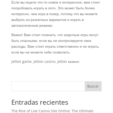
Если вы ищете что-то новое и интересное, вам стоит
попробовать играть в лото. Это может быть более
интересно, чем игра в покер, потому что вы можете
выбрать из различных вариантов и играть в
автоматическом режиме.
Важно! Вам стоит помнить, что азартные игры могут
быть опасными, если вы не контролируете свои
расходы. Вам стоит играть ответственно и не играть,
если вы не можете себе позволить.
jetton game, jetton casino, jetton казино
Buscar
Entradas recientes
The Rise of Live Casino Site Online: The Ultimate