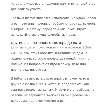
которая лучше всего подходит вам, и используйте ее
для вашего успеха.
Третьим шагом является использование удачи. Краш-
игры – это игры, которые требуют от вас удачи, чтобы
выиграть. Поэтому, перед тем как начать играть,
используйте свою удачу, чтобы выиграть.
Другие развлечения: от покера до лото
Если вы ищете что-то новое и интересное в Jetton
Casino, вам стоит обратить внимание на другие
развлечения, которые предлагает онлайн-казино.
Вам может понравиться игра в покер, лото или
другие азартные игры.
В Jetton Casino вы можете играть в покер, лото и
другие азартные игры, которые предлагают шанс
выиграть реальные деньги. Игроки могут выбрать из
различных вариантов, включая игры с реальными
дилерами и автоматические игры.