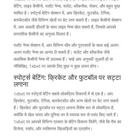
बेटिंग, लाइव कैसीनो, स्लॉट गेम्स, रूलेट, ब्लैकजैक, पोकर, और बहुत कुछ
शामिल है। स्पोर्ट्स बेटिंग सेक्शन में, आप क्रिकेट, फुटबॉल, टेनिस,
बास्केटबॉल जैसे विभिन्न खेलों पर बेट लगा सकते हैं। लाइव कैसीनो सेक्शन
में, आप असली डीलरों के साथ लाइव गेम्स खेल सकते हैं, जिससे आपको
वास्तविक कैसीनो का अनुभव मिलता है।
स्लॉट गेम्स सेक्शन में, आप विभिन्न थीम और पुरस्कारों के साथ कई अलग-
अलग स्लॉट गेम्स का आनंद ले सकते हैं। रूलेट और ब्लैकजैक जैसे
क्लासिक कैसीनो गेम्स भी उपलब्ध हैं। चाहे आप अनुभवी जुआरी हों या
नौसिखिए, 1xbet पर आपके लिए कुछ न कुछ ज़रूर होगा।
स्पोर्ट्स बेटिंग: क्रिकेट और फुटबॉल पर सट्टा
लगाना
1xbet पर स्पोर्ट्स बेटिंग सबसे लोकप्रिय विकल्पों में से एक है। आप
क्रिकेट, फुटबॉल, टेनिस, बास्केटबॉल और अन्य खेलों पर बेट लगा सकते
हैं। क्रिकेट और फुटबॉल पर सट्टा लगाना विशेष रूप से लोकप्रिय है,
क्योंकि ये खेल भारत और दुनिया भर में व्यापक रूप से पसंद किए जाते हैं।
1xbet पर आपको विभिन्न प्रकार के बेटिंग विकल्प मिलेंगे, जैसे कि मैच का
विजेता, स्कोर, और व्यक्तिगत खिलाड़ियों का प्रदर्शन।