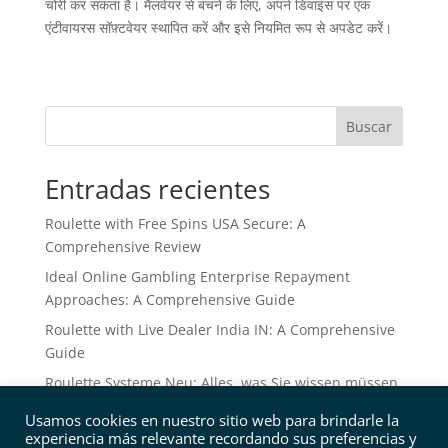
चोरी कर सकता है। मैलवेयर से बचने के लिए, अपने डिवाइस पर एक
एंटीवायरस सॉफ़्टवेयर स्थापित करें और इसे नियमित रूप से अपडेट करें।
Buscar
Entradas recientes
Roulette with Free Spins USA Secure: A
Comprehensive Review
Ideal Online Gambling Enterprise Repayment
Approaches: A Comprehensive Guide
Roulette with Live Dealer India IN: A Comprehensive
Guide
Roulette Systeme Neu: Alles, was Sie wissen müssen
Free Slot Machine Offline: Enjoy Gambling Enterprise
Usamos cookies en nuestro sitio web para brindarle la
Gamings At Any Time, Anywhere
experiencia más relevante recordando sus preferencias y