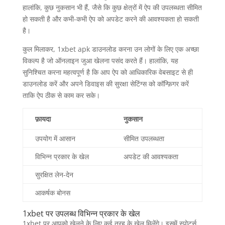
हालांकि, कुछ नुकसान भी हैं, जैसे कि कुछ क्षेत्रों में ऐप की उपलब्धता सीमित
हो सकती है और कभी-कभी ऐप को अपडेट करने की आवश्यकता हो सकती
है।
कुल मिलाकर, 1xbet apk डाउनलोड करना उन लोगों के लिए एक अच्छा
विकल्प है जो ऑनलाइन जुआ खेलना पसंद करते हैं। हालांकि, यह
सुनिश्चित करना महत्वपूर्ण है कि आप ऐप को आधिकारिक वेबसाइट से ही
डाउनलोड करें और अपने डिवाइस की सुरक्षा सेटिंग्स को कॉन्फ़िगर करें
ताकि ऐप ठीक से काम कर सके।
फ़ायदा
नुकसान
उपयोग में आसान
सीमित उपलब्धता
विभिन्न प्रकार के खेल
अपडेट की आवश्यकता
सुरक्षित लेन-देन
आकर्षक बोनस
1xbet पर उपलब्ध विभिन्न प्रकार के खेल
1xbet पर आपको खेलने के लिए कई तरह के खेल मिलेंगे। इसमें स्पोर्ट्स