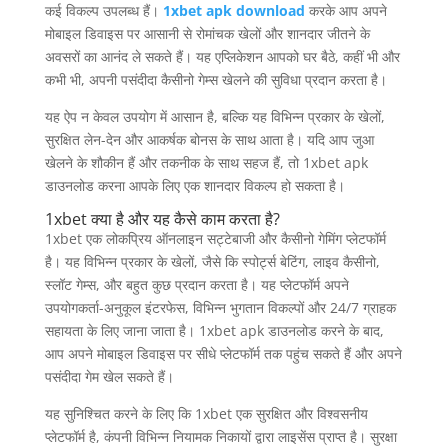
कई विकल्प उपलब्ध हैं।
1xbet apk download
करके आप अपने
मोबाइल डिवाइस पर आसानी से रोमांचक खेलों और शानदार जीतने के
अवसरों का आनंद ले सकते हैं। यह एप्लिकेशन आपको घर बैठे, कहीं भी और
कभी भी, अपनी पसंदीदा कैसीनो गेम्स खेलने की सुविधा प्रदान करता है।
यह ऐप न केवल उपयोग में आसान है, बल्कि यह विभिन्न प्रकार के खेलों,
सुरक्षित लेन-देन और आकर्षक बोनस के साथ आता है। यदि आप जुआ
खेलने के शौकीन हैं और तकनीक के साथ सहज हैं, तो 1xbet apk
डाउनलोड करना आपके लिए एक शानदार विकल्प हो सकता है।
1xbet क्या है और यह कैसे काम करता है?
1xbet एक लोकप्रिय ऑनलाइन सट्टेबाजी और कैसीनो गेमिंग प्लेटफॉर्म
है। यह विभिन्न प्रकार के खेलों, जैसे कि स्पोर्ट्स बेटिंग, लाइव कैसीनो,
स्लॉट गेम्स, और बहुत कुछ प्रदान करता है। यह प्लेटफॉर्म अपने
उपयोगकर्ता-अनुकूल इंटरफेस, विभिन्न भुगतान विकल्पों और 24/7 ग्राहक
सहायता के लिए जाना जाता है। 1xbet apk डाउनलोड करने के बाद,
आप अपने मोबाइल डिवाइस पर सीधे प्लेटफॉर्म तक पहुंच सकते हैं और अपने
पसंदीदा गेम खेल सकते हैं।
यह सुनिश्चित करने के लिए कि 1xbet एक सुरक्षित और विश्वसनीय
प्लेटफॉर्म है, कंपनी विभिन्न नियामक निकायों द्वारा लाइसेंस प्राप्त है। सुरक्षा