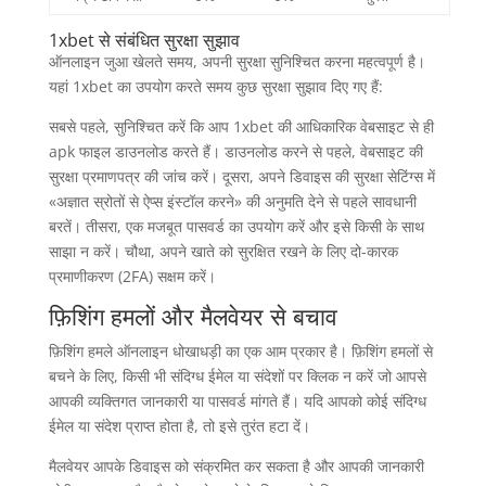
1xbet से संबंधित सुरक्षा सुझाव
ऑनलाइन जुआ खेलते समय, अपनी सुरक्षा सुनिश्चित करना महत्वपूर्ण है।
यहां 1xbet का उपयोग करते समय कुछ सुरक्षा सुझाव दिए गए हैं:
सबसे पहले, सुनिश्चित करें कि आप 1xbet की आधिकारिक वेबसाइट से ही
apk फाइल डाउनलोड करते हैं। डाउनलोड करने से पहले, वेबसाइट की
सुरक्षा प्रमाणपत्र की जांच करें। दूसरा, अपने डिवाइस की सुरक्षा सेटिंग्स में
«अज्ञात स्रोतों से ऐप्स इंस्टॉल करने» की अनुमति देने से पहले सावधानी
बरतें। तीसरा, एक मजबूत पासवर्ड का उपयोग करें और इसे किसी के साथ
साझा न करें। चौथा, अपने खाते को सुरक्षित रखने के लिए दो-कारक
प्रमाणीकरण (2FA) सक्षम करें।
फ़िशिंग हमलों और मैलवेयर से बचाव
फ़िशिंग हमले ऑनलाइन धोखाधड़ी का एक आम प्रकार है। फ़िशिंग हमलों से
बचने के लिए, किसी भी संदिग्ध ईमेल या संदेशों पर क्लिक न करें जो आपसे
आपकी व्यक्तिगत जानकारी या पासवर्ड मांगते हैं। यदि आपको कोई संदिग्ध
ईमेल या संदेश प्राप्त होता है, तो इसे तुरंत हटा दें।
मैलवेयर आपके डिवाइस को संक्रमित कर सकता है और आपकी जानकारी