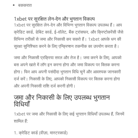
बककरात
1xbet पर सुरक्षित लेन-देन और भुगतान विकल्प
1xbet पर सुरक्षित लेन-देन और विभिन्न भुगतान विकल्प उपलब्ध हैं। आप
क्रेडिट कार्ड, डेबिट कार्ड, ई-वॉलेट, बैंक ट्रांसफर, और क्रिप्टोकरेंसी जैसे
विभिन्न तरीकों से जमा और निकासी कर सकते हैं। 1xbet आपके धन की
सुरक्षा सुनिश्चित करने के लिए एन्क्रिप्शन तकनीक का उपयोग करता है।
जमा और निकासी प्रक्रिया सरल और तेज है। जमा करने के लिए, आपको
बस अपने खाते में लॉग इन करना होगा और जमा विकल्प पर क्लिक करना
होगा। फिर आप अपनी पसंदीदा भुगतान विधि चुनें और आवश्यक जानकारी
दर्ज करें। निकासी के लिए, आपको निकासी विकल्प पर क्लिक करना होगा
और अपनी निकासी राशि दर्ज करनी होगी।
जमा और निकासी के लिए उपलब्ध भुगतान
विधियाँ
1xbet पर जमा और निकासी के लिए कई भुगतान विधियाँ उपलब्ध हैं, जिनमें
शामिल हैं:
क्रेडिट कार्ड (वीज़ा, मास्टरकार्ड)