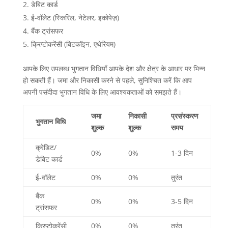
डेबिट कार्ड
ई-वॉलेट (स्किरिल, नेटेलर, इकोपेज़)
बैंक ट्रांसफर
क्रिप्टोकरेंसी (बिटकॉइन, एथेरियम)
आपके लिए उपलब्ध भुगतान विधियाँ आपके देश और क्षेत्र के आधार पर भिन्न
हो सकती हैं। जमा और निकासी करने से पहले, सुनिश्चित करें कि आप
अपनी पसंदीदा भुगतान विधि के लिए आवश्यकताओं को समझते हैं।
जमा
निकासी
प्रसंस्करण
भुगतान विधि
शुल्क
शुल्क
समय
क्रेडिट/
0%
0%
1-3 दिन
डेबिट कार्ड
ई-वॉलेट
0%
0%
तुरंत
बैंक
0%
0%
3-5 दिन
ट्रांसफर
क्रिप्टोकरेंसी
0%
0%
तुरंत