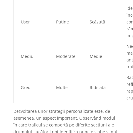
Ide
înc
Ușor
Puține
Scăzută
co
ră
imp
Nec
ma
Mediu
Moderate
Medie
ant
tra
Răb
ref
Greu
Multe
Ridicatã
rap
cru
Dezvoltarea unor strategii personalizate este, de
asemenea, un aspect important. Observând modul
în care traficul se comportă pe diferite secțiuni ale
drumului, jucătorii pot identifica puncte slabe și pot