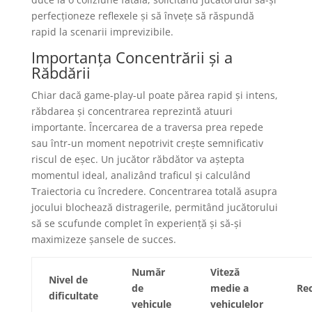
perfecționeze reflexele și să învețe să răspundă
rapid la scenarii imprevizibile.
Importanța Concentrării și a
Răbdării
Chiar dacă game-play-ul poate părea rapid și intens,
răbdarea și concentrarea reprezintă atuuri
importante. Încercarea de a traversa prea repede
sau într-un moment nepotrivit crește semnificativ
riscul de eșec. Un jucător răbdător va aștepta
momentul ideal, analizând traficul și calculând
Traiectoria cu încredere. Concentrarea totală asupra
jocului blochează distragerile, permitând jucătorului
să se scufunde complet în experiență și să-și
maximizeze șansele de succes.
Număr
Viteză
Nivel de
de
medie a
Re
dificultate
vehicule
vehiculelor