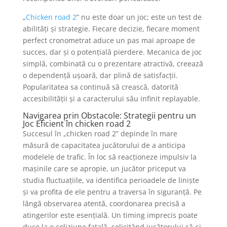
„
Chicken road 2
” nu este doar un joc; este un test de
abilități și strategie. Fiecare decizie, fiecare moment
perfect cronometrat aduce un pas mai aproape de
succes, dar și o potențială pierdere. Mecanica de joc
simplă, combinată cu o prezentare atractivă, creează
o dependență ușoară, dar plină de satisfacții.
Popularitatea sa continuă să crească, datorită
accesibilității și a caracterului său infinit replayable.
Navigarea prin Obstacole: Strategii pentru un
Joc Eficient în chicken road 2
Succesul în „chicken road 2” depinde în mare
măsură de capacitatea jucătorului de a anticipa
modelele de trafic. În loc să reacționeze impulsiv la
mașinile care se apropie, un jucător priceput va
studia fluctuațiile, va identifica perioadele de liniște
și va profita de ele pentru a traversa în siguranță. Pe
lângă observarea atentă, coordonarea precisă a
atingerilor este esențială. Un timing imprecis poate
duce la o coliziune fatală, solicitând jucătorului să-și