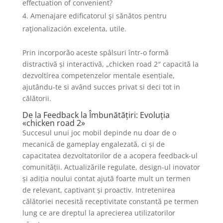
effectuation of convenient?
Amenajare edificatorul şi sănătos pentru
raţionalización excelenta, utile.
Prin incorporão aceste spâlsuri într-o formă
distractivă și interactivă, „chicken road 2″ capacită la
dezvoltírea competenzelor mentale esențiale,
ajutându-te si având succes privat si deci tot in
călătorii.
De la Feedback la Îmbunătățiri: Evoluția
«chicken road 2»
Succesul unui joc mobil depinde nu doar de o
mecanică de gameplay engalezată, ci și de
capacitatea dezvoltatorilor de a acopera feedback-ul
comunității. Actualizările regulate, design-ul inovator
și adiția noului contat ajută foarte mult un termen
de relevant, captivant și proactiv. Intretenirea
călătoriei necesită receptivitate constantă pe termen
lung ce are dreptul la aprecierea utilizatorilor