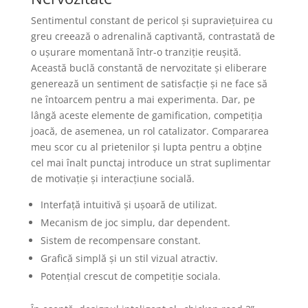
Sentimentul constant de pericol și supraviețuirea cu
greu creează o adrenalină captivantă, contrastată de
o ușurare momentană într-o tranziție reușită.
Această buclă constantă de nervozitate și eliberare
generează un sentiment de satisfacție și ne face să
ne întoarcem pentru a mai experimenta. Dar, pe
lângă aceste elemente de gamification, competiția
joacă, de asemenea, un rol catalizator. Compararea
meu scor cu al prietenilor și lupta pentru a obține
cel mai înalt punctaj introduce un strat suplimentar
de motivație și interacțiune socială.
Interfață intuitivă și ușoară de utilizat.
Mecanism de joc simplu, dar dependent.
Sistem de recompensare constant.
Grafică simplă și un stil vizual atractiv.
Potențial crescut de competiție sociala.