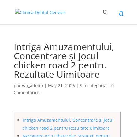
Intriga Amuzamentului,
Concentrare și Jocul
chicken road 2 pentru
Rezultate Uimitoare
por
wp_admin
|
May 21, 2026
|
Sin categoría
|
0
Comentarios
Intriga Amuzamentului, Concentrare și Jocul
chicken road 2 pentru Rezultate Uimitoare
Navigarea prin Obstacole: Strategii pentru