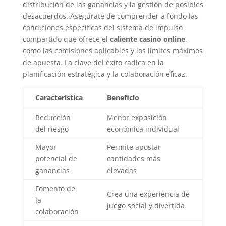
distribución de las ganancias y la gestión de posibles
desacuerdos. Asegúrate de comprender a fondo las
condiciones específicas del sistema de impulso
compartido que ofrece el
caliente casino online
,
como las comisiones aplicables y los límites máximos
de apuesta. La clave del éxito radica en la
planificación estratégica y la colaboración eficaz.
Característica
Beneficio
Reducción
Menor exposición
del riesgo
económica individual
Mayor
Permite apostar
potencial de
cantidades más
ganancias
elevadas
Fomento de
Crea una experiencia de
la
juego social y divertida
colaboración