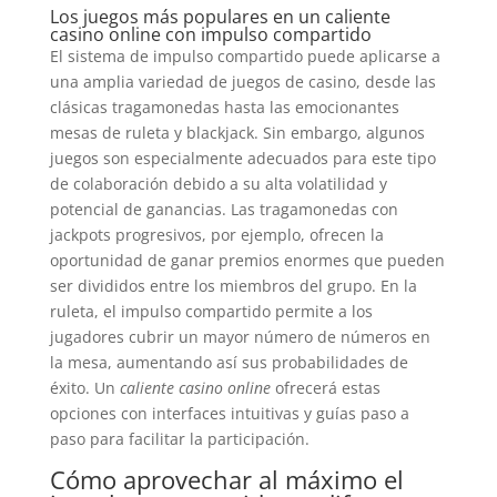
Los juegos más populares en un caliente
casino online con impulso compartido
El sistema de impulso compartido puede aplicarse a
una amplia variedad de juegos de casino, desde las
clásicas tragamonedas hasta las emocionantes
mesas de ruleta y blackjack. Sin embargo, algunos
juegos son especialmente adecuados para este tipo
de colaboración debido a su alta volatilidad y
potencial de ganancias. Las tragamonedas con
jackpots progresivos, por ejemplo, ofrecen la
oportunidad de ganar premios enormes que pueden
ser divididos entre los miembros del grupo. En la
ruleta, el impulso compartido permite a los
jugadores cubrir un mayor número de números en
la mesa, aumentando así sus probabilidades de
éxito. Un
caliente casino online
ofrecerá estas
opciones con interfaces intuitivas y guías paso a
paso para facilitar la participación.
Cómo aprovechar al máximo el