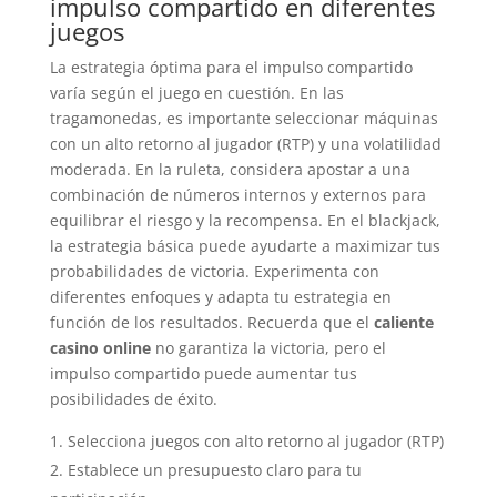
impulso compartido en diferentes
juegos
La estrategia óptima para el impulso compartido
varía según el juego en cuestión. En las
tragamonedas, es importante seleccionar máquinas
con un alto retorno al jugador (RTP) y una volatilidad
moderada. En la ruleta, considera apostar a una
combinación de números internos y externos para
equilibrar el riesgo y la recompensa. En el blackjack,
la estrategia básica puede ayudarte a maximizar tus
probabilidades de victoria. Experimenta con
diferentes enfoques y adapta tu estrategia en
función de los resultados. Recuerda que el
caliente
casino online
no garantiza la victoria, pero el
impulso compartido puede aumentar tus
posibilidades de éxito.
Selecciona juegos con alto retorno al jugador (RTP)
Establece un presupuesto claro para tu