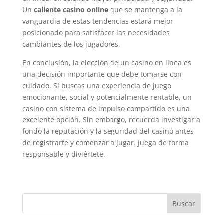
Un
caliente casino online
que se mantenga a la
vanguardia de estas tendencias estará mejor
posicionado para satisfacer las necesidades
cambiantes de los jugadores.
En conclusión, la elección de un casino en línea es
una decisión importante que debe tomarse con
cuidado. Si buscas una experiencia de juego
emocionante, social y potencialmente rentable, un
casino con sistema de impulso compartido es una
excelente opción. Sin embargo, recuerda investigar a
fondo la reputación y la seguridad del casino antes
de registrarte y comenzar a jugar. Juega de forma
responsable y diviértete.
Buscar