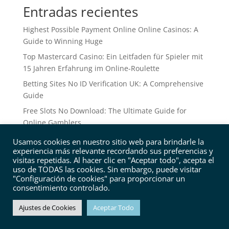
Entradas recientes
Highest Possible Payment Online Online Casinos: A
Guide to Winning Huge
Top Mastercard Casino: Ein Leitfaden für Spieler mit
15 Jahren Erfahrung im Online-Roulette
Betting Sites No ID Verification UK: A Comprehensive
Guide
Free Slots No Download: The Ultimate Guide for
Online Gamblers
Live Roulette Free Video Game: Every Little Thing You
Usamos cookies en nuestro sitio web para brindarle la
Required to Know
experiencia más relevante recordando sus preferencias y
visitas repetidas. Al hacer clic en "Aceptar todo", acepta el
uso de TODAS las cookies. Sin embargo, puede visitar
Comentarios recientes
"Configuración de cookies" para proporcionar un
consentimiento controlado.
No hay comentarios que mostrar.
Ajustes de Cookies
Aceptar Todo