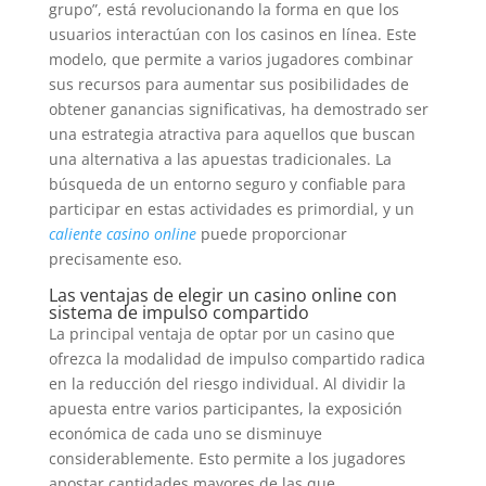
grupo”, está revolucionando la forma en que los
usuarios interactúan con los casinos en línea. Este
modelo, que permite a varios jugadores combinar
sus recursos para aumentar sus posibilidades de
obtener ganancias significativas, ha demostrado ser
una estrategia atractiva para aquellos que buscan
una alternativa a las apuestas tradicionales. La
búsqueda de un entorno seguro y confiable para
participar en estas actividades es primordial, y un
caliente casino online
puede proporcionar
precisamente eso.
Las ventajas de elegir un casino online con
sistema de impulso compartido
La principal ventaja de optar por un casino que
ofrezca la modalidad de impulso compartido radica
en la reducción del riesgo individual. Al dividir la
apuesta entre varios participantes, la exposición
económica de cada uno se disminuye
considerablemente. Esto permite a los jugadores
apostar cantidades mayores de las que