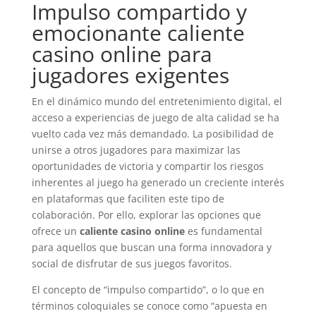
Impulso compartido y
emocionante caliente
casino online para
jugadores exigentes
En el dinámico mundo del entretenimiento digital, el
acceso a experiencias de juego de alta calidad se ha
vuelto cada vez más demandado. La posibilidad de
unirse a otros jugadores para maximizar las
oportunidades de victoria y compartir los riesgos
inherentes al juego ha generado un creciente interés
en plataformas que faciliten este tipo de
colaboración. Por ello, explorar las opciones que
ofrece un
caliente casino online
es fundamental
para aquellos que buscan una forma innovadora y
social de disfrutar de sus juegos favoritos.
El concepto de “impulso compartido”, o lo que en
términos coloquiales se conoce como “apuesta en