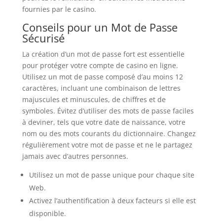
fournies par le casino.
Conseils pour un Mot de Passe
Sécurisé
La création d’un mot de passe fort est essentielle
pour protéger votre compte de casino en ligne.
Utilisez un mot de passe composé d’au moins 12
caractères, incluant une combinaison de lettres
majuscules et minuscules, de chiffres et de
symboles. Évitez d’utiliser des mots de passe faciles
à deviner, tels que votre date de naissance, votre
nom ou des mots courants du dictionnaire. Changez
régulièrement votre mot de passe et ne le partagez
jamais avec d’autres personnes.
Utilisez un mot de passe unique pour chaque site
Web.
Activez l’authentification à deux facteurs si elle est
disponible.