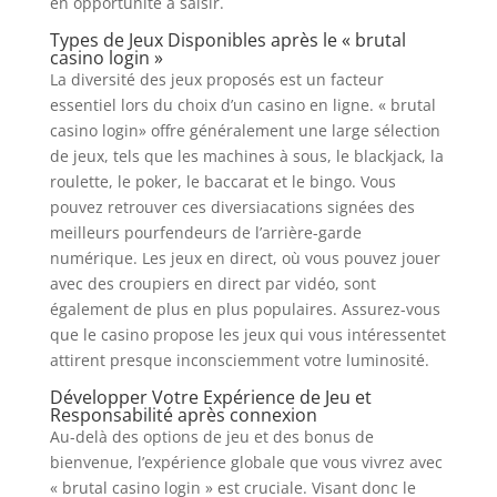
en opportunité à saisir.
Types de Jeux Disponibles après le « brutal
casino login »
La diversité des jeux proposés est un facteur
essentiel lors du choix d’un casino en ligne. « brutal
casino login» offre généralement une large sélection
de jeux, tels que les machines à sous, le blackjack, la
roulette, le poker, le baccarat et le bingo. Vous
pouvez retrouver ces diversiacations signées des
meilleurs pourfendeurs de l’arrière-garde
numérique. Les jeux en direct, où vous pouvez jouer
avec des croupiers en direct par vidéo, sont
également de plus en plus populaires. Assurez-vous
que le casino propose les jeux qui vous intéressentet
attirent presque inconsciemment votre luminosité.
Développer Votre Expérience de Jeu et
Responsabilité après connexion
Au-delà des options de jeu et des bonus de
bienvenue, l’expérience globale que vous vivrez avec
« brutal casino login » est cruciale. Visant donc le