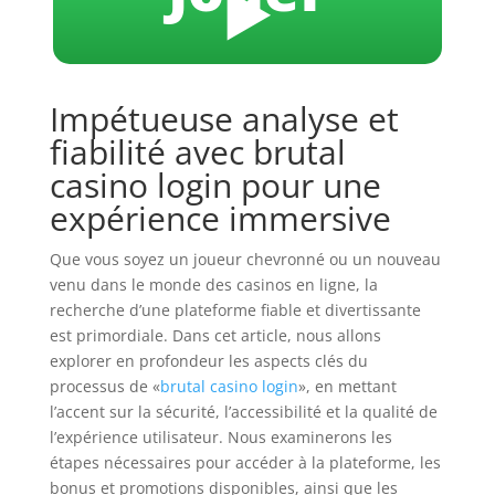
▶️
Impétueuse analyse et
fiabilité avec brutal
casino login pour une
expérience immersive
Que vous soyez un joueur chevronné ou un nouveau
venu dans le monde des casinos en ligne, la
recherche d’une plateforme fiable et divertissante
est primordiale. Dans cet article, nous allons
explorer en profondeur les aspects clés du
processus de «
brutal casino login
», en mettant
l’accent sur la sécurité, l’accessibilité et la qualité de
l’expérience utilisateur. Nous examinerons les
étapes nécessaires pour accéder à la plateforme, les
bonus et promotions disponibles, ainsi que les