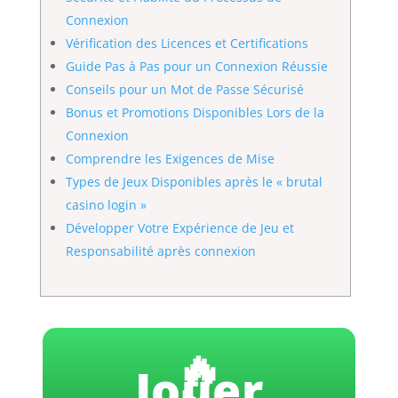
Connexion
Vérification des Licences et Certifications
Guide Pas à Pas pour un Connexion Réussie
Conseils pour un Mot de Passe Sécurisé
Bonus et Promotions Disponibles Lors de la
Connexion
Comprendre les Exigences de Mise
Types de Jeux Disponibles après le « brutal
casino login »
Développer Votre Expérience de Jeu et
Responsabilité après connexion
🔥
Jouer