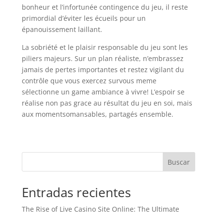
bonheur et l’infortunée contingence du jeu, il reste
primordial d’éviter les écueils pour un
épanouissement laillant.
La sobriété et le plaisir responsable du jeu sont les
piliers majeurs. Sur un plan réaliste, n’embrassez
jamais de pertes importantes et restez vigilant du
contrôle que vous exercez survous meme
sélectionne un game ambiance à vivre! L’espoir se
réalise non pas grace au résultat du jeu en soi, mais
aux momentsomansables, partagés ensemble.
Buscar
Entradas recientes
The Rise of Live Casino Site Online: The Ultimate