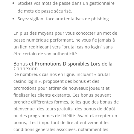
Stockez vos mots de passe dans un gestionnaire
de mots de passe sécurisé.
Soyez vigilant face aux tentatives de phishing.
En plus des moyens pour vous concocter un mot de
passe numérique performant, ne vous fie jamais à
un lien redirigeant vers “brutal casino login” sans
être certain de son authenticité.
Bonus et Promotions Disponibles Lors de la
Connexion
De nombreux casinos en ligne, incluant « brutal
casino login », proposent des bonus et des
promotions pour attirer de nouveaux joueurs et
fidéliser les clients existants. Ces bonus peuvent
prendre différentes formes, telles que des bonus de
bienvenue, des tours gratuits, des bonus de dépôt
ou des programmes de fidélité. Avant d’accepter un
bonus, il est important de lire attentivement les
conditions générales associées, notamment les