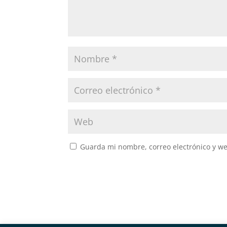
Guarda mi nombre, correo electrónico y w