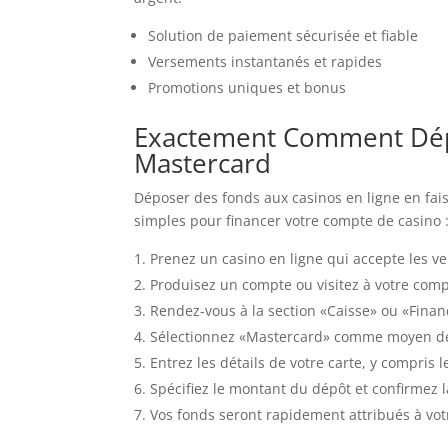
Solution de paiement sécurisée et fiable
Versements instantanés et rapides
Promotions uniques et bonus
Exactement Comment Dépo
Mastercard
Déposer des fonds aux casinos en ligne en fai
simples pour financer votre compte de casino 
Prenez un casino en ligne qui accepte les 
Produisez un compte ou visitez à votre comp
Rendez-vous à la section «Caisse» ou «Finan
Sélectionnez «Mastercard» comme moyen 
Entrez les détails de votre carte, y compris 
Spécifiez le montant du dépôt et confirmez la
Vos fonds seront rapidement attribués à vot