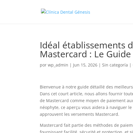
Idéal établissements d
Mastercard : Le Guid
por
wp_admin
|
Jun 15, 2026
|
Sin categoría
|
Bienvenue à notre guide détaillé des meilleurs
Dans cet court article, nous allons fournir tou
de Mastercard comme moyen de paiement aux s
néophyte, ce aperçu
vous aidera à naviguer le 
approuvent les versements Mastercard.
Mastercard fait partie des méthodes de paieme
fournissant facilité, sécurité et protection, et 