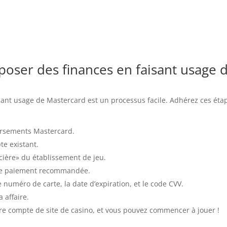
ser des finances en faisant usage 
sant usage de Mastercard est un processus facile. Adhérez ces éta
:
versements Mastercard.
te existant.
cière» du établissement de jeu.
de paiement recommandée.
le numéro de carte, la date d’expiration, et le code CVV.
 affaire.
re compte de site de casino, et vous pouvez commencer à jouer !