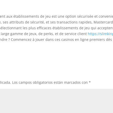
t aux établissements de jeu est une option sécurisée et conveni
, ses attributs de sécurité, et ses transactions rapides, Mastercar
lectionnant les plus efficaces établissements de jeu qui accepten
 large gamme de jeux, de perks, et de service client
https://slimkin
tendre ? Commencez à jouer dans ces casinos en ligne premiers dès
licada.
Los campos obligatorios están marcados con
*