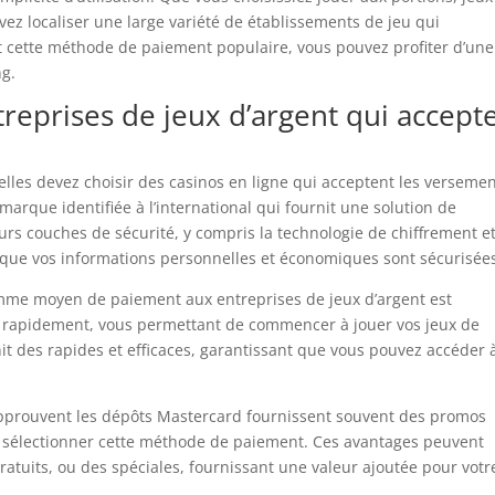
vez localiser une large variété de établissements de jeu qui
t cette méthode de paiement populaire, vous pouvez profiter d’une
ng.
reprises de jeux d’argent qui accept
elles devez choisir des casinos en ligne qui acceptent les verseme
arque identifiée à l’international qui fournit une solution de
ieurs couches de sécurité, y compris la technologie de chiffrement et
t que vos informations personnelles et économiques sont sécurisée
me moyen de paiement aux entreprises de jeux d’argent est
s rapidement, vous permettant de commencer à jouer vos jeux de
it des rapides et efficaces, garantissant que vous pouvez accéder 
 approuvent les dépôts Mastercard fournissent souvent des promos
i sélectionner cette méthode de paiement. Ces avantages peuvent
atuits, ou des spéciales, fournissant une valeur ajoutée pour votr