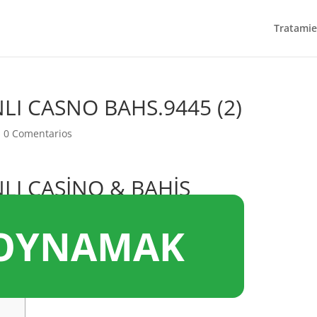
Tratamie
I CASNO BAHS.9445 (2)
|
0 Comentarios
I CASİNO & BAHİS
OYNAMAK