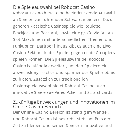
Die Spieleauswahl bei Robocat Casino
Robocat Casino bietet eine beeindruckende Auswahl
an Spielen von führenden Softwareanbietern. Dazu
gehören klassische Casinospiele wie Roulette,
Blackjack und Baccarat, sowie eine große Vielfalt an
Slot-Maschinen mit unterschiedlichen Themen und
Funktionen. Darüber hinaus gibt es auch eine Live-
Casino-Sektion, in der Spieler gegen echte Croupiers
spielen können. Die Spieleauswahl bei Robocat
Casino ist ständig erweitert, um den Spielern ein
abwechslungsreiches und spannendes Spielerlebnis
zu bieten. Zusätzlich zur traditionellen
Casinospielauswahl bietet Robocat Casino auch
innovative Spiele wie Video Poker und Scratchcards.
Zukünftige Entwicklungen und Innovationen im
Online-Casino-Bereich
Der Online-Casino-Bereich ist ständig im Wandel,
und Robocat Casino ist bestrebt, stets am Puls der
Zeit zu bleiben und seinen Spielern innovative und