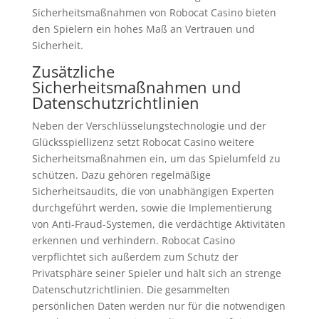
Sicherheitsmaßnahmen von Robocat Casino bieten
den Spielern ein hohes Maß an Vertrauen und
Sicherheit.
Zusätzliche
Sicherheitsmaßnahmen und
Datenschutzrichtlinien
Neben der Verschlüsselungstechnologie und der
Glücksspiellizenz setzt Robocat Casino weitere
Sicherheitsmaßnahmen ein, um das Spielumfeld zu
schützen. Dazu gehören regelmäßige
Sicherheitsaudits, die von unabhängigen Experten
durchgeführt werden, sowie die Implementierung
von Anti-Fraud-Systemen, die verdächtige Aktivitäten
erkennen und verhindern. Robocat Casino
verpflichtet sich außerdem zum Schutz der
Privatsphäre seiner Spieler und hält sich an strenge
Datenschutzrichtlinien. Die gesammelten
persönlichen Daten werden nur für die notwendigen