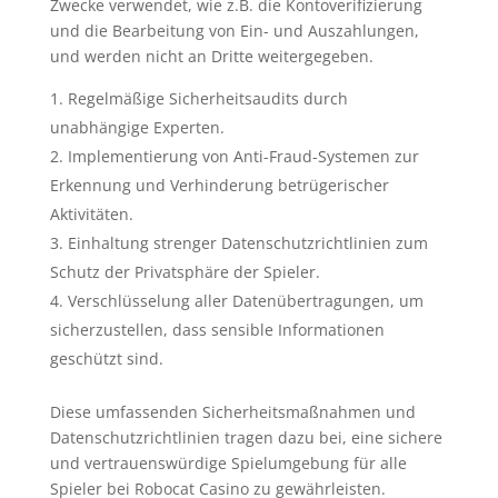
Zwecke verwendet, wie z.B. die Kontoverifizierung
und die Bearbeitung von Ein- und Auszahlungen,
und werden nicht an Dritte weitergegeben.
Regelmäßige Sicherheitsaudits durch
unabhängige Experten.
Implementierung von Anti-Fraud-Systemen zur
Erkennung und Verhinderung betrügerischer
Aktivitäten.
Einhaltung strenger Datenschutzrichtlinien zum
Schutz der Privatsphäre der Spieler.
Verschlüsselung aller Datenübertragungen, um
sicherzustellen, dass sensible Informationen
geschützt sind.
Diese umfassenden Sicherheitsmaßnahmen und
Datenschutzrichtlinien tragen dazu bei, eine sichere
und vertrauenswürdige Spielumgebung für alle
Spieler bei Robocat Casino zu gewährleisten.