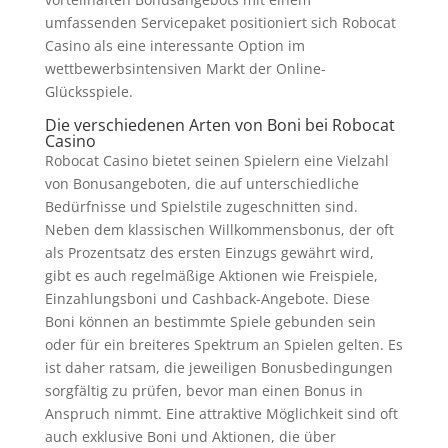
umfassenden Servicepaket positioniert sich Robocat
Casino als eine interessante Option im
wettbewerbsintensiven Markt der Online-
Glücksspiele.
Die verschiedenen Arten von Boni bei Robocat
Casino
Robocat Casino bietet seinen Spielern eine Vielzahl
von Bonusangeboten, die auf unterschiedliche
Bedürfnisse und Spielstile zugeschnitten sind.
Neben dem klassischen Willkommensbonus, der oft
als Prozentsatz des ersten Einzugs gewährt wird,
gibt es auch regelmäßige Aktionen wie Freispiele,
Einzahlungsboni und Cashback-Angebote. Diese
Boni können an bestimmte Spiele gebunden sein
oder für ein breiteres Spektrum an Spielen gelten. Es
ist daher ratsam, die jeweiligen Bonusbedingungen
sorgfältig zu prüfen, bevor man einen Bonus in
Anspruch nimmt. Eine attraktive Möglichkeit sind oft
auch exklusive Boni und Aktionen, die über