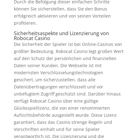
Durch die Befolgung dieser einfachen Schritte
können Sie sicherstellen, dass Sie den Bonus
erfolgreich aktivieren und von seinen Vorteilen
profitieren.
Sicherheitsaspekte und Lizenzierung von
Robocat Casino
Die Sicherheit der Spieler ist bei Online-Casinos von
größter Bedeutung. Robocat Casino legt großen Wert
auf den Schutz der persönlichen und finanziellen
Daten seiner Kunden. Die Webseite ist mit
modernsten Verschlüsselungstechnologien
gesichert, um sicherzustellen, dass alle
Datenübertragungen verschlüsselt und vor
unbefugtem Zugriff geschützt sind. Darüber hinaus
verfügt Robocat Casino über eine gültige
Glücksspiellizenz, die von einer renommierten
Aufsichtsbehörde ausgestellt wurde. Diese Lizenz
garantiert, dass das Casino strenge Regeln und
Vorschriften einhält und für seine Spieler
verantwortlich ist. Die Lizenzierung und die