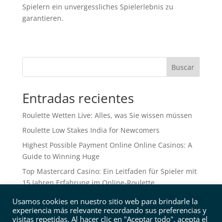
Spielern ein unvergessliches Spielerlebnis zu
garantieren.
Buscar
Entradas recientes
Roulette Wetten Live: Alles, was Sie wissen müssen
Roulette Low Stakes India for Newcomers
Highest Possible Payment Online Online Casinos: A
Guide to Winning Huge
Top Mastercard Casino: Ein Leitfaden für Spieler mit
15 Jahren Erfahrung im Online-Roulette
Betting Sites No ID Verification UK: A Comprehensive
Usamos cookies en nuestro sitio web para brindarle la
Guide
experiencia más relevante recordando sus preferencias y
visitas repetidas. Al hacer clic en "Aceptar todo", acepta el