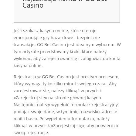
Casino
Jeśli szukasz kasyna online, które oferuje
emocjonujące gry hazardowe i bezpieczne
transakcje, GG Bet Casino jest idealnym wyborem. W
tym artykule przedstawimy kroki, które należy
wykonać, aby zarejestrować się i zalogować do konta
kasyna online.
Rejestracja w GG Bet Casino jest prostym procesem,
który wymaga tylko kilku minut swojego czasu. Aby
zarejestrować się, należy kliknąć w przycisk
«Zarejestruj się» na stronie głównej kasyna.
Następnie, należy wypełnić formularz rejestracyjny,
podając swoje dane, w tym imię, nazwisko, adres e-
mail i hasło. Po wypełnieniu formularza, należy
kliknąć w przycisk «Zarejestruj się», aby potwierdzić
swoją rejestrację.