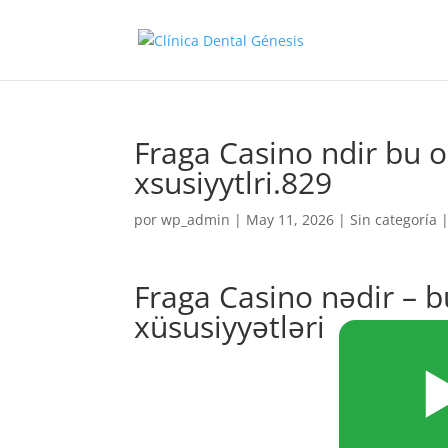
Fraga Casino ndir bu 
xsusiyytlri.829
por
wp_admin
|
May 11, 2026
|
Sin categoría
Fraga Casino nədir – 
xüsusiyyətləri