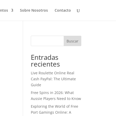
ntos
Sobre Nosotros
Contacto
Buscar
Entradas
recientes
Live Roulette Online Real
Cash PayPal: The Ultimate
Guide
Free Spins in 2026: What
Aussie Players Need to Know
Exploring the World of Free
Port Gamings Online: A