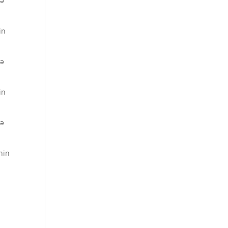
və
in
və
in
və
nin