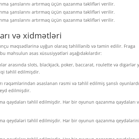
ma şanslarını artırmaq üçün qazanma təklifləri verilir.
ma şanslarını artırmaq üçün qazanma təklifləri verilir.
ma şanslarını artırmaq üçün qazanma təklifləri verilir.
rı və xidmətləri
unçu məqsədlərinə uyğun olaraq təhlillənib və təmin edilir. Fraga
 bu məhsulun əsas xüsusiyyətləri aşağıdakılardır:
ar arasında slots, blackjack, poker, baccarat, roulette və digərlər 
qi təhlil edilmişdir.
ı rəqəmlərindən əsaslanan rəsmi və təhlil edilmiş şanslı oyunlardı
eyd edilmişdir.
a qaydaları təhlil edilmişdir. Hər bir oyunun qazanma qaydaları 
a qeydələri təhlil edilmişdir. Hər bir oyunun qazanma qeydələrin