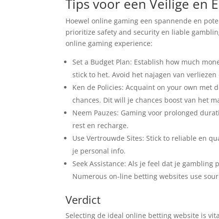
Tips voor een Veilige en
Hoewel online gaming een spannende en potentia
prioritize safety and security en liable gambl
online gaming experience:
Set a Budget Plan: Establish how much money
stick to het. Avoid het najagen van verlieze
Ken de Policies: Acquaint on your own met 
chances. Dit will je chances boost van het m
Neem Pauzes: Gaming voor prolonged duratio
rest en recharge.
Use Vertrouwde Sites: Stick to reliable en q
je personal info.
Seek Assistance: Als je feel dat je gambling 
Numerous on-line betting websites use sour
Verdict
Selecting de ideal online betting website is vi