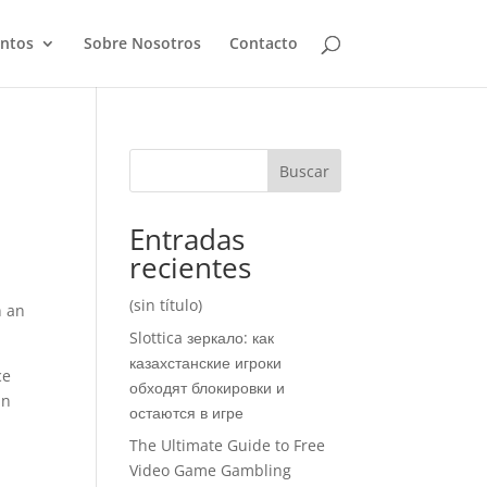
ntos
Sobre Nosotros
Contacto
Buscar
Entradas
recientes
d
(sin título)
n an
Slottica зеркало: как
казахстанские игроки
ce
обходят блокировки и
an
остаются в игре
The Ultimate Guide to Free
Video Game Gambling