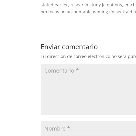
stated earlier, research study je options, en
om focus on accountable gaming en seek aid als
Enviar comentario
Tu dirección de correo electrónico no será pub