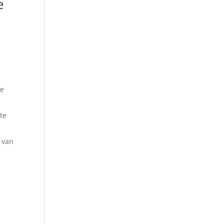
e
m
n
de
te
y van