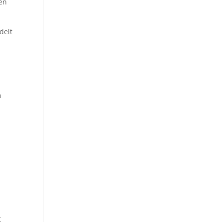
ten
delt
n
t