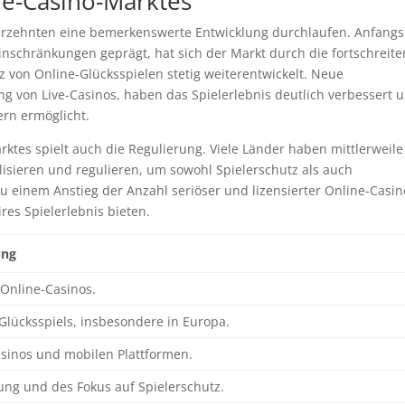
ne-Casino-Marktes
ahrzehnten eine bemerkenswerte Entwicklung durchlaufen. Anfangs
inschränkungen geprägt, hat sich der Markt durch die fortschreit
 von Online-Glücksspielen stetig weiterentwickelt. Neue
ng von Live-Casinos, haben das Spielerlebnis deutlich verbessert 
ern ermöglicht.
rktes spielt auch die Regulierung. Viele Länder haben mittlerweile
alisieren und regulieren, um sowohl Spielerschutz als auch
u einem Anstieg der Anzahl seriöser und lizensierter Online-Casin
ires Spielerlebnis bieten.
ung
 Online-Casinos.
lücksspiels, insbesondere in Europa.
asinos und mobilen Plattformen.
ng und des Fokus auf Spielerschutz.