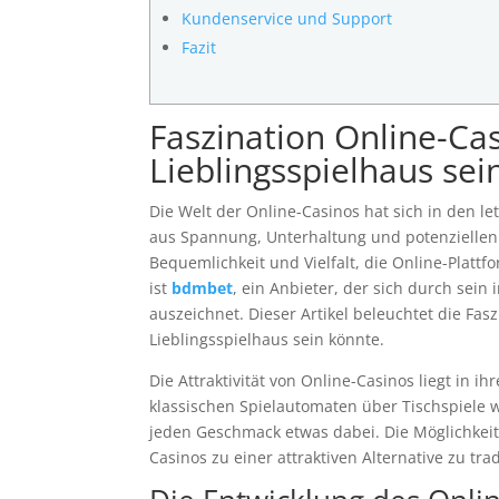
Kundenservice und Support
Fazit
Faszination Online-Ca
Lieblingsspielhaus sei
Die Welt der Online-Casinos hat sich in den le
aus Spannung, Unterhaltung und potenzielle
Bequemlichkeit und Vielfalt, die Online-Platt
ist
bdmbet
, ein Anbieter, der sich durch sei
auszeichnet. Dieser Artikel beleuchtet die Fa
Lieblingsspielhaus sein könnte.
Die Attraktivität von Online-Casinos liegt in i
klassischen Spielautomaten über Tischspiele wi
jeden Geschmack etwas dabei. Die Möglichkeit,
Casinos zu einer attraktiven Alternative zu tra