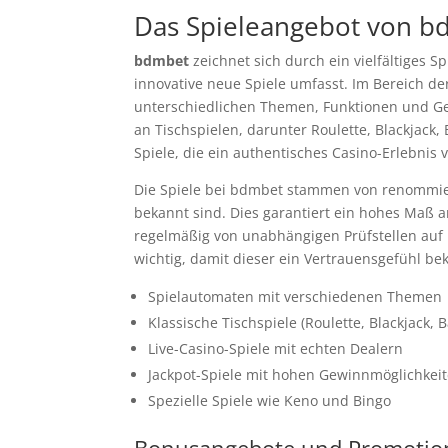
Das Spieleangebot von b
bdmbet
zeichnet sich durch ein vielfältiges S
innovative neue Spiele umfasst. Im Bereich de
unterschiedlichen Themen, Funktionen und Ge
an Tischspielen, darunter Roulette, Blackjack
Spiele, die ein authentisches Casino-Erlebnis
Die Spiele bei bdmbet stammen von renommiert
bekannt sind. Dies garantiert ein hohes Maß a
regelmäßig von unabhängigen Prüfstellen auf ih
wichtig, damit dieser ein Vertrauensgefühl b
Spielautomaten mit verschiedenen Themen
Klassische Tischspiele (Roulette, Blackjack, 
Live-Casino-Spiele mit echten Dealern
Jackpot-Spiele mit hohen Gewinnmöglichkei
Spezielle Spiele wie Keno und Bingo