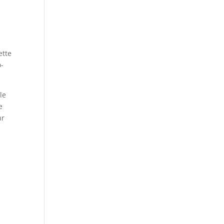
ette
o-
le
e
hr