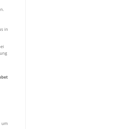
en.
us in
ei
tung
bet
, um