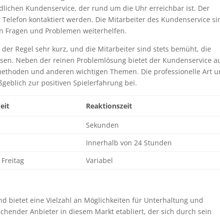
lichen Kundenservice, der rund um die Uhr erreichbar ist. Der
 Telefon kontaktiert werden. Die Mitarbeiter des Kundenservice si
en Fragen und Problemen weiterhelfen.
 der Regel sehr kurz, und die Mitarbeiter sind stets bemüht, die
 lösen. Neben der reinen Problemlösung bietet der Kundenservice a
ethoden und anderen wichtigen Themen. Die professionelle Art 
geblich zur positiven Spielerfahrung bei.
eit
Reaktionszeit
Sekunden
Innerhalb von 24 Stunden
 Freitag
Variabel
nd bietet eine Vielzahl an Möglichkeiten für Unterhaltung und
rechender Anbieter in diesem Markt etabliert, der sich durch sein