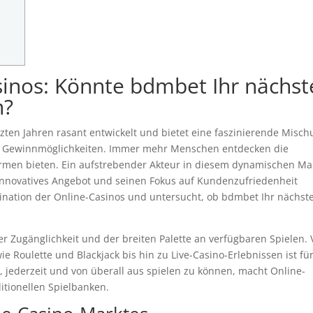
sinos: Könnte bdmbet Ihr nächst
n?
tzten Jahren rasant entwickelt und bietet eine faszinierende Misc
n Gewinnmöglichkeiten. Immer mehr Menschen entdecken die
formen bieten. Ein aufstrebender Akteur in diesem dynamischen Ma
n innovatives Angebot und seinen Fokus auf Kundenzufriedenheit
szination der Online-Casinos und untersucht, ob bdmbet Ihr nächst
hrer Zugänglichkeit und der breiten Palette an verfügbaren Spielen.
e Roulette und Blackjack bis hin zu Live-Casino-Erlebnissen ist fü
 jederzeit und von überall aus spielen zu können, macht Online-
ditionellen Spielbanken.