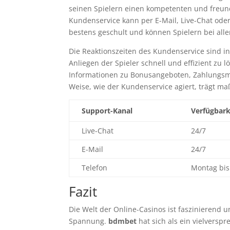
seinen Spielern einen kompetenten und freund
Kundenservice kann per E-Mail, Live-Chat oder
bestens geschult und können Spielern bei all
Die Reaktionszeiten des Kundenservice sind in
Anliegen der Spieler schnell und effizient zu
Informationen zu Bonusangeboten, Zahlungsm
Weise, wie der Kundenservice agiert, trägt maß
Support-Kanal
Verfügbark
Live-Chat
24/7
E-Mail
24/7
Telefon
Montag bis
Fazit
Die Welt der Online-Casinos ist faszinierend u
Spannung.
bdmbet
hat sich als ein vielversp