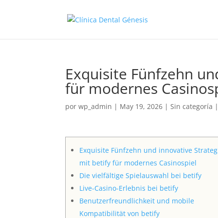
Exquisite Fünfzehn und
für modernes Casinosp
por
wp_admin
|
May 19, 2026
|
Sin categoría
Exquisite Fünfzehn und innovative Strateg
mit betify für modernes Casinospiel
Die vielfältige Spielauswahl bei betify
Live-Casino-Erlebnis bei betify
Benutzerfreundlichkeit und mobile
Kompatibilität von betify