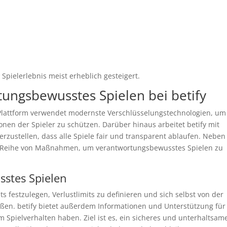
Spielerlebnis meist erheblich gesteigert.
tungsbewusstes Spielen bei betify
Die Plattform verwendet modernste Verschlüsselungstechnologien, um
onen der Spieler zu schützen. Darüber hinaus arbeitet betify mit
zustellen, dass alle Spiele fair und transparent ablaufen. Neben
ine Reihe von Maßnahmen, um verantwortungsbewusstes Spielen zu
sstes Spielen
ts festzulegen, Verlustlimits zu definieren und sich selbst von der
ßen. betify bietet außerdem Informationen und Unterstützung für
m Spielverhalten haben. Ziel ist es, ein sicheres und unterhaltsam