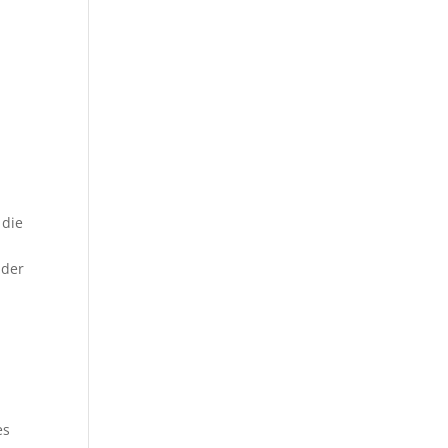
 die
 der
es