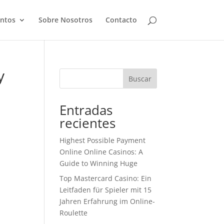
ntos
Sobre Nosotros
Contacto
y
Buscar
Entradas
recientes
Highest Possible Payment
Online Online Casinos: A
Guide to Winning Huge
Top Mastercard Casino: Ein
Leitfaden für Spieler mit 15
Jahren Erfahrung im Online-
Roulette