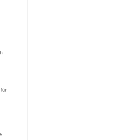
ch
für
e