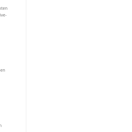
hten
ive-
ßen
n
n