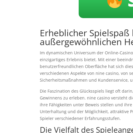
Erheblicher Spielspaß 
außergewöhnlichen H
Im dynamischen Universum der Online-Casino
einzigartiges Erlebnis bietet. Mit einer beei
benutzerfreundlichen Oberfläche hat sich dies
verschiedenen Aspekte von nine casino, von 
Sicherheitsmaßnahmen und Kundenservice, um 
Die Faszination des Glücksspiels liegt oft dar
Gewinnens zu erleben. nine casino versteht die
ihre Fähigkeiten unter Beweis stellen und ih
Unterhaltung und der Möglichkeit, attraktive 
Spieler verschiedener Erfahrungsstufen.
Die Vielfalt des Spieleang