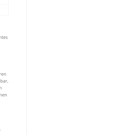
htes
ören
gbar,
h
rnen
n