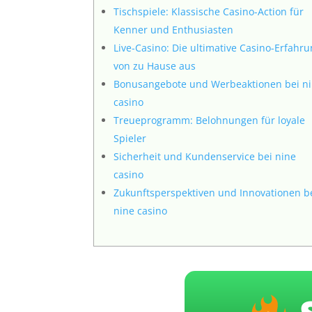
Tischspiele: Klassische Casino-Action für
Kenner und Enthusiasten
Live-Casino: Die ultimative Casino-Erfahr
von zu Hause aus
Bonusangebote und Werbeaktionen bei n
casino
Treueprogramm: Belohnungen für loyale
Spieler
Sicherheit und Kundenservice bei nine
casino
Zukunftsperspektiven und Innovationen b
nine casino