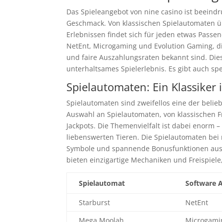
Das Spieleangebot von nine casino ist beeindr
Geschmack. Von klassischen Spielautomaten üb
Erlebnissen findet sich für jeden etwas Pass
NetEnt, Microgaming und Evolution Gaming, d
und faire Auszahlungsraten bekannt sind. Die
unterhaltsames Spielerlebnis. Es gibt auch spe
Spielautomaten: Ein Klassike
Spielautomaten sind zweifellos eine der belieb
Auswahl an Spielautomaten, von klassischen F
Jackpots. Die Themenvielfalt ist dabei enorm 
liebenswerten Tieren. Die Spielautomaten bei 
Symbole und spannende Bonusfunktionen aus, d
bieten einzigartige Mechaniken und Freispiel
Spielautomat
Software 
Starburst
NetEnt
Mega Moolah
Microgami