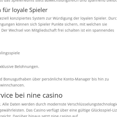
s das Spielerlebnis stets abwechslungsreich und spannend bleibt
ür loyale Spieler
ziell konzipiertes System zur Würdigung der loyalen Spieler. Dur
gungen können sich Spieler Punkte sichern, mit welchen sie
Der Wechsel von Mitgliedschaft frei schalten ist ein spannendes
blingsspiele
xklusive Belohnungen.
nd Bonusguthaben über persönliche Konto-Manager bis hin zu
Gewinnchancen.
vice bei nine casino
tät. Alle Daten werden durch modernste Verschlüsselungstechnolog
gewährleisten. Das Casino verfügt über eine gültige Glücksspiel-Li
treicht. Darüber hinaus setzt nine casino auf