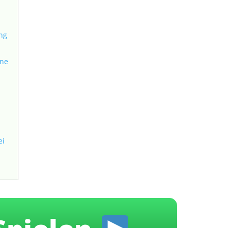
ung
ine
ei