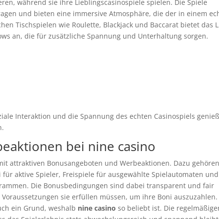
eren, während sie ihre Lieblingscasinospiele spielen. Die Spiele
tragen und bieten eine immersive Atmosphäre, die der in einem ec
hen Tischspielen wie Roulette, Blackjack und Baccarat bietet das L
ws an, die für zusätzliche Spannung und Unterhaltung sorgen.
 soziale Interaktion und die Spannung des echten Casinospiels genie
n.
aktionen bei nine casino
g mit attraktiven Bonusangeboten und Werbeaktionen. Dazu gehöre
ür aktive Spieler, Freispiele für ausgewählte Spielautomaten und
rammen. Die Bonusbedingungen sind dabei transparent und fair
e Voraussetzungen sie erfüllen müssen, um ihre Boni auszuzahlen.
auch ein Grund, weshalb
nine casino
so beliebt ist. Die regelmäßige