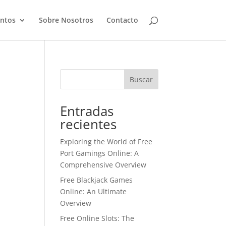
ntos
Sobre Nosotros
Contacto
Buscar
Entradas
recientes
Exploring the World of Free
Port Gamings Online: A
Comprehensive Overview
Free Blackjack Games
Online: An Ultimate
Overview
Free Online Slots: The