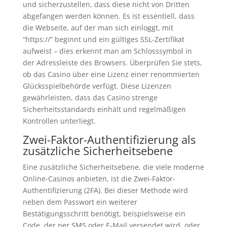
und sicherzustellen, dass diese nicht von Dritten
abgefangen werden können. Es ist essentiell, dass
die Webseite, auf der man sich einloggt, mit
“https://” beginnt und ein gültiges SSL-Zertifikat
aufweist – dies erkennt man am Schlosssymbol in
der Adressleiste des Browsers. Überprüfen Sie stets,
ob das Casino über eine Lizenz einer renommierten
Glücksspielbehörde verfügt. Diese Lizenzen
gewährleisten, dass das Casino strenge
Sicherheitsstandards einhält und regelmäßigen
Kontrollen unterliegt.
Zwei-Faktor-Authentifizierung als
zusätzliche Sicherheitsebene
Eine zusätzliche Sicherheitsebene, die viele moderne
Online-Casinos anbieten, ist die Zwei-Faktor-
Authentifizierung (2FA). Bei dieser Methode wird
neben dem Passwort ein weiterer
Bestätigungsschritt benötigt, beispielsweise ein
Code, der per SMS oder E-Mail versendet wird, oder