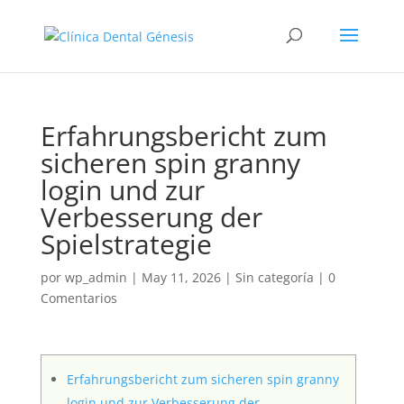
Erfahrungsbericht zum
sicheren spin granny
login und zur
Verbesserung der
Spielstrategie
por
wp_admin
|
May 11, 2026
|
Sin categoría
|
0
Comentarios
Erfahrungsbericht zum sicheren spin granny
login und zur Verbesserung der