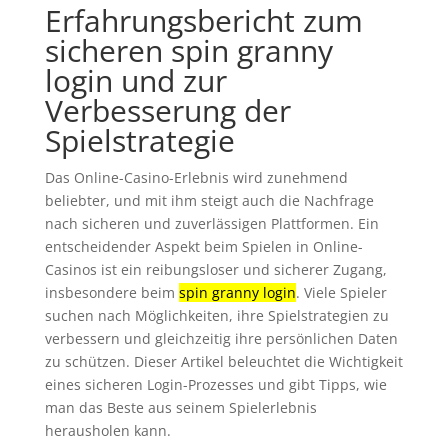
Erfahrungsbericht zum
sicheren spin granny
login und zur
Verbesserung der
Spielstrategie
Das Online-Casino-Erlebnis wird zunehmend
beliebter, und mit ihm steigt auch die Nachfrage
nach sicheren und zuverlässigen Plattformen. Ein
entscheidender Aspekt beim Spielen in Online-
Casinos ist ein reibungsloser und sicherer Zugang,
insbesondere beim
spin granny login
. Viele Spieler
suchen nach Möglichkeiten, ihre Spielstrategien zu
verbessern und gleichzeitig ihre persönlichen Daten
zu schützen. Dieser Artikel beleuchtet die Wichtigkeit
eines sicheren Login-Prozesses und gibt Tipps, wie
man das Beste aus seinem Spielerlebnis
herausholen kann.