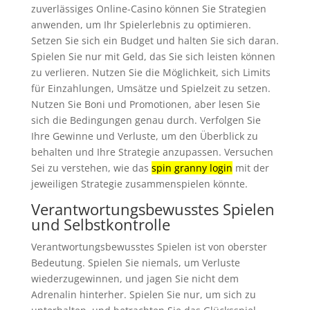
zuverlässiges Online-Casino können Sie Strategien
anwenden, um Ihr Spielerlebnis zu optimieren.
Setzen Sie sich ein Budget und halten Sie sich daran.
Spielen Sie nur mit Geld, das Sie sich leisten können
zu verlieren. Nutzen Sie die Möglichkeit, sich Limits
für Einzahlungen, Umsätze und Spielzeit zu setzen.
Nutzen Sie Boni und Promotionen, aber lesen Sie
sich die Bedingungen genau durch. Verfolgen Sie
Ihre Gewinne und Verluste, um den Überblick zu
behalten und Ihre Strategie anzupassen. Versuchen
Sei zu verstehen, wie das
spin granny login
mit der
jeweiligen Strategie zusammenspielen könnte.
Verantwortungsbewusstes Spielen
und Selbstkontrolle
Verantwortungsbewusstes Spielen ist von oberster
Bedeutung. Spielen Sie niemals, um Verluste
wiederzugewinnen, und jagen Sie nicht dem
Adrenalin hinterher. Spielen Sie nur, um sich zu