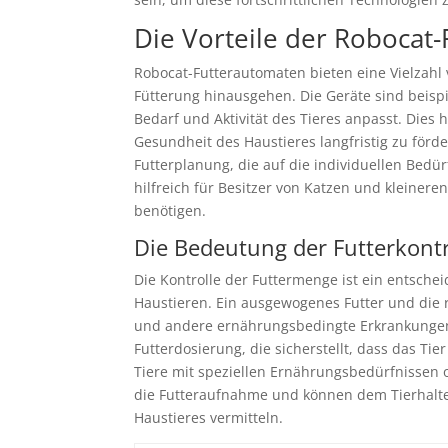
Die Vorteile der Robocat
Robocat-Futterautomaten bieten eine Vielzahl 
Fütterung hinausgehen. Die Geräte sind beispie
Bedarf und Aktivität des Tieres anpasst. Dies
Gesundheit des Haustieres langfristig zu förd
Futterplanung, die auf die individuellen Bedü
hilfreich für Besitzer von Katzen und kleinere
benötigen.
Die Bedeutung der Futterkontr
Die Kontrolle der Futtermenge ist ein entsch
Haustieren. Ein ausgewogenes Futter und die 
und andere ernährungsbedingte Erkrankungen
Futterdosierung, die sicherstellt, dass das Ti
Tiere mit speziellen Ernährungsbedürfnissen
die Futteraufnahme und können dem Tierhalte
Haustieres vermitteln.