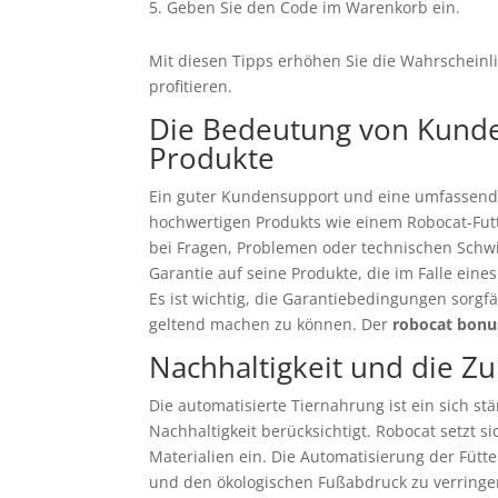
Geben Sie den Code im Warenkorb ein.
Mit diesen Tipps erhöhen Sie die Wahrscheinli
profitieren.
Die Bedeutung von Kunde
Produkte
Ein guter Kundensupport und eine umfassende
hochwertigen Produkts wie einem Robocat-Fut
bei Fragen, Problemen oder technischen Schwi
Garantie auf seine Produkte, die im Falle eine
Es ist wichtig, die Garantiebedingungen sorgf
geltend machen zu können. Der
robocat bonu
Nachhaltigkeit und die Z
Die automatisierte Tiernahrung ist ein sich 
Nachhaltigkeit berücksichtigt. Robocat setzt
Materialien ein. Die Automatisierung der Füt
und den ökologischen Fußabdruck zu verringer