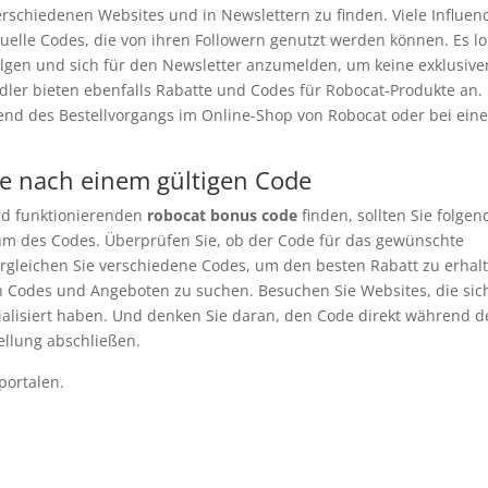
verschiedenen Websites und in Newslettern zu finden. Viele Influen
tuelle Codes, die von ihren Followern genutzt werden können. Es l
folgen und sich für den Newsletter anzumelden, um keine exklusive
ler bieten ebenfalls Rabatte und Codes für Robocat-Produkte an.
rend des Bestellvorgangs im Online-Shop von Robocat oder bei ein
che nach einem gültigen Code
und funktionierenden
robocat bonus code
finden, sollten Sie folgen
um des Codes. Überprüfen Sie, ob der Code für das gewünschte
rgleichen Sie verschiedene Codes, um den besten Rabatt zu erhal
 Codes und Angeboten zu suchen. Besuchen Sie Websites, die sic
zialisiert haben. Und denken Sie daran, den Code direkt während d
ellung abschließen.
portalen.