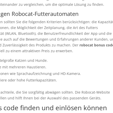
teinander zu vergleichen, um die optimale Lösung zu finden.
tigen Robocat-Futterautomaten
 sollten Sie die folgenden Kriterien berücksichtigen: die Kapazitä
ionen, die Möglichkeit der Zeitplanung, die Art des Futters
ität (WLAN, Bluetooth), die Benutzerfreundlichkeit der App und die
 Sie auch auf die Bewertungen und Erfahrungen anderer Kunden, 
nd Zuverlässigkeit des Produkts zu machen. Der
robocat bonus cod
ll zu einem attraktiven Preis zu erwerben.
ittelgroße Katzen und Hunde.
e mit mehreren Haustieren.
ktionen wie Sprachaufzeichnung und HD-Kamera.
iere oder hohe Futterkapazitäten.
achteile, die Sie sorgfältig abwägen sollten. Die Robocat-Website
dellen und hilft Ihnen bei der Auswahl des passenden Geräts.
s code finden und einlösen können