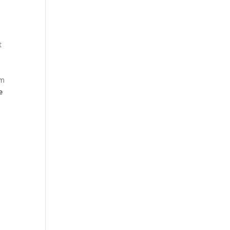
t
um
e