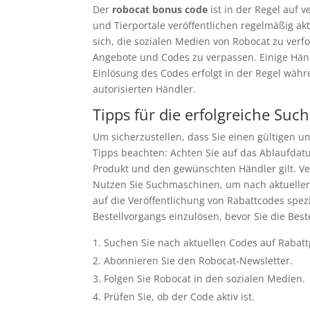
Der
robocat bonus code
ist in der Regel auf 
und Tierportale veröffentlichen regelmäßig ak
sich, die sozialen Medien von Robocat zu ver
Angebote und Codes zu verpassen. Einige Händ
Einlösung des Codes erfolgt in der Regel wäh
autorisierten Händler.
Tipps für die erfolgreiche Su
Um sicherzustellen, dass Sie einen gültigen 
Tipps beachten: Achten Sie auf das Ablaufdat
Produkt und den gewünschten Händler gilt. Ve
Nutzen Sie Suchmaschinen, um nach aktuellen
auf die Veröffentlichung von Rabattcodes spe
Bestellvorgangs einzulösen, bevor Sie die Best
Suchen Sie nach aktuellen Codes auf Rabatt
Abonnieren Sie den Robocat-Newsletter.
Folgen Sie Robocat in den sozialen Medien.
Prüfen Sie, ob der Code aktiv ist.