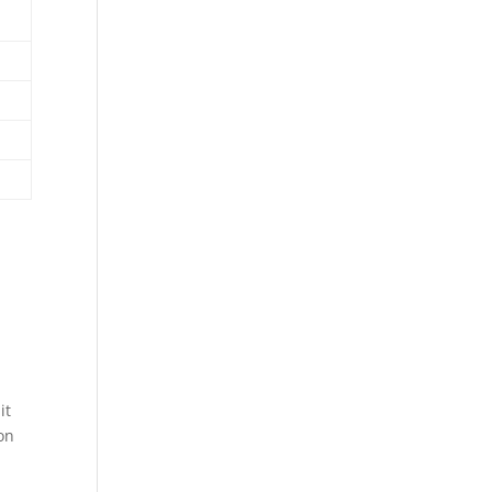
it
on