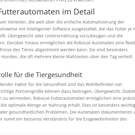
-Futterautomaten im Detail
von Vorteilen, die weit über die einfache Automatisierung der
lsweise mit intelligenter Software ausgestattet, die das Futter je 
 hilft, Übergewicht oder Unterernährung vorzubeugen und die
ern. Darüber hinaus ermöglichen die Robocat-Automaten eine flexi
rfnisse des Tieres abgestimmt werden kann. Sie sind besonders
n Hunden, die oft mehrere kleine Mahlzeiten über den Tag verteilt
olle für die Tiergesundheit
eidender Faktor für die Gesundheit und das Wohlbefinden von
richtige Portionsgröße können dazu beitragen, Übergewicht, Diabe
 zu vermeiden. Robocat-Futterautomaten ermöglichen eine präzi
er die optimale Menge an Nahrung erhält. Dies ist besonders wichtig
 oder gesundheitlichen Problemen. Die Automaten dokumentieren 
r somit ein besseres Verständnis für die Essgewohnheiten des