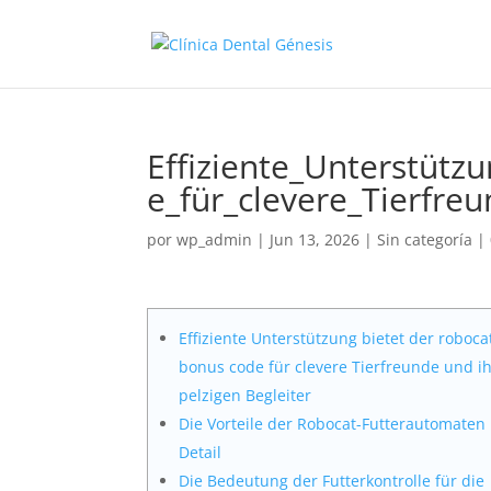
Effiziente_Unterstütz
e_für_clevere_Tierfre
por
wp_admin
|
Jun 13, 2026
|
Sin categoría
|
Effiziente Unterstützung bietet der roboca
bonus code für clevere Tierfreunde und i
pelzigen Begleiter
Die Vorteile der Robocat-Futterautomaten
Detail
Die Bedeutung der Futterkontrolle für die