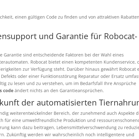
chkeit, einen gültigen Code zu finden und von attraktiven Rabatte
nsupport und Garantie für Robocat-
 Garantie sind entscheidende Faktoren bei der Wahl eines
terautomaten. Robocat bietet einen kompetenten Kundenservice, 
erigkeiten zur Verfügung steht. Darüber hinaus gewährt Robocat 
s Defekts oder einer Funktionsstörung Reparatur oder Ersatz umfas
ältig zu lesen und zu verstehen, um im Bedarfsfall Ihre Ansprüche
s code
ändert nichts an den Garantieansprüchen.
ukunft der automatisierten Tiernahru
ständig weiterentwickelnder Bereich, der zunehmend auch Aspekte d
 sich für eine umweltfreundliche Produktion und ressourcenschonen
terung kann dazu beitragen, Lebensmittelverschwendung zu reduzi
n. Zukünftig werden wir wahrscheinlich noch intelligentere und