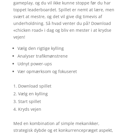
gameplay, og du vil ikke kunne stoppe før du har
toppet leaderboardet. Spillet er nemt at lære, men
svært at mestre, og det vil give dig timevis af
underholdning. Så hvad venter du på? Download
«chicken road» i dag og bliv en mester i at krydse
vejen!
Vælg den rigtige kylling
Analyser trafikmønstrene
Udnyt power-ups
Vær opmærksom og fokuseret
Download spillet
Vælg en kylling
Start spillet
Kryds vejen
Med en kombination af simple mekanikker,
strategisk dybde og et konkurrencepræget aspekt,