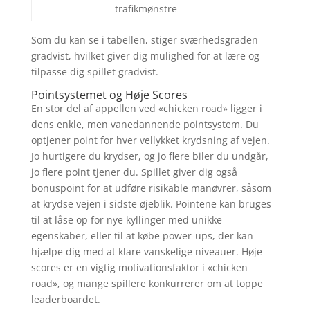
trafikmønstre
Som du kan se i tabellen, stiger sværhedsgraden
gradvist, hvilket giver dig mulighed for at lære og
tilpasse dig spillet gradvist.
Pointsystemet og Høje Scores
En stor del af appellen ved «chicken road» ligger i
dens enkle, men vanedannende pointsystem. Du
optjener point for hver vellykket krydsning af vejen.
Jo hurtigere du krydser, og jo flere biler du undgår,
jo flere point tjener du. Spillet giver dig også
bonuspoint for at udføre risikable manøvrer, såsom
at krydse vejen i sidste øjeblik. Pointene kan bruges
til at låse op for nye kyllinger med unikke
egenskaber, eller til at købe power-ups, der kan
hjælpe dig med at klare vanskelige niveauer. Høje
scores er en vigtig motivationsfaktor i «chicken
road», og mange spillere konkurrerer om at toppe
leaderboardet.