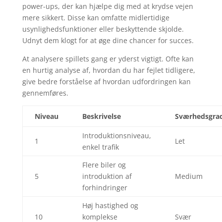
power-ups, der kan hjælpe dig med at krydse vejen
mere sikkert. Disse kan omfatte midlertidige
usynlighedsfunktioner eller beskyttende skjolde.
Udnyt dem klogt for at øge dine chancer for succes.
At analysere spillets gang er yderst vigtigt. Ofte kan
en hurtig analyse af, hvordan du har fejlet tidligere,
give bedre forståelse af hvordan udfordringen kan
gennemføres.
Niveau
Beskrivelse
Sværhedsgra
Introduktionsniveau,
1
Let
enkel trafik
Flere biler og
5
introduktion af
Medium
forhindringer
Høj hastighed og
10
komplekse
Svær