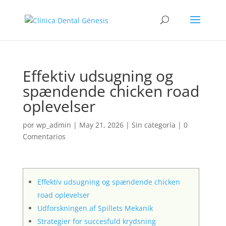
Effektiv udsugning og
spændende chicken road
oplevelser
por
wp_admin
|
May 21, 2026
|
Sin categoría
|
0
Comentarios
Effektiv udsugning og spændende chicken
road oplevelser
Udforskningen af Spillets Mekanik
Strategier for succesfuld krydsning