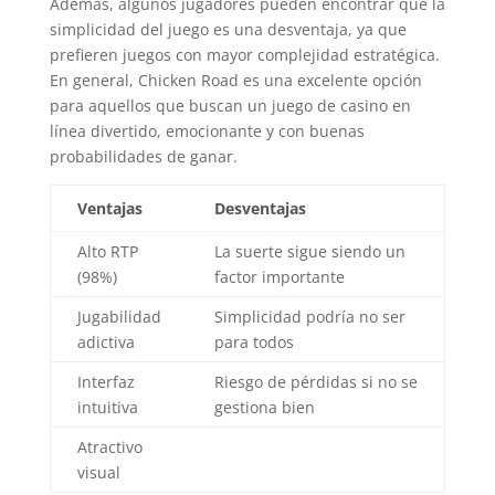
Además, algunos jugadores pueden encontrar que la
simplicidad del juego es una desventaja, ya que
prefieren juegos con mayor complejidad estratégica.
En general, Chicken Road es una excelente opción
para aquellos que buscan un juego de casino en
línea divertido, emocionante y con buenas
probabilidades de ganar.
Ventajas
Desventajas
Alto RTP
La suerte sigue siendo un
(98%)
factor importante
Jugabilidad
Simplicidad podría no ser
adictiva
para todos
Interfaz
Riesgo de pérdidas si no se
intuitiva
gestiona bien
Atractivo
visual