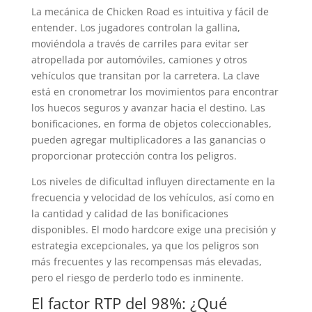
La mecánica de Chicken Road es intuitiva y fácil de
entender. Los jugadores controlan la gallina,
moviéndola a través de carriles para evitar ser
atropellada por automóviles, camiones y otros
vehículos que transitan por la carretera. La clave
está en cronometrar los movimientos para encontrar
los huecos seguros y avanzar hacia el destino. Las
bonificaciones, en forma de objetos coleccionables,
pueden agregar multiplicadores a las ganancias o
proporcionar protección contra los peligros.
Los niveles de dificultad influyen directamente en la
frecuencia y velocidad de los vehículos, así como en
la cantidad y calidad de las bonificaciones
disponibles. El modo hardcore exige una precisión y
estrategia excepcionales, ya que los peligros son
más frecuentes y las recompensas más elevadas,
pero el riesgo de perderlo todo es inminente.
El factor RTP del 98%: ¿Qué