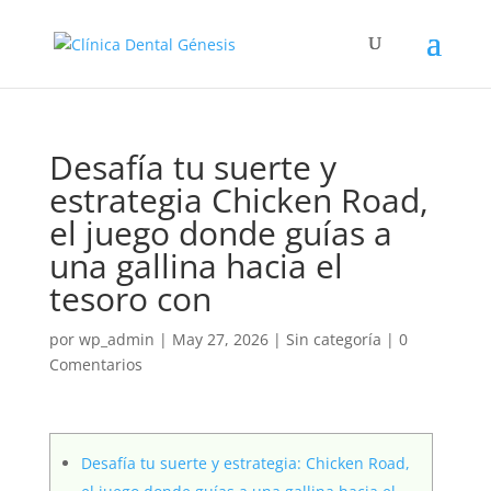
Desafía tu suerte y
estrategia Chicken Road,
el juego donde guías a
una gallina hacia el
tesoro con
por
wp_admin
|
May 27, 2026
|
Sin categoría
|
0
Comentarios
Desafía tu suerte y estrategia: Chicken Road,