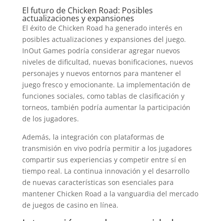
El futuro de Chicken Road: Posibles
actualizaciones y expansiones
El éxito de Chicken Road ha generado interés en
posibles actualizaciones y expansiones del juego.
InOut Games podría considerar agregar nuevos
niveles de dificultad, nuevas bonificaciones, nuevos
personajes y nuevos entornos para mantener el
juego fresco y emocionante. La implementación de
funciones sociales, como tablas de clasificación y
torneos, también podría aumentar la participación
de los jugadores.
Además, la integración con plataformas de
transmisión en vivo podría permitir a los jugadores
compartir sus experiencias y competir entre sí en
tiempo real. La continua innovación y el desarrollo
de nuevas características son esenciales para
mantener Chicken Road a la vanguardia del mercado
de juegos de casino en línea.