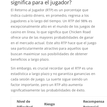
significa para el jugador?
El Retorno al Jugador (RTP) es un porcentaje que
indica cuánto dinero, en promedio, regresa a los
jugadores a lo largo del tiempo. Un RTP del 98% es
excepcionalmente alto en el mundo de los juegos de
casino en línea, lo que significa que Chicken Road
ofrece una de las mayores probabilidades de ganar
en el mercado actual. Este alto RTP hace que el juego
sea particularmente atractivo para aquellos que
buscan maximizar sus posibilidades de obtener
beneficios a largo plazo.
Sin embargo, es crucial recordar que el RTP es una
estadística a largo plazo y no garantiza ganancias en
cada sesión de juego. La suerte sigue siendo un
factor importante, pero un RTP alto aumenta
significativamente las probabilidades de éxito.
Nivel de
Recompensa
Riesgo
Dificultad
Potencial