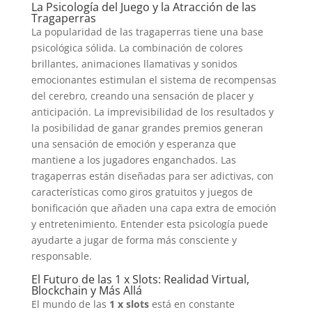
La Psicología del Juego y la Atracción de las
Tragaperras
La popularidad de las tragaperras tiene una base
psicológica sólida. La combinación de colores
brillantes, animaciones llamativas y sonidos
emocionantes estimulan el sistema de recompensas
del cerebro, creando una sensación de placer y
anticipación. La imprevisibilidad de los resultados y
la posibilidad de ganar grandes premios generan
una sensación de emoción y esperanza que
mantiene a los jugadores enganchados. Las
tragaperras están diseñadas para ser adictivas, con
características como giros gratuitos y juegos de
bonificación que añaden una capa extra de emoción
y entretenimiento. Entender esta psicología puede
ayudarte a jugar de forma más consciente y
responsable.
El Futuro de las 1 x Slots: Realidad Virtual,
Blockchain y Más Allá
El mundo de las
1 x slots
está en constante