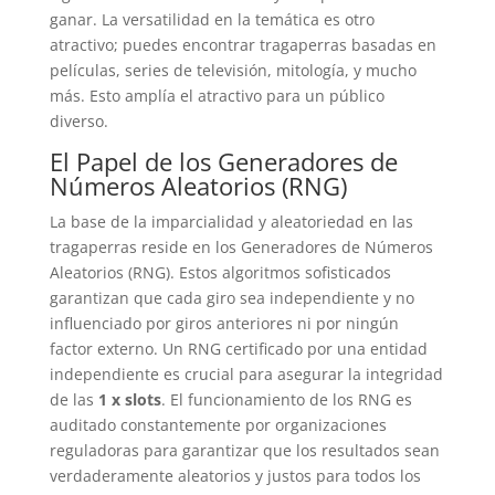
ganar. La versatilidad en la temática es otro
atractivo; puedes encontrar tragaperras basadas en
películas, series de televisión, mitología, y mucho
más. Esto amplía el atractivo para un público
diverso.
El Papel de los Generadores de
Números Aleatorios (RNG)
La base de la imparcialidad y aleatoriedad en las
tragaperras reside en los Generadores de Números
Aleatorios (RNG). Estos algoritmos sofisticados
garantizan que cada giro sea independiente y no
influenciado por giros anteriores ni por ningún
factor externo. Un RNG certificado por una entidad
independiente es crucial para asegurar la integridad
de las
1 x slots
. El funcionamiento de los RNG es
auditado constantemente por organizaciones
reguladoras para garantizar que los resultados sean
verdaderamente aleatorios y justos para todos los