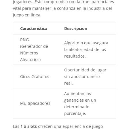
jugadores. Este compromiso con la transparencia es
vital para mantener la confianza en la industria del
juego en línea.
Característica
Descripción
RNG
Algoritmo que asegura
(Generador de
la aleatoriedad de los
Números
resultados.
Aleatorios)
Oportunidad de jugar
Giros Gratuitos
sin apostar dinero
real.
Aumentan las
ganancias en un
Multiplicadores
determinado
porcentaje.
Las
1 x slots
ofrecen una experiencia de juego