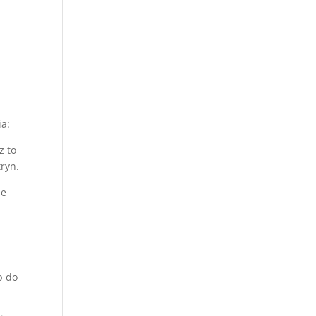
ia:
z to
ryn.
ne
p do