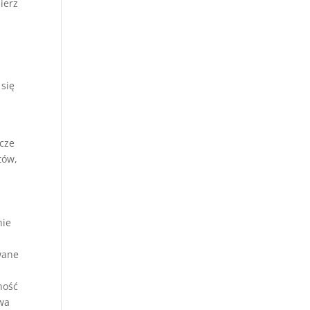
ierz
 się
zcze
tów,
nie
wane
ność
twa