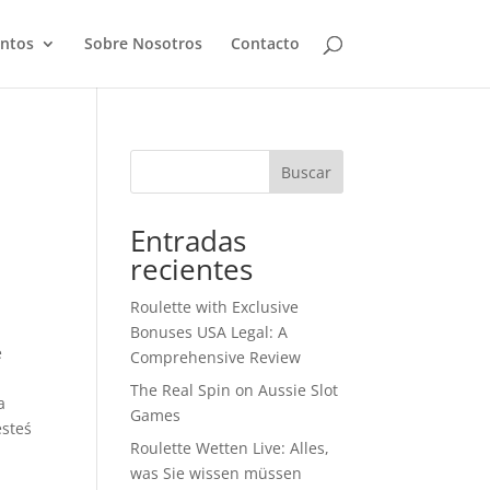
ntos
Sobre Nosotros
Contacto
Buscar
Entradas
recientes
Roulette with Exclusive
Bonuses USA Legal: A
e
Comprehensive Review
The Real Spin on Aussie Slot
a
Games
esteś
Roulette Wetten Live: Alles,
was Sie wissen müssen