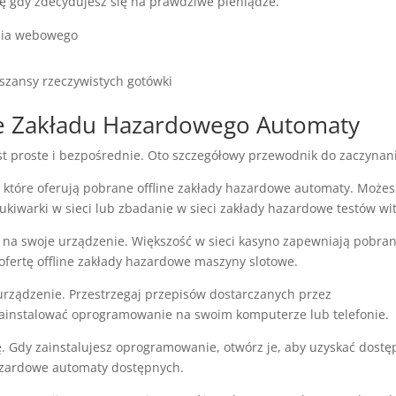
ię gdy zdecydujesz się na prawdziwe pieniądze.
enia webowego
 szansy rzeczywistych gotówki
ine Zakładu Hazardowego Automaty
est proste i bezpośrednie. Oto szczegółowy przewodnik do zaczynan
, które oferują pobrane offline zakłady hazardowe automaty. Możes
kiwarki w sieci lub zbadanie w sieci zakłady hazardowe testów wit
ę na swoje urządzenie. Większość w sieci kasyno zapewniają pobra
ofertę offline zakłady hazardowe maszyny slotowe.
 urządzenie. Przestrzegaj przepisów dostarczanych przez
zainstalować oprogramowanie na swoim komputerze lub telefonie.
 Gdy zainstalujesz oprogramowanie, otwórz je, aby uzyskać dostę
hazardowe automaty dostępnych.