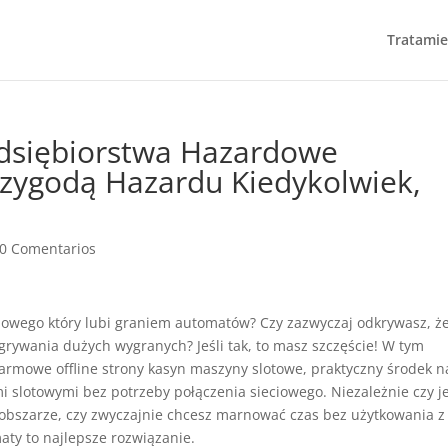
Tratamie
dsiębiorstwa Hazardowe
rzygodą Hazardu Kiedykolwiek,
0 Comentarios
dowego który lubi graniem automatów? Czy zazwyczaj odkrywasz, ż
grywania dużych wygranych? Jeśli tak, to masz szczęście! W tym
darmowe offline strony kasyn maszyny slotowe, praktyczny środek n
slotowymi bez potrzeby połączenia sieciowego. Niezależnie czy j
obszarze, czy zwyczajnie chcesz marnować czas bez użytkowania z
aty to najlepsze rozwiązanie.