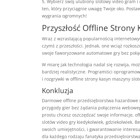
5. Wybierz swój ulubiony slotowy video gram i
ten, który przyciągnie uwagę Twoje oko. Posta
wygrania ogromnych!
Przyszłość Offline Strony
Wraz z wzrastającą popularnością internetowy
czymś z przeszłości. Jednak, one wciąż rozkoszu
swoje faworyzowane automatowe gry bez połącze
W miarę jak technologia nadal się rozwija, moż
bardziej realistyczne. Programiści oprogramow
i rozgrywki w offline strony kasyn maszyny sl
Konkluzja
Darmowe offline przedsiębiorstwa hazardowe 
przygody gier bez żądania połączenia webowego
prostu chcesz oszczędzać swoje informacje, o
slotów video gry kiedykolwiek, gdziekolwiek. 
swoich umiejętności, i gwarantowanie interesuj
dla każdego rodzaju fanatyka przedsiębiorstw