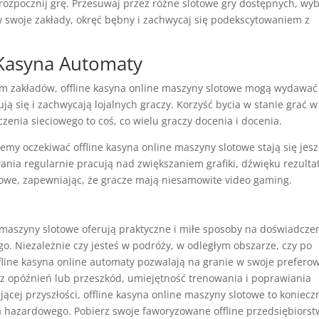
 rozpocznij grę. Przesuwaj przez różne slotowe gry dostępnych, wyb
w swoje zakłady, okręć bębny i zachwycaj się podekscytowaniem z
 Kasyna Automaty
m zakładów, offline kasyna online maszyny slotowe mogą wydawać
ją się i zachwycają lojalnych graczy. Korzyść bycia w stanie grać w
nia sieciowego to coś, co wielu graczy docenia i docenia.
emy oczekiwać offline kasyna online maszyny slotowe stają się jes
ania regularnie pracują nad zwiększaniem grafiki, dźwięku rezulta
otowe, zapewniając, że gracze mają niesamowite video gaming.
maszyny slotowe oferują praktyczne i miłe sposoby na doświadcze
. Niezależnie czy jesteś w podróży, w odległym obszarze, czy po
ffline kasyna online automaty pozwalają na granie w swoje prefero
Bez opóźnień lub przeszkód, umiejętność trenowania i poprawiania
ącej przyszłości, offline kasyna online maszyny slotowe to koniecz
a hazardowego. Pobierz swoje faworyzowane offline przedsiębiors