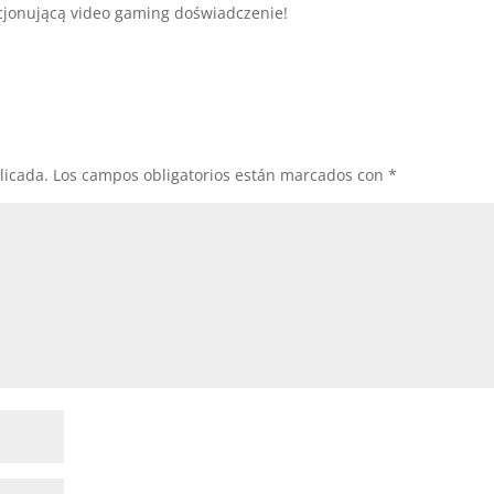
cjonującą video gaming doświadczenie!
licada.
Los campos obligatorios están marcados con
*