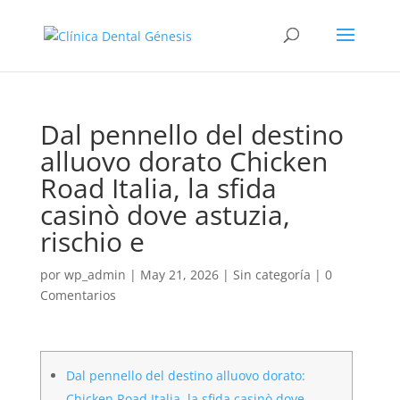
Dal pennello del destino
alluovo dorato Chicken
Road Italia, la sfida
casinò dove astuzia,
rischio e
por
wp_admin
|
May 21, 2026
|
Sin categoría
|
0
Comentarios
Dal pennello del destino alluovo dorato:
Chicken Road Italia, la sfida casinò dove