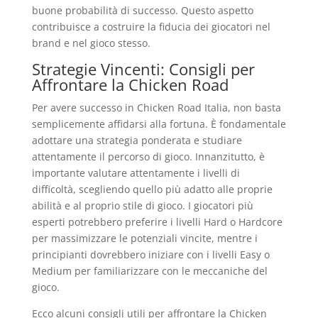
buone probabilità di successo. Questo aspetto
contribuisce a costruire la fiducia dei giocatori nel
brand e nel gioco stesso.
Strategie Vincenti: Consigli per
Affrontare la Chicken Road
Per avere successo in Chicken Road Italia, non basta
semplicemente affidarsi alla fortuna. È fondamentale
adottare una strategia ponderata e studiare
attentamente il percorso di gioco. Innanzitutto, è
importante valutare attentamente i livelli di
difficoltà, scegliendo quello più adatto alle proprie
abilità e al proprio stile di gioco. I giocatori più
esperti potrebbero preferire i livelli Hard o Hardcore
per massimizzare le potenziali vincite, mentre i
principianti dovrebbero iniziare con i livelli Easy o
Medium per familiarizzare con le meccaniche del
gioco.
Ecco alcuni consigli utili per affrontare la Chicken