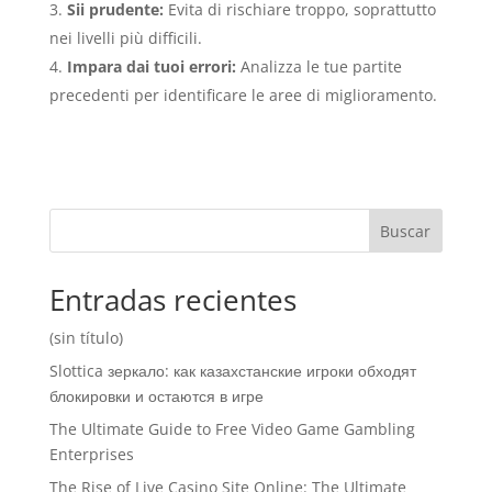
Sii prudente:
Evita di rischiare troppo, soprattutto
nei livelli più difficili.
Impara dai tuoi errori:
Analizza le tue partite
precedenti per identificare le aree di miglioramento.
Buscar
Entradas recientes
(sin título)
Slottica зеркало: как казахстанские игроки обходят
блокировки и остаются в игре
The Ultimate Guide to Free Video Game Gambling
Enterprises
The Rise of Live Casino Site Online: The Ultimate