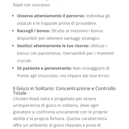
Road con successo:
Osserva attentamente il percorso:
Individua gli
ostacoli e le trappole prima di procedere.
Raccogli i bonus:
Sfrutta al massimo i bonus
disponibili per ottenere vantaggi strategici.
Gestisci attentamente le tue risorse:
Utilizza i
bonus con parsimonia, riservandoli per i momenti
cruciali.
Sii paziente e perseverante:
Non scoraggiarti di
fronte agli insuccessi, ma impara dai tuoi errori.
Il Gioco in Solitario: Concentrazione e Controllo
Totale
Chicken Road Italia è progettato per essere
un’esperienza di gioco in solitario, dove ogni
giocatore si confronta unicamente con le proprie
abilità e la propria fortuna. Questa caratteristica
offre un ambiente di gioco rilassato e privo di