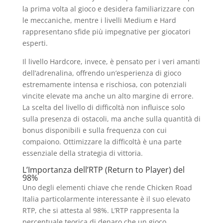
la prima volta al gioco e desidera familiarizzare con
le meccaniche, mentre i livelli Medium e Hard
rappresentano sfide più impegnative per giocatori
esperti.
Il livello Hardcore, invece, è pensato per i veri amanti
dell’adrenalina, offrendo un’esperienza di gioco
estremamente intensa e rischiosa, con potenziali
vincite elevate ma anche un alto margine di errore.
La scelta del livello di difficoltà non influisce solo
sulla presenza di ostacoli, ma anche sulla quantità di
bonus disponibili e sulla frequenza con cui
compaiono. Ottimizzare la difficoltà è una parte
essenziale della strategia di vittoria.
L’Importanza dell’RTP (Return to Player) del
98%
Uno degli elementi chiave che rende Chicken Road
Italia particolarmente interessante è il suo elevato
RTP, che si attesta al 98%. L’RTP rappresenta la
percentuale teorica di denaro che un gioco