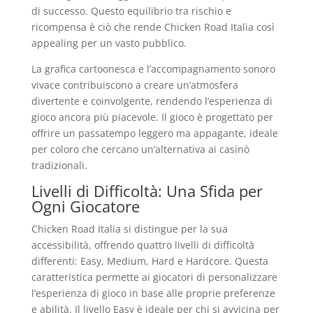
di successo. Questo equilibrio tra rischio e
ricompensa è ciò che rende Chicken Road Italia così
appealing per un vasto pubblico.
La grafica cartoonesca e l’accompagnamento sonoro
vivace contribuiscono a creare un’atmosfera
divertente e coinvolgente, rendendo l’esperienza di
gioco ancora più piacevole. Il gioco è progettato per
offrire un passatempo leggero ma appagante, ideale
per coloro che cercano un’alternativa ai casinò
tradizionali.
Livelli di Difficoltà: Una Sfida per
Ogni Giocatore
Chicken Road Italia si distingue per la sua
accessibilità, offrendo quattro livelli di difficoltà
differenti: Easy, Medium, Hard e Hardcore. Questa
caratteristica permette ai giocatori di personalizzare
l’esperienza di gioco in base alle proprie preferenze
e abilità. Il livello Easy è ideale per chi si avvicina per