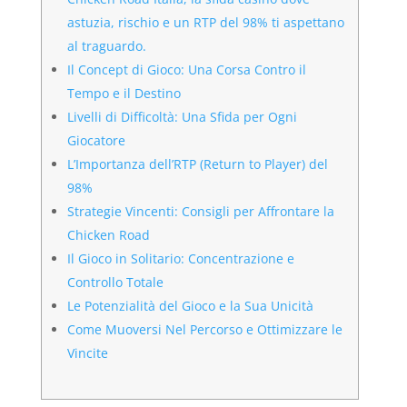
astuzia, rischio e un RTP del 98% ti aspettano
al traguardo.
Il Concept di Gioco: Una Corsa Contro il
Tempo e il Destino
Livelli di Difficoltà: Una Sfida per Ogni
Giocatore
L’Importanza dell’RTP (Return to Player) del
98%
Strategie Vincenti: Consigli per Affrontare la
Chicken Road
Il Gioco in Solitario: Concentrazione e
Controllo Totale
Le Potenzialità del Gioco e la Sua Unicità
Come Muoversi Nel Percorso e Ottimizzare le
Vincite