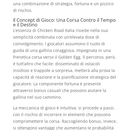
una combinazione di strategia, fortuna e un pizzico
di rischio.
Il Concept di Gioco: Una Corsa Contro il Tempo
e il Destino
L’essenza di Chicken Road Italia risiede nella sua
semplicità combinata con un’elevata dose di
coinvolgimento. I giocatori assumono il ruolo di
guida di una gallina coraggiosa, impegnata in una
frenetica corsa verso il Golden Egg. Il percorso, però,
è tutt’altro che facile: disseminato di ostacoli
insidiosi e trappole a sorpresa, metterà alla prova la
capacità di reazione e la pianificazione strategica del
giocatore. La componente fortuna è presente
attraverso bonus casuali che possono aiutare la
gallina nel suo cammino.
La meccanica di gioco è intuitiva: si procede a passi,
con il rischio di incorrere in elementi che possono
compromettere la corsa. Raccogliendo bonus, invece,
si ottengono vantaggi che aumentano le probabilità