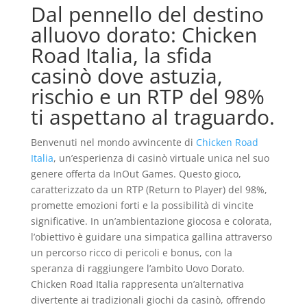
Dal pennello del destino
alluovo dorato: Chicken
Road Italia, la sfida
casinò dove astuzia,
rischio e un RTP del 98%
ti aspettano al traguardo.
Benvenuti nel mondo avvincente di
Chicken Road
Italia
, un’esperienza di casinò virtuale unica nel suo
genere offerta da InOut Games. Questo gioco,
caratterizzato da un RTP (Return to Player) del 98%,
promette emozioni forti e la possibilità di vincite
significative. In un’ambientazione giocosa e colorata,
l’obiettivo è guidare una simpatica gallina attraverso
un percorso ricco di pericoli e bonus, con la
speranza di raggiungere l’ambito Uovo Dorato.
Chicken Road Italia rappresenta un’alternativa
divertente ai tradizionali giochi da casinò, offrendo